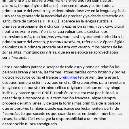
límites entre la primavera (
ver, veris
) y el verano (en latín
aestas,
aestatis
, tiempo álgido del calor), parecen difusos y sobre todo la
primera parte del verano sigue denominándose
ver
en la lengua agrícola.
Esto acaba generando la necesidad de precisar y ya desde el tratado de
agricultura de Catón (s. III-II a.C.), aparece en la lengua rústica la
primavera propiamente dicha con la expresión
primum ver
, cuyo plural
neutro es
prima vera
. Y en la lengua vulgar tardía existían dos
expresiones más, una
tempus veranum
, casi seguramente referida a la
primera parte del verano, y
tempus aestivum
, referida a la época álgida
del calor. De la primera procede nuestra voz verano. Y los pastos de las
zonas altas, montañosas y frías, que en esa época se aprovechaban
sería *
veranĕa
.
Pero Corominas parece discrepar de todo esto y pone en relación las
palabras breña y braña, las formas latinas tardías como
branna
y
brana
,
y otros vocablos como el francés
brehaigne
(en origen, tierra estéril,
después hembra estéril) voz que en el s. XII era
baraine
, para inventar e
imaginar un supuesto término céltico originario del que no hay ningún
indicio, y parece que el CNRTL también considera esta posibilidad, a
pesar de que reconoce que la terminación francesa -aigne siempre
procede del latín -anea, y de que la forma más primitiva de la palabra
que es
baraine
, también puede explicarse perfectamente a partir de
*
veranĕa
. Lo que sucede es que cuando no se entienden muy bien las
cosas, la salida fácil es cargar la responsabilidad a un término
desconocido nunca atestiguado.