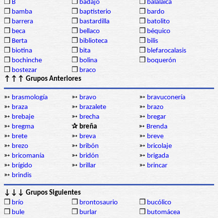
❒
B
❒
badajo
❒
balalaica
❒
bamba
❒
baptisterio
❒
bardo
❒
barrera
❒
bastardilla
❒
batolito
❒
beca
❒
bellaco
❒
béquico
❒
Berta
❒
biblioteca
❒
bilis
❒
biotina
❒
bita
❒
blefarocalasis
❒
bochinche
❒
bolina
❒
boquerón
❒
bostezar
❒
braco
↑↑↑ Grupos Anteriores
➳
brasmología
➳
bravo
➳
bravuconería
➳
braza
➳
brazalete
➳
brazo
➳
brebaje
➳
brecha
➳
bregar
➳
bregma
✰ breña
➳
Brenda
➳
brete
➳
breva
➳
breve
➳
brezo
➳
bribón
➳
bricolaje
➳
bricomanía
➳
bridón
➳
brigada
➳
brígido
➳
brillar
➳
brincar
➳
brindis
↓↓↓ Grupos Siguientes
❒
brío
❒
brontosaurio
❒
bucólico
❒
bule
❒
burlar
❒
butomácea