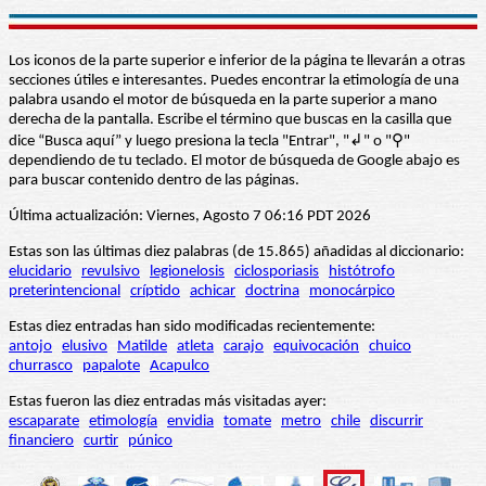
Los iconos de la parte superior e inferior de la página te llevarán a otras
secciones útiles e interesantes. Puedes encontrar la etimología de una
palabra usando el motor de búsqueda en la parte superior a mano
derecha de la pantalla. Escribe el término que buscas en la casilla que
dice “Busca aquí” y luego presiona la tecla "Entrar", "↲" o "⚲"
dependiendo de tu teclado. El motor de búsqueda de Google abajo es
para buscar contenido dentro de las páginas.
Última actualización: Viernes, Agosto 7 06:16 PDT 2026
Estas son las últimas diez palabras (de 15.865) añadidas al diccionario:
elucidario
revulsivo
legionelosis
ciclosporiasis
histótrofo
preterintencional
críptido
achicar
doctrina
monocárpico
Estas diez entradas han sido modificadas recientemente:
antojo
elusivo
Matilde
atleta
carajo
equivocación
chuico
churrasco
papalote
Acapulco
Estas fueron las diez entradas más visitadas ayer:
escaparate
etimología
envidia
tomate
metro
chile
discurrir
financiero
curtir
púnico