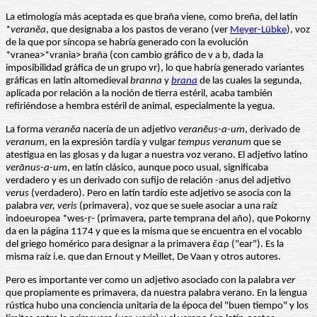
La etimología más aceptada es que braña viene, como breña, del latín
*
veranĕa
, que designaba a los pastos de verano (ver
Meyer-Lübke
), voz
de la que por síncopa se habría generado con la evolución
*vranea>*vrania> braña (con cambio gráfico de v a b, dada la
imposibilidad gráfica de un grupo vr), lo que habría generado variantes
gráficas en latín altomedieval
branna
y
brana
de las cuales la segunda,
aplicada por relación a la noción de tierra estéril, acaba también
refiriéndose a hembra estéril de animal, especialmente la yegua.
La forma
veranĕa
nacería de un adjetivo
veranĕus-a-um
, derivado de
veranum
, en la expresión tardía y vulgar
tempus veranum
que se
atestigua en las glosas y da lugar a nuestra voz verano. El adjetivo latino
verānus-a-um
, en latín clásico, aunque poco usual, significaba
verdadero y es un derivado con sufijo de relación -anus del adjetivo
verus
(verdadero). Pero en latín tardío este adjetivo se asocia con la
palabra
ver, veris
(primavera), voz que se suele asociar a una raíz
indoeuropea *wes-ṛ- (primavera, parte temprana del año), que Pokorny
da en la página 1174 y que es la misma que se encuentra en el vocablo
del griego homérico para designar a la primavera ἔαρ ("ear"). Es la
misma raíz i.e. que dan Ernout y Meillet, De Vaan y otros autores.
Pero es importante ver como un adjetivo asociado con la palabra
ver
que propiamente es primavera, da nuestra palabra verano. En la lengua
rústica hubo una conciencia unitaria de la época del "buen tiempo" y los