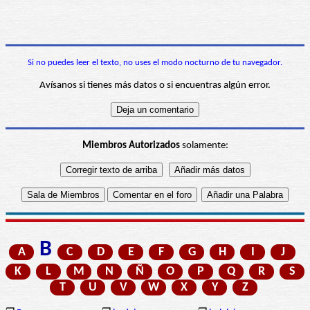
Si no puedes leer el texto, no uses el modo nocturno de tu navegador.
Avísanos si tienes más datos o si encuentras algún error.
Miembros Autorizados
solamente:
B
A
C
D
E
F
G
H
I
J
K
L
M
N
Ñ
O
P
Q
R
S
T
U
V
W
X
Y
Z