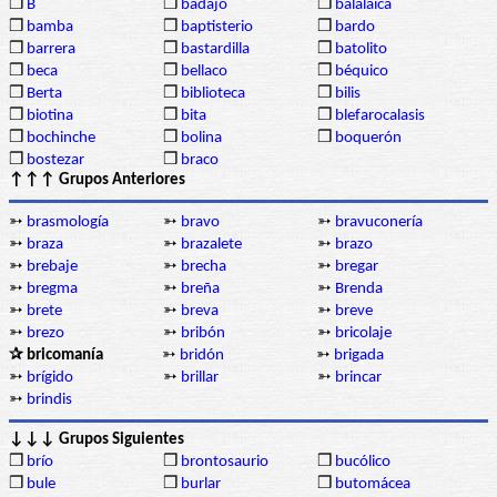
❒
B
❒
badajo
❒
balalaica
❒
bamba
❒
baptisterio
❒
bardo
❒
barrera
❒
bastardilla
❒
batolito
❒
beca
❒
bellaco
❒
béquico
❒
Berta
❒
biblioteca
❒
bilis
❒
biotina
❒
bita
❒
blefarocalasis
❒
bochinche
❒
bolina
❒
boquerón
❒
bostezar
❒
braco
↑↑↑ Grupos Anteriores
➳
brasmología
➳
bravo
➳
bravuconería
➳
braza
➳
brazalete
➳
brazo
➳
brebaje
➳
brecha
➳
bregar
➳
bregma
➳
breña
➳
Brenda
➳
brete
➳
breva
➳
breve
➳
brezo
➳
bribón
➳
bricolaje
✰ bricomanía
➳
bridón
➳
brigada
➳
brígido
➳
brillar
➳
brincar
➳
brindis
↓↓↓ Grupos Siguientes
❒
brío
❒
brontosaurio
❒
bucólico
❒
bule
❒
burlar
❒
butomácea