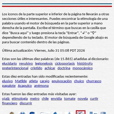
Los iconos de la parte superior e inferior de la página te llevarán a otras
secciones útiles e interesantes. Puedes encontrar la etimología de una
palabra usando el motor de búsqueda en la parte superior a mano
derecha de la pantalla. Escribe el término que buscas en la casilla que
dice “Busca aquí” y luego presiona la tecla "Entrar", "↲" o "⚲"
dependiendo de tu teclado. El motor de búsqueda de Google abajo es
para buscar contenido dentro de las páginas.
Última actualización: Viernes, Julio 31 05:08 PDT 2026
Estas son las últimas diez palabras (de 15.865) añadidas al diccionario:
elucidario
revulsivo
legionelosis
ciclosporiasis
histótrofo
preterintencional
críptido
achicar
doctrina
monocárpico
Estas diez entradas han sido modificadas recientemente:
elusivo
Matilde
atleta
carajo
equivocación
chuico
churrasco
papalote
Acapulco
anémona
Estas fueron las diez entradas más visitadas ayer:
ojalá
etimología
metro
chile
envidia
tomate
novela
curtir
financiero
discurrir