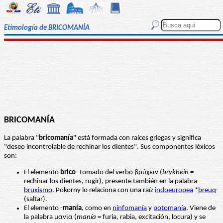
Etimología de BRICOMANÍA
BRICOMANÍA
La palabra "
bricomanía
" está formada con raíces griegas y significa
"deseo incontrolable de rechinar los dientes". Sus componentes léxicos
son:
El elemento
brico
- tomado del verbo βρύχειν (
brykhein
=
rechinar los dientes, rugir), presente también en la palabra
bruxismo
. Pokorny lo relaciona con una raíz
indoeuropea
*
breuq
-
(saltar).
El elemento -
manía
, como en
ninfomanía
y
potomanía
. Viene de
la palabra μανία (
manía
= furia, rabia, excitación, locura) y se