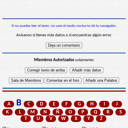
Si no puedes leer el texto, no uses el modo nocturno de tu navegador.
Avísanos si tienes más datos o si encuentras algún error.
Miembros Autorizados
solamente:
B
A
C
D
E
F
G
H
I
J
K
L
M
N
Ñ
O
P
Q
R
S
T
U
V
W
X
Y
Z