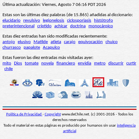
Última actualización: Viernes, Agosto 7 06:16 PDT 2026
Estas son las últimas diez palabras (de 15.865) añadidas al diccionario:
elucidario
revulsivo
legionelosis
ciclosporiasis
histótrofo
preterintencional
críptido
achicar
doctrina
monocárpico
Estas diez entradas han sido modificadas recientemente:
antojo
elusivo
Matilde
atleta
carajo
equivocación
chuico
churrasco
papalote
Acapulco
Estas fueron las diez entradas más visitadas ayer:
mito
Dios
tomate
novela
financiero
envidia
metro
discurrir
curtir
chile
Política de Privacidad
-
Copyright
www.deChile.net. (c) 2001-2026 - Todos los
derechos reservados
Todo el material en estas páginas es producido por humanos sin usar
inteligencia
artificial