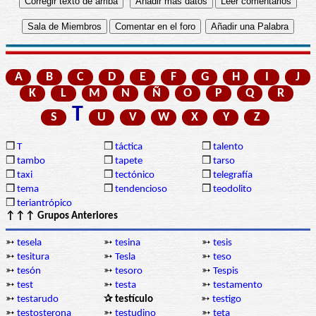
A
B
C
D
E
F
G
H
I
J
K
L
M
N
Ñ
O
P
Q
R
T
S
U
V
W
X
Y
Z
❒
T
❒
táctica
❒
talento
❒
tambo
❒
tapete
❒
tarso
❒
taxi
❒
tectónico
❒
telegrafía
❒
tema
❒
tendencioso
❒
teodolito
❒
teriantrópico
↑↑↑ Grupos Anteriores
➳
tesela
➳
tesina
➳
tesis
➳
tesitura
➳
Tesla
➳
teso
➳
tesón
➳
tesoro
➳
Tespis
➳
test
➳
testa
➳
testamento
➳
testarudo
✰ testículo
➳
testigo
➳
testosterona
➳
testudino
➳
teta