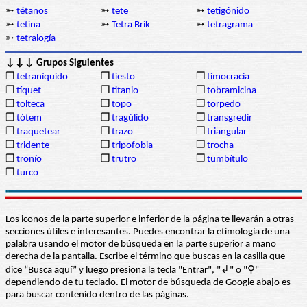
➳
tétanos
➳
tete
➳
tetigónido
➳
tetina
➳
Tetra Brik
➳
tetragrama
➳
tetralogía
↓↓↓ Grupos Siguientes
❒
tetraníquido
❒
tiesto
❒
timocracia
❒
tíquet
❒
titanio
❒
tobramicina
❒
tolteca
❒
topo
❒
torpedo
❒
tótem
❒
tragúlido
❒
transgredir
❒
traquetear
❒
trazo
❒
triangular
❒
tridente
❒
tripofobia
❒
trocha
❒
tronío
❒
trutro
❒
tumbítulo
❒
turco
Los iconos de la parte superior e inferior de la página te llevarán a otras
secciones útiles e interesantes. Puedes encontrar la etimología de una
palabra usando el motor de búsqueda en la parte superior a mano
derecha de la pantalla. Escribe el término que buscas en la casilla que
dice “Busca aquí” y luego presiona la tecla "Entrar", "↲" o "⚲"
dependiendo de tu teclado. El motor de búsqueda de Google abajo es
para buscar contenido dentro de las páginas.