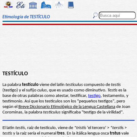
Etimología de TESTÍCULO
TESTÍCULO
La palabra
testículo
viene del latín
testiculus
compuesto de
testis
(testigo) y el sufijo
culus
, que es usado como diminutivo.
Testis
es la
base de otras palabras como atestar, testificar,
testigo
, testamento, y
testimonio. Así que los testículos son los "pequeños testigos", pero
según el
Breve Diccionario Etimológico de la Lengua Castellana
de Joan
Corominas, la palabra
testiculus
significaba "testigo de la virilidad".
El latín
testis
, raíz de testículo, viene de
*tristis
'el tercero' >
*tersti
s >
testis
y la raíz sería el numeral
tres
. En la itálica lengua osca
trstus
vale