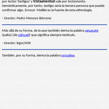
por
testes
'testigos' y
tristaamentud
vale por
testamento
.
Semánticamente, por tanto, testigo sería la tercera persona que puede
confirmar algo. Ernout- Meillet es la fuente de esta etimología.
- Gracias: Pedro Menoyo Bárcena
Más allá de su forma, de la que también deriva la palabra
aguacate
(palta) (de
náhuatl
) que significa siempre testículo.
- Gracias: lega2406
También, por su forma, deriva la palabra
orquídea
.