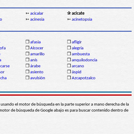
➳
acicalar
✰ acicate
co
➳
acinesia
➳
acinetopsia
o
❒
afasia
❒
afligir
ofa
❒
Alcocer
❒
alegría
e
❒
amarillo
❒
ambuesta
a
❒
anís
❒
anquilodoncia
ncarse
❒
árabe
❒
arcano
sor
❒
asiento
❒
áspid
ncha
❒
avulsión
❒
Azcapotzalco
abra usando el motor de búsqueda en la parte superior a mano derecha de la
 El motor de búsqueda de Google abajo es para buscar contenido dentro de