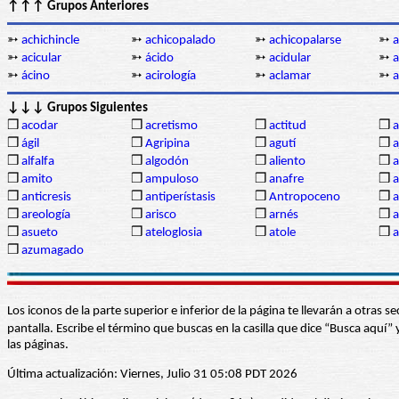
↑↑↑ Grupos Anteriores
➳
achichincle
➳
achicopalado
➳
achicopalarse
➳
a
➳
acicular
➳
ácido
➳
acidular
➳
a
➳
ácino
➳
acirología
➳
aclamar
➳
a
↓↓↓ Grupos Siguientes
❒
acodar
❒
acretismo
❒
actitud
❒
a
❒
ágil
❒
Agripina
❒
agutí
❒
a
❒
alfalfa
❒
algodón
❒
aliento
❒
❒
amito
❒
ampuloso
❒
anafre
❒
❒
anticresis
❒
antiperístasis
❒
Antropoceno
❒
❒
areología
❒
arisco
❒
arnés
❒
a
❒
asueto
❒
ateloglosia
❒
atole
❒
a
❒
azumagado
Los iconos de la parte superior e inferior de la página te llevarán a otra
pantalla. Escribe el término que buscas en la casilla que dice “Busca aqu
las páginas.
Última actualización: Viernes, Julio 31 05:08 PDT 2026