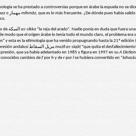
mología se ha prestado a controversias porque en árabe la espuela no se dic
m
az
o مهماز
mihm
āz
, que es lo más frecuente. ¿De dónde pues había salido
co.
"la espina" o de السكة
as-sikka
"la reja del arado". Nadie ponía en duda que fuera una
de modo que el origen árabe lo tenía todo el mundo claro, el problema era s
es" y esta es la etimología que ha venido propugnando hasta la 21ª edición 
propuesta que F. Corriente había hecho en 1997 de relacionarlo con la expresión andalusí مزيل السقاط
muz
īl as-siq
āṭ
 expresión, que ya había adelantado en 1985 y figura en 1997 en su
A Diction
s conocidos cambios de
f
por
h
y de
r
por
l
se hubiera convertido en *
lahacic