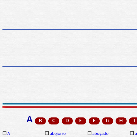
A
B
C
D
E
F
G
H
I
❒
A
❒
abejorro
❒
abogado
❒
a