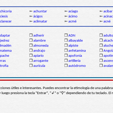
chicoria
➳
achuntar
➳
aciago
➳
acíbar
ciesis
➳
ácigos
➳
ácimo
➳
acina
clarecer
➳
aclimatar
➳
acmé
➳
acné
daptar
❒
adherir
❒
ADN
❒
adult
jedrez
❒
alambre
❒
albayalde
❒
alcach
almadén
❒
almoneda
❒
alpiste
❒
aluch
anatema
❒
andrajo
❒
anfetamina
❒
Angol
apache
❒
apiario
❒
apofonía
❒
apoti
rras
❒
arrogante
❒
artillería
❒
ascen
trofia
❒
aurícula
❒
autódromo
❒
avala
s secciones útiles e interesantes. Puedes encontrar la etimología de una pal
í” y luego presiona la tecla "Entrar", "↲" o "⚲" dependiendo de tu teclado.