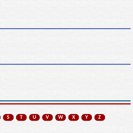
S
T
U
V
W
X
Y
Z