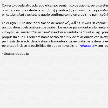
Con esto queda algo aclarado el campo semántico de
acicate
, pero su eti
acicate
, sino que sale de la raíz {
hmz
} y se dice همزة
hamza
, o مهمز
mih
en catalán
sicat
y
acicat
, lo que lo confirma como un arabismo panhispáni
En el siglo XIX se discutía si traerlo del árabe الشوكة
a
š-
šawka
un tipo de espuela arábiga que usaban los moros para montar a la jineta, 
الشوكات
a
š-
šawk
āt
"las espinas" dándole el sentido de "puntas, aguijon
perífrasis del efecto de acicatear a la montura. La segunda parte de esta
pero cabe incluso la posibilidad de que se haya dicho *
rafacicate
y con lo
- Gracias: Joaqu1n