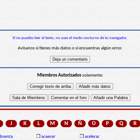
Si no puedes leer el texto, no uses el modo nocturno de tu navegador.
Avísanos si tienes más datos o si encuentras algún error.
Miembros Autorizados
solamente:
J
K
L
M
N
Ñ
O
P
Q
R
bsenta
❒
acaecer
❒
acelerar