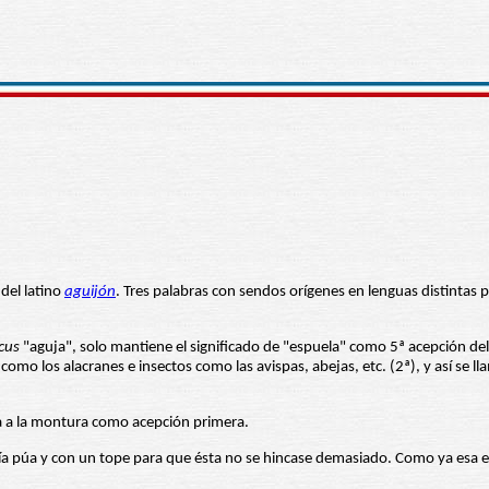
del latino
aguijón
. Tres palabras con sendos orígenes en lenguas distintas 
cus
"aguja", solo mantiene el significado de "espuela" como 5ª acepción del
mo los alacranes e insectos como las avispas, abejas, etc. (2ª), y así se lla
a a la montura como acepción primera.
ía púa y con un tope para que ésta no se hincase demasiado. Como ya esa e