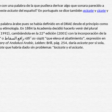
e con una palabra de la que pudiera derivar algo que sonara parecido a
 este
acicate
del español? En portugués se dice también
acicate
y
cicate
y
 palabra árabe pues se había definido en el DRAE desde el principio como
u etimología. En 1884 la Academia decidió hacerlo venir del plural
(1992), cambiándola en la 22ª edición (2001) con la incorporación de la
"que quita el desfallecimiento" o رافع السقاط
r
āfi
ˁ as-siq
āṭ
"que eleva el abatimiento", expresión en
ary of Andalusi Arabic
, Leiden: Brill, pág. 254, daría
acicate
por sí sola,
ate
que habría dado sin problemas *
lacicate
y
el acicate
.