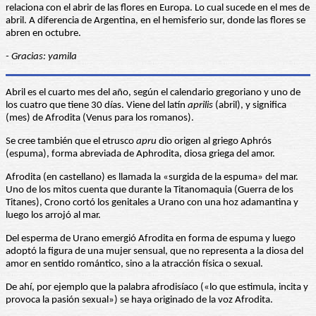
relaciona con el abrir de las flores en Europa. Lo cual sucede en el mes de
abril. A diferencia de Argentina, en el hemisferio sur, donde las flores se
abren en octubre.
- Gracias: yamila
Abril es el cuarto mes del año, según el calendario gregoriano y uno de
los cuatro que tiene 30 días. Viene del latín
aprilis
(abril), y significa
(mes) de Afrodita (Venus para los romanos).
Se cree también que el etrusco
apru
dio origen al griego Aphrós
(espuma), forma abreviada de Aphrodita, diosa griega del amor.
Afrodita (en castellano) es llamada la «surgida de la espuma» del mar.
Uno de los mitos cuenta que durante la Titanomaquia (Guerra de los
Titanes), Crono cortó los genitales a Urano con una hoz adamantina y
luego los arrojó al mar.
Del esperma de Urano emergió Afrodita en forma de espuma y luego
adoptó la figura de una mujer sensual, que no representa a la diosa del
amor en sentido romántico, sino a la atracción física o sexual.
De ahí, por ejemplo que la palabra afrodisíaco («lo que estimula, incita y
provoca la pasión sexual») se haya originado de la voz Afrodita.