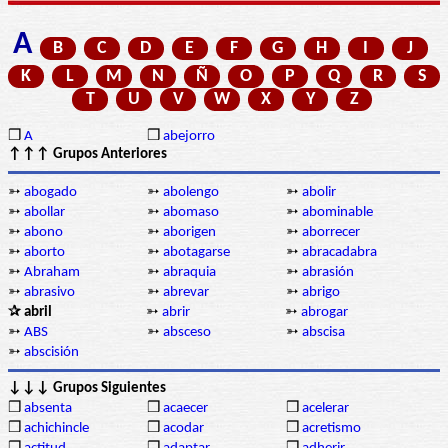
A
B
C
D
E
F
G
H
I
J
K
L
M
N
Ñ
O
P
Q
R
S
T
U
V
W
X
Y
Z
❒
A
❒
abejorro
↑↑↑ Grupos Anteriores
➳
abogado
➳
abolengo
➳
abolir
➳
abollar
➳
abomaso
➳
abominable
➳
abono
➳
aborigen
➳
aborrecer
➳
aborto
➳
abotagarse
➳
abracadabra
➳
Abraham
➳
abraquia
➳
abrasión
➳
abrasivo
➳
abrevar
➳
abrigo
✰ abril
➳
abrir
➳
abrogar
➳
ABS
➳
absceso
➳
abscisa
➳
abscisión
↓↓↓ Grupos Siguientes
❒
absenta
❒
acaecer
❒
acelerar
❒
achichincle
❒
acodar
❒
acretismo