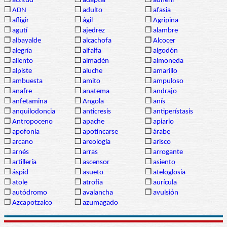
❒
actitud
❒
adaptar
❒
adherir
❒
ADN
❒
adulto
❒
afasia
❒
afligir
❒
ágil
❒
Agripina
❒
agutí
❒
ajedrez
❒
alambre
❒
albayalde
❒
alcachofa
❒
Alcocer
❒
alegría
❒
alfalfa
❒
algodón
❒
aliento
❒
almadén
❒
almoneda
❒
alpiste
❒
aluche
❒
amarillo
❒
ambuesta
❒
amito
❒
ampuloso
❒
anafre
❒
anatema
❒
andrajo
❒
anfetamina
❒
Angola
❒
anís
❒
anquilodoncia
❒
anticresis
❒
antiperístasis
❒
Antropoceno
❒
apache
❒
apiario
❒
apofonía
❒
apotincarse
❒
árabe
❒
arcano
❒
areología
❒
arisco
❒
arnés
❒
arras
❒
arrogante
❒
artillería
❒
ascensor
❒
asiento
❒
áspid
❒
asueto
❒
ateloglosia
❒
atole
❒
atrofia
❒
aurícula
❒
autódromo
❒
avalancha
❒
avulsión
❒
Azcapotzalco
❒
azumagado