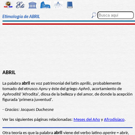
Etimología de ABRIL
ABRIL
La palabra
abril
es voz patrimonial del latín
aprilis
, probablemente
tomado del etrusco
Apru
y éste del griego
Aphrô
, acortamiento de
Aphroditê
'Afrodita', diosa de la belleza y del amor, de donde la acepción
figurada 'primera juventud'.
-
Gracias: Jacques Duchesne
Ver las siguientes páginas relacionadas:
Meses del Año
y
Afrodisíaco
.
Otra teoría es que la palabra
abril
viene del verbo latino
aperire
= abrir,