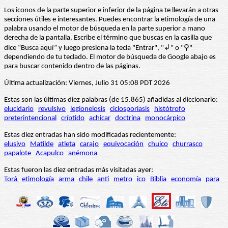
Los iconos de la parte superior e inferior de la página te llevarán a otras
secciones útiles e interesantes. Puedes encontrar la etimología de una
palabra usando el motor de búsqueda en la parte superior a mano
derecha de la pantalla. Escribe el término que buscas en la casilla que
dice “Busca aquí” y luego presiona la tecla "Entrar", "↲" o "⚲"
dependiendo de tu teclado. El motor de búsqueda de Google abajo es
para buscar contenido dentro de las páginas.
Última actualización: Viernes, Julio 31 05:08 PDT 2026
Estas son las últimas diez palabras (de 15.865) añadidas al diccionario:
elucidario
revulsivo
legionelosis
ciclosporiasis
histótrofo
preterintencional
críptido
achicar
doctrina
monocárpico
Estas diez entradas han sido modificadas recientemente:
elusivo
Matilde
atleta
carajo
equivocación
chuico
churrasco
papalote
Acapulco
anémona
Estas fueron las diez entradas más visitadas ayer:
Torá
etimología
arma
chile
anti
metro
ico
Biblia
economía
para