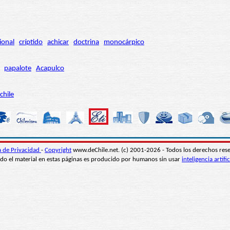
ional
críptido
achicar
doctrina
monocárpico
papalote
Acapulco
chile
ca de Privacidad
-
Copyright
www.deChile.net. (c) 2001-2026 - Todos los derechos res
do el material en estas páginas es producido por humanos sin usar
inteligencia artific