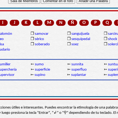
I
J
K
L
M
N
Ñ
O
P
Q
Salomón
❒
samovar
❒
sanguijuela
❒
sarcin
eo
❒
sérico
❒
sesquipedal
❒
shock
isa
❒
soberado
❒
soez
❒
solerc
udario
umiller
➳
sumo
➳
sunnita
➳
suntu
uperchería
➳
superficie
➳
superfluo
➳
superi
upervisor
➳
supino
➳
suplantar
➳
suplen
s secciones útiles e interesantes. Puedes encontrar la etimología de una pal
í” y luego presiona la tecla "Entrar", "↲" o "⚲" dependiendo de tu teclado.