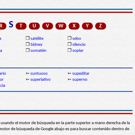
S
R
T
U
V
W
X
Y
Z
a
❒
satélite
❒
sebo
❒
Sídney
❒
silencio
ia
❒
somatén
❒
soplar
ario
➳
suntuoso
➳
supeditar
or
➳
superlativo
➳
superno
cia
abra usando el motor de búsqueda en la parte superior a mano derecha de la
 El motor de búsqueda de Google abajo es para buscar contenido dentro de