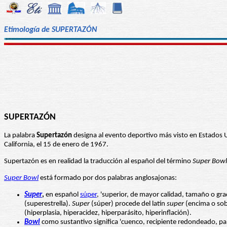
Etimología de SUPERTAZÓN
SUPERTAZÓN
La palabra
Supertazón
designa al evento deportivo más visto en Estados Un
California, el 15 de enero de 1967.
Supertazón es en realidad la traducción al español del término
Super Bowl
Super Bowl
está formado por dos palabras anglosajonas:
Super
,
en español
súper
, 'superior, de mayor calidad, tamaño o gr
(superestrella).
Super
(súper) procede del latín
super
(encima o sobr
(hiperplasia, hiperacidez, hiperparásito, hiperinflación).
Bowl
como sustantivo significa 'cuenco, recipiente redondeado, pa