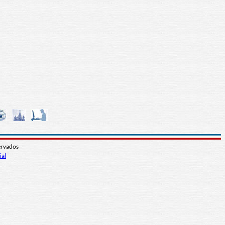
ervados
ial