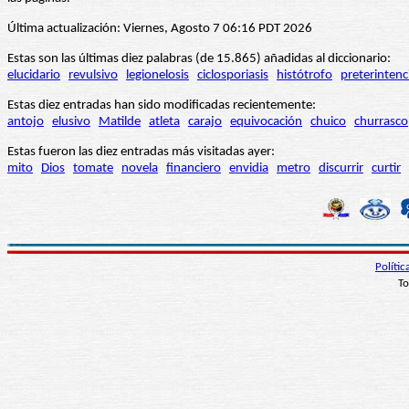
Última actualización: Viernes, Agosto 7 06:16 PDT 2026
Estas son las últimas diez palabras (de 15.865) añadidas al diccionario:
elucidario
revulsivo
legionelosis
ciclosporiasis
histótrofo
preterintenc
Estas diez entradas han sido modificadas recientemente:
antojo
elusivo
Matilde
atleta
carajo
equivocación
chuico
churrasco
Estas fueron las diez entradas más visitadas ayer:
mito
Dios
tomate
novela
financiero
envidia
metro
discurrir
curtir
Políti
To