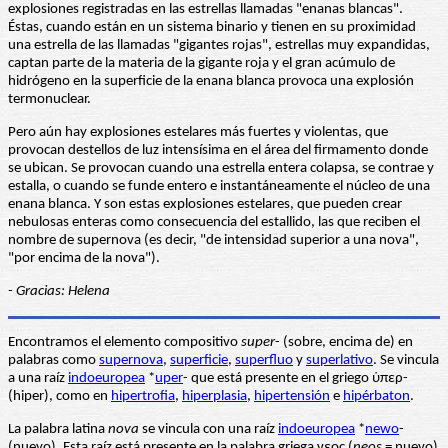
explosiones registradas en las estrellas llamadas "enanas blancas".
Éstas, cuando están en un sistema binario y tienen en su proximidad
una estrella de las llamadas "gigantes rojas", estrellas muy expandidas,
captan parte de la materia de la gigante roja y el gran acúmulo de
hidrógeno en la superficie de la enana blanca provoca una explosión
termonuclear.
Pero aún hay explosiones estelares más fuertes y violentas, que
provocan destellos de luz intensísima en el área del firmamento donde
se ubican. Se provocan cuando una estrella entera colapsa, se contrae y
estalla, o cuando se funde entero e instantáneamente el núcleo de una
enana blanca. Y son estas explosiones estelares, que pueden crear
nebulosas enteras como consecuencia del estallido, las que reciben el
nombre de supernova (es decir, "de intensidad superior a una nova",
"por encima de la nova").
- Gracias: Helena
Encontramos el elemento compositivo
super
- (sobre, encima de) en
palabras como
supernova
,
superficie
,
superfluo
y
superlativo
. Se vincula
a una raíz
indoeuropea
*
uper
- que está presente en el griego ὑπερ-
(hiper), como en
hipertrofia
,
hiperplasia
,
hipertensión
e
hipérbaton
.
La palabra latina
nova
se vincula con una raíz
indoeuropea
*
newo
-
(nuevo). Esta raíz está presente en la palabra griega νεος (
neos
= nuevo)