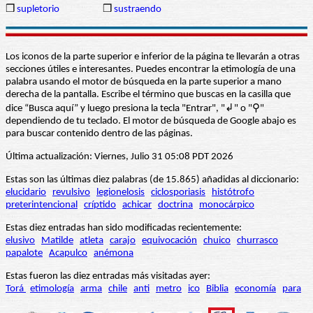
❒
supletorio
❒
sustraendo
Los iconos de la parte superior e inferior de la página te llevarán a otras
secciones útiles e interesantes. Puedes encontrar la etimología de una
palabra usando el motor de búsqueda en la parte superior a mano
derecha de la pantalla. Escribe el término que buscas en la casilla que
dice “Busca aquí” y luego presiona la tecla "Entrar", "↲" o "⚲"
dependiendo de tu teclado. El motor de búsqueda de Google abajo es
para buscar contenido dentro de las páginas.
Última actualización: Viernes, Julio 31 05:08 PDT 2026
Estas son las últimas diez palabras (de 15.865) añadidas al diccionario:
elucidario
revulsivo
legionelosis
ciclosporiasis
histótrofo
preterintencional
críptido
achicar
doctrina
monocárpico
Estas diez entradas han sido modificadas recientemente:
elusivo
Matilde
atleta
carajo
equivocación
chuico
churrasco
papalote
Acapulco
anémona
Estas fueron las diez entradas más visitadas ayer:
Torá
etimología
arma
chile
anti
metro
ico
Biblia
economía
para