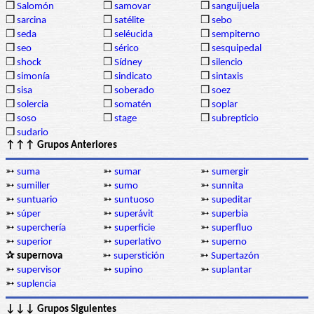
❒
Salomón
❒
samovar
❒
sanguijuela
❒
sarcina
❒
satélite
❒
sebo
❒
seda
❒
seléucida
❒
sempiterno
❒
seo
❒
sérico
❒
sesquipedal
❒
shock
❒
Sídney
❒
silencio
❒
simonía
❒
sindicato
❒
sintaxis
❒
sisa
❒
soberado
❒
soez
❒
solercia
❒
somatén
❒
soplar
❒
soso
❒
stage
❒
subrepticio
❒
sudario
↑↑↑ Grupos Anteriores
➳
suma
➳
sumar
➳
sumergir
➳
sumiller
➳
sumo
➳
sunnita
➳
suntuario
➳
suntuoso
➳
supeditar
➳
súper
➳
superávit
➳
superbia
➳
superchería
➳
superficie
➳
superfluo
➳
superior
➳
superlativo
➳
superno
✰ supernova
➳
superstición
➳
Supertazón
➳
supervisor
➳
supino
➳
suplantar
➳
suplencia
↓↓↓ Grupos Siguientes