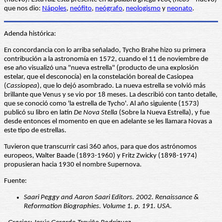
que nos dio:
Nápole
s
,
neófito
,
neógrafo
,
neologismo
y
neonato
.
Adenda histórica:
En concordancia con lo arriba señalado, Tycho Brahe hizo su primera
contribución a la astronomía en 1572, cuando el 11 de noviembre de
ese año visualizó una "nueva estrella" (producto de una explosión
estelar, que el desconocía) en la constelación boreal de Casiopea
(
Cassiopea
), que lo dejó asombrado. La nueva estrella se volvió más
brillante que Venus y se vio por 18 meses. La describió con tanto detalle,
que se conoció como 'la estrella de Tycho'. Al año siguiente (1573)
publicó su libro en latín
De Nova Stella
(Sobre la Nueva Estrella), y fue
desde entonces el momento en que en adelante se les llamara Novas a
este tipo de estrellas.
Tuvieron que transcurrir casi 360 años, para que dos astrónomos
europeos, Walter Baade (1893-1960) y Fritz Zwicky (1898-1974)
propusieran hacia 1930 el nombre Supernova.
Fuente:
Saari Peggy and Aaron Saari Editors. 2002. Renaissance &
Reformation Biographies. Volume 1. p. 191. USA.