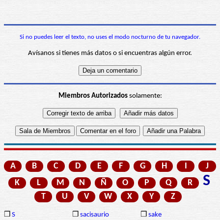
Si no puedes leer el texto, no uses el modo nocturno de tu navegador.
Avísanos si tienes más datos o si encuentras algún error.
Miembros Autorizados
solamente:
A
B
C
D
E
F
G
H
I
J
S
K
L
M
N
Ñ
O
P
Q
R
T
U
V
W
X
Y
Z
❒
S
❒
sacisaurio
❒
sake