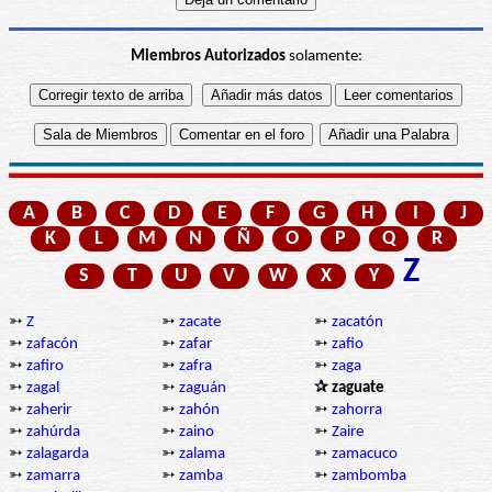
Miembros Autorizados
solamente:
A
B
C
D
E
F
G
H
I
J
K
L
M
N
Ñ
O
P
Q
R
Z
S
T
U
V
W
X
Y
➳
Z
➳
zacate
➳
zacatón
➳
zafacón
➳
zafar
➳
zafio
➳
zafiro
➳
zafra
➳
zaga
➳
zagal
➳
zaguán
✰ zaguate
➳
zaherir
➳
zahón
➳
zahorra
➳
zahúrda
➳
zaino
➳
Zaire
➳
zalagarda
➳
zalama
➳
zamacuco
➳
zamarra
➳
zamba
➳
zambomba