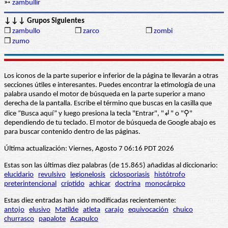
➳
zambullir
↓↓↓ Grupos Siguientes
❒
zambullo
❒
zarco
❒
zombi
❒
zumo
Los iconos de la parte superior e inferior de la página te llevarán a otras
secciones útiles e interesantes. Puedes encontrar la etimología de una
palabra usando el motor de búsqueda en la parte superior a mano
derecha de la pantalla. Escribe el término que buscas en la casilla que
dice “Busca aquí” y luego presiona la tecla "Entrar", "↲" o "⚲"
dependiendo de tu teclado. El motor de búsqueda de Google abajo es
para buscar contenido dentro de las páginas.
Última actualización: Viernes, Agosto 7 06:16 PDT 2026
Estas son las últimas diez palabras (de 15.865) añadidas al diccionario:
elucidario
revulsivo
legionelosis
ciclosporiasis
histótrofo
preterintencional
críptido
achicar
doctrina
monocárpico
Estas diez entradas han sido modificadas recientemente:
antojo
elusivo
Matilde
atleta
carajo
equivocación
chuico
churrasco
papalote
Acapulco