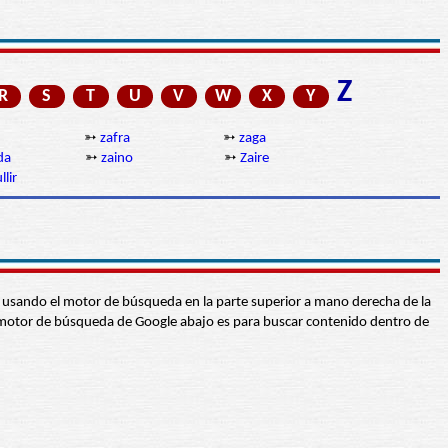
Z
R
S
T
U
V
W
X
Y
➳
zafra
➳
zaga
da
➳
zaino
➳
Zaire
lir
abra usando el motor de búsqueda en la parte superior a mano derecha de la
 El motor de búsqueda de Google abajo es para buscar contenido dentro de