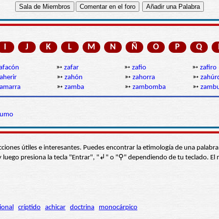
I
J
K
L
M
N
Ñ
O
P
Q
afacón
➳
zafar
➳
zafio
➳
zafiro
aherir
➳
zahón
➳
zahorra
➳
zahúr
amarra
➳
zamba
➳
zambomba
➳
zambul
zumo
s secciones útiles e interesantes. Puedes encontrar la etimología de una pal
í” y luego presiona la tecla "Entrar", "↲" o "⚲" dependiendo de tu teclado.
ional
críptido
achicar
doctrina
monocárpico