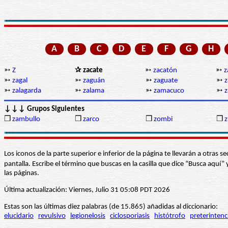
A
B
C
D
E
F
G
H
➳
Z
✰ zacate
➳
zacatón
➳
z
➳
zagal
➳
zaguán
➳
zaguate
➳
z
➳
zalagarda
➳
zalama
➳
zamacuco
➳
z
↓↓↓ Grupos Siguientes
❒
zambullo
❒
zarco
❒
zombi
❒
Los iconos de la parte superior e inferior de la página te llevarán a otra
pantalla. Escribe el término que buscas en la casilla que dice “Busca aqu
las páginas.
Última actualización: Viernes, Julio 31 05:08 PDT 2026
Estas son las últimas diez palabras (de 15.865) añadidas al diccionario:
elucidario
revulsivo
legionelosis
ciclosporiasis
histótrofo
preterintenc