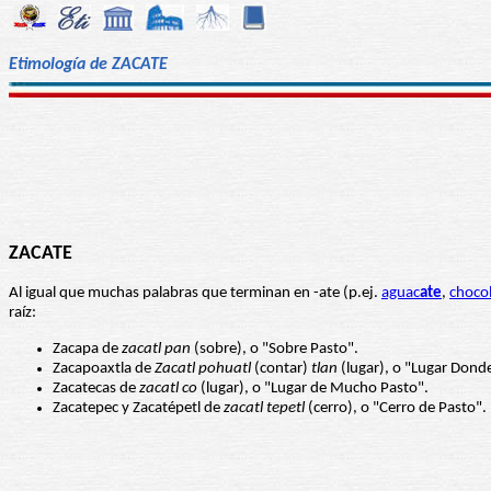
Etimología de ZACATE
ZACATE
Al igual que muchas palabras que terminan en -ate (p.ej.
aguac
ate
,
choco
raíz:
Zacapa de
zacatl pan
(sobre), o "Sobre Pasto".
Zacapoaxtla de
Zacatl pohuatl
(contar)
tlan
(lugar), o "Lugar Donde
Zacatecas de
zacatl co
(lugar), o "Lugar de Mucho Pasto".
Zacatepec y Zacatépetl de
zacatl tepetl
(cerro), o "Cerro de Pasto".