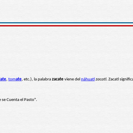
l
ate
,
tom
ate
, etc.), la palabra
zacate
viene del
náhuatl
zacatl
. Zacatl signif
 se Cuenta el Pasto".