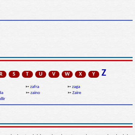
Z
R
S
T
U
V
W
X
Y
➳
zafra
➳
zaga
da
➳
zaino
➳
Zaire
lir