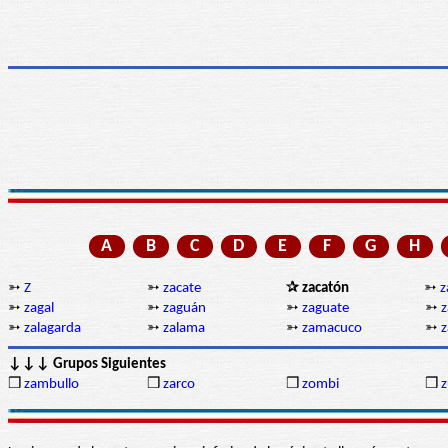
A
B
C
D
E
F
G
H
➳
Z
➳
zacate
✰ zacatón
➳
z
➳
zagal
➳
zaguán
➳
zaguate
➳
z
➳
zalagarda
➳
zalama
➳
zamacuco
➳
z
↓↓↓ Grupos Siguientes
❒
zambullo
❒
zarco
❒
zombi
❒