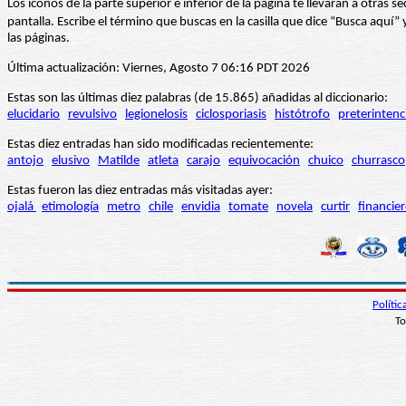
Los iconos de la parte superior e inferior de la página te llevarán a otra
pantalla. Escribe el término que buscas en la casilla que dice “Busca aqu
las páginas.
Última actualización: Viernes, Agosto 7 06:16 PDT 2026
Estas son las últimas diez palabras (de 15.865) añadidas al diccionario:
elucidario
revulsivo
legionelosis
ciclosporiasis
histótrofo
preterintenc
Estas diez entradas han sido modificadas recientemente:
antojo
elusivo
Matilde
atleta
carajo
equivocación
chuico
churrasco
Estas fueron las diez entradas más visitadas ayer:
ojalá
etimología
metro
chile
envidia
tomate
novela
curtir
financie
Políti
To