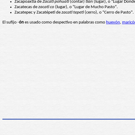
Zacapoaxtla de
Zacatl pohuatl
(contar)
tlan
(lugar), o "Lugar Donde
Zacatecas de
zacatl co
(lugar), o "Lugar de Mucho Pasto".
Zacatepec y Zacatépetl de
zacatl tepetl
(cerro), o "Cerro de Pasto".
El sufijo -
ón
es usado como despectivo en palabras como
huevón
,
maricó