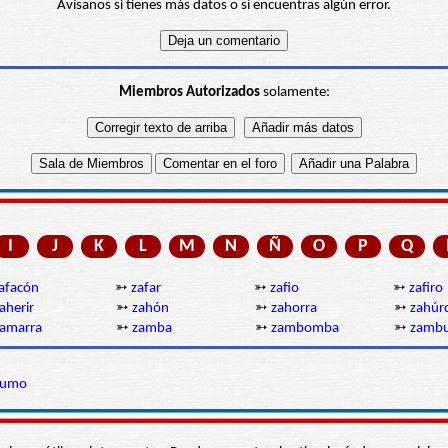
Avísanos si tienes más datos o si encuentras algún error.
Miembros Autorizados
solamente:
I
J
K
L
M
N
Ñ
O
P
Q
afacón
➳
zafar
➳
zafio
➳
zafiro
aherir
➳
zahón
➳
zahorra
➳
zahúr
amarra
➳
zamba
➳
zambomba
➳
zambul
zumo