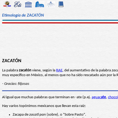
Etimología de ZACATÓN
ZACATÓN
La palabra
zacatón
viene, según la
RAE
, del aumentativo de la palabra
zac
muy específico en México, al menos que no ha sido rescatado aún por la R
- Gracias: filjosas
Al igual que muchas palabras que terminan en -ate (p.ej.
aguac
ate
,
choco
Hay varios topónimos mexicanos que llevan esta raíz:
Zacapa de
zacatl pan
(sobre), o "Sobre Pasto".