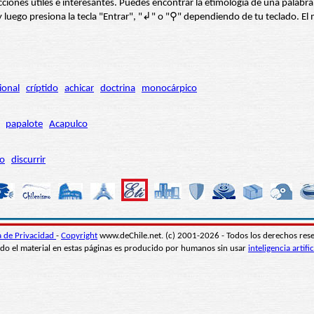
s secciones útiles e interesantes. Puedes encontrar la etimología de una pal
í” y luego presiona la tecla "Entrar", "↲" o "⚲" dependiendo de tu teclado.
ional
críptido
achicar
doctrina
monocárpico
papalote
Acapulco
ro
discurrir
ca de Privacidad
-
Copyright
www.deChile.net. (c) 2001-2026 - Todos los derechos res
do el material en estas páginas es producido por humanos sin usar
inteligencia artific