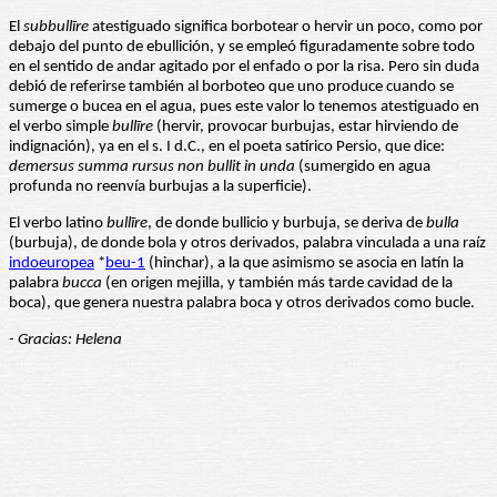
El
subbullīre
atestiguado significa borbotear o hervir un poco, como por
debajo del punto de ebullición, y se empleó figuradamente sobre todo
en el sentido de andar agitado por el enfado o por la risa. Pero sin duda
debió de referirse también al borboteo que uno produce cuando se
sumerge o bucea en el agua, pues este valor lo tenemos atestiguado en
el verbo simple
bullīre
(hervir, provocar burbujas, estar hirviendo de
indignación), ya en el s. I d.C., en el poeta satírico Persio, que dice:
demersus summa rursus non bullit in unda
(sumergido en agua
profunda no reenvía burbujas a la superficie).
El verbo latino
bullīre
, de donde bullicio y burbuja, se deriva de
bulla
(burbuja), de donde bola y otros derivados, palabra vinculada a una raíz
indoeuropea
*
beu-1
(hinchar), a la que asimismo se asocia en latín la
palabra
bucca
(en origen mejilla, y también más tarde cavidad de la
boca), que genera nuestra palabra boca y otros derivados como bucle.
- Gracias: Helena