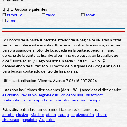
↓↓↓ Grupos Siguientes
❒
zambullo
❒
zarco
❒
zombi
❒
zumo
Los iconos de la parte superior e inferior de la página te llevarán a otras
secciones útiles e interesantes. Puedes encontrar la etimología de una
palabra usando el motor de búsqueda en la parte superior a mano
derecha de la pantalla. Escribe el término que buscas en la casilla que
dice “Busca aquí” y luego presiona la tecla "Entrar", "↲" o "⚲"
dependiendo de tu teclado. El motor de búsqueda de Google abajo es
para buscar contenido dentro de las páginas.
Última actualización: Viernes, Agosto 7 06:16 PDT 2026
Estas son las últimas diez palabras (de 15.865) añadidas al diccionario:
elucidario
revulsivo
legionelosis
ciclosporiasis
histótrofo
preterintencional
críptido
achicar
doctrina
monocárpico
Estas diez entradas han sido modificadas recientemente:
antojo
elusivo
Matilde
atleta
carajo
equivocación
chuico
churrasco
papalote
Acapulco