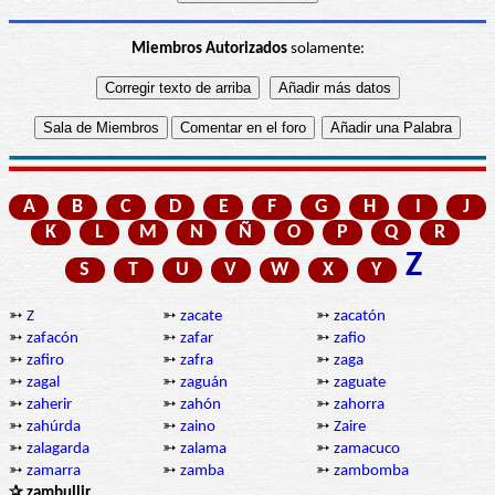
Miembros Autorizados
solamente:
A
B
C
D
E
F
G
H
I
J
K
L
M
N
Ñ
O
P
Q
R
Z
S
T
U
V
W
X
Y
➳
Z
➳
zacate
➳
zacatón
➳
zafacón
➳
zafar
➳
zafio
➳
zafiro
➳
zafra
➳
zaga
➳
zagal
➳
zaguán
➳
zaguate
➳
zaherir
➳
zahón
➳
zahorra
➳
zahúrda
➳
zaino
➳
Zaire
➳
zalagarda
➳
zalama
➳
zamacuco
➳
zamarra
➳
zamba
➳
zambomba
✰ zambullir