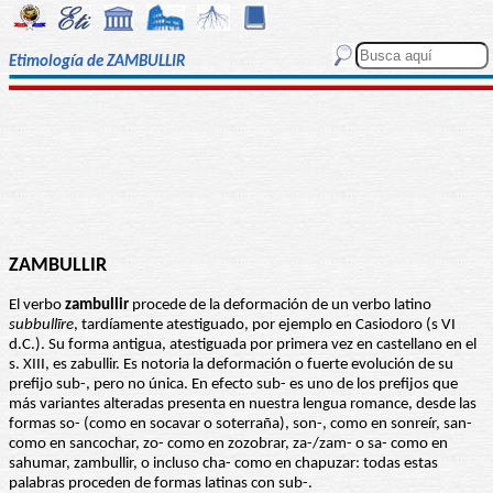
Etimología de ZAMBULLIR
ZAMBULLIR
El verbo
zambullir
procede de la deformación de un verbo latino
subbullīre
, tardíamente atestiguado, por ejemplo en Casiodoro (s VI
d.C.). Su forma antigua, atestiguada por primera vez en castellano en el
s. XIII, es zabullir. Es notoria la deformación o fuerte evolución de su
prefijo sub-, pero no única. En efecto sub- es uno de los prefijos que
más variantes alteradas presenta en nuestra lengua romance, desde las
formas so- (como en socavar o soterraña), son-, como en sonreír, san-
como en sancochar, zo- como en zozobrar, za-/zam- o sa- como en
sahumar, zambullir, o incluso cha- como en chapuzar: todas estas
palabras proceden de formas latinas con sub-.