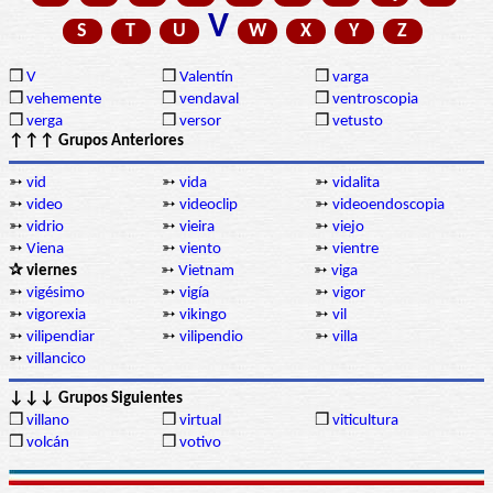
V
S
T
U
W
X
Y
Z
❒
V
❒
Valentín
❒
varga
❒
vehemente
❒
vendaval
❒
ventroscopia
❒
verga
❒
versor
❒
vetusto
↑↑↑ Grupos Anteriores
➳
vid
➳
vida
➳
vidalita
➳
video
➳
videoclip
➳
videoendoscopia
➳
vidrio
➳
vieira
➳
viejo
➳
Viena
➳
viento
➳
vientre
✰ viernes
➳
Vietnam
➳
viga
➳
vigésimo
➳
vigía
➳
vigor
➳
vigorexia
➳
vikingo
➳
vil
➳
vilipendiar
➳
vilipendio
➳
villa
➳
villancico
↓↓↓ Grupos Siguientes
❒
villano
❒
virtual
❒
viticultura
❒
volcán
❒
votivo