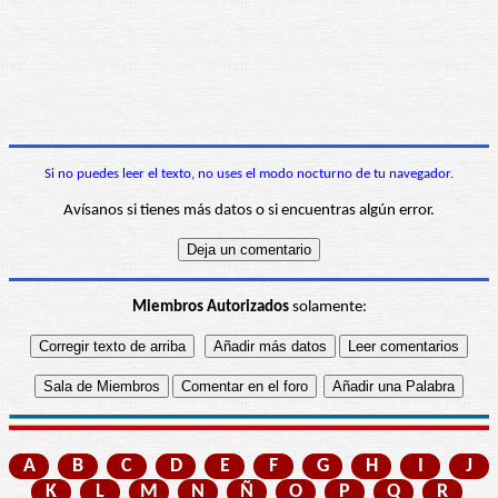
Si no puedes leer el texto, no uses el modo nocturno de tu navegador.
Avísanos si tienes más datos o si encuentras algún error.
Miembros Autorizados
solamente:
A
B
C
D
E
F
G
H
I
J
K
L
M
N
Ñ
O
P
Q
R