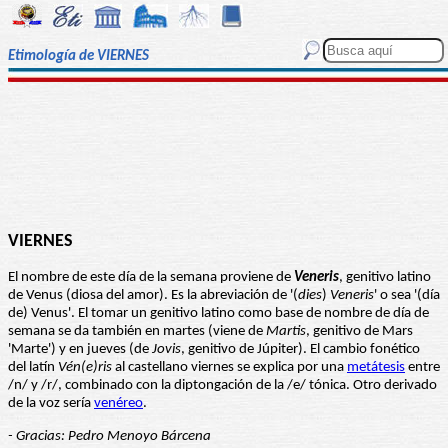
Etimología de VIERNES
VIERNES
El nombre de este día de la semana proviene de
Veneris
, genitivo latino
de Venus (diosa del amor). Es la abreviación de '(
dies
)
Veneris
' o sea '(día
de) Venus'. El tomar un genitivo latino como base de nombre de día de
semana se da también en martes (viene de
Martis
, genitivo de Mars
'Marte') y en jueves (de
Jovis
, genitivo de Júpiter). El cambio fonético
del latín
Vén(
e)
ris
al castellano viernes se explica por una
metátesis
entre
/n/ y /r/, combinado con la diptongación de la /e/ tónica. Otro derivado
de la voz sería
venéreo
.
- Gracias: Pedro Menoyo Bárcena