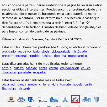
Los iconos de la parte superior e inferior de la página te llevarán a otras
secciones útiles e interesantes. Puedes encontrar la etimología de una
palabra usando el motor de búsqueda en la parte superior a mano
derecha de la pantalla. Escribe el término que buscas en la casilla que
dice “Busca aquí” y luego presiona la tecla "Entrar", "↲" o "⚲"
dependiendo de tu teclado. El motor de búsqueda de Google abajo es
para buscar contenido dentro de las páginas.
Última actualización: Viernes, Agosto 7 06:16 PDT 2026
Estas son las últimas diez palabras (de 15.865) añadidas al diccionario:
elucidario
revulsivo
legionelosis
ciclosporiasis
histótrofo
preterintencional
críptido
achicar
doctrina
monocárpico
Estas diez entradas han sido modificadas recientemente:
antojo
elusivo
Matilde
atleta
carajo
equivocación
chuico
churrasco
papalote
Acapulco
Estas fueron las diez entradas más visitadas ayer:
ojalá
etimología
metro
chile
envidia
tomate
novela
curtir
financiero
discurrir