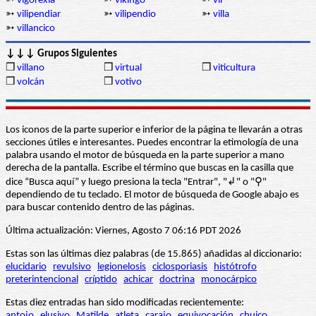
➳
vigorexia
➳
vikingo
➳
vil
➳
vilipendiar
➳
vilipendio
➳
villa
➳
villancico
↓↓↓ Grupos Siguientes
❒
villano
❒
virtual
❒
viticultura
❒
volcán
❒
votivo
Los iconos de la parte superior e inferior de la página te llevarán a otras
secciones útiles e interesantes. Puedes encontrar la etimología de una
palabra usando el motor de búsqueda en la parte superior a mano
derecha de la pantalla. Escribe el término que buscas en la casilla que
dice “Busca aquí” y luego presiona la tecla "Entrar", "↲" o "⚲"
dependiendo de tu teclado. El motor de búsqueda de Google abajo es
para buscar contenido dentro de las páginas.
Última actualización: Viernes, Agosto 7 06:16 PDT 2026
Estas son las últimas diez palabras (de 15.865) añadidas al diccionario:
elucidario
revulsivo
legionelosis
ciclosporiasis
histótrofo
preterintencional
críptido
achicar
doctrina
monocárpico
Estas diez entradas han sido modificadas recientemente:
antojo
elusivo
Matilde
atleta
carajo
equivocación
chuico