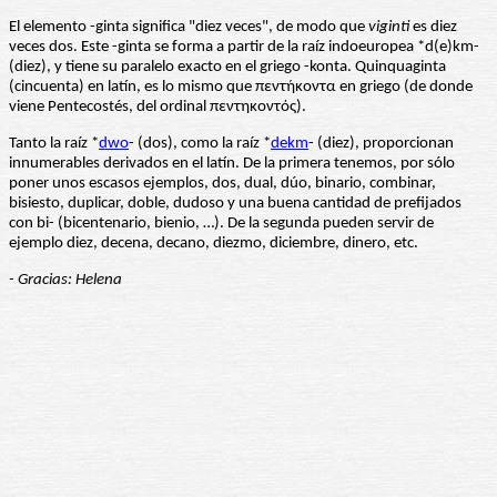
El elemento -ginta significa "diez veces", de modo que
viginti
es diez
veces dos. Este -ginta se forma a partir de la raíz indoeuropea *d(e)km-
(diez), y tiene su paralelo exacto en el griego -konta. Quinquaginta
(cincuenta) en latín, es lo mismo que πεντήκοντα en griego (de donde
viene Pentecostés, del ordinal πεντηκοντός).
Tanto la raíz *
dwo
- (dos), como la raíz *
dekm
- (diez), proporcionan
innumerables derivados en el latín. De la primera tenemos, por sólo
poner unos escasos ejemplos, dos, dual, dúo, binario, combinar,
bisiesto, duplicar, doble, dudoso y una buena cantidad de prefijados
con bi- (bicentenario, bienio, …). De la segunda pueden servir de
ejemplo diez, decena, decano, diezmo, diciembre, dinero, etc.
- Gracias: Helena