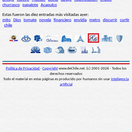
churrasco
papalote
Acapulco
Estas fueron las diez entradas más visitadas ayer:
mito
Dios
tomate
novela
financiero
envidia
metro
discurrir
curtir
chile
Política de Privacidad
-
Copyright
www.deChile.net. (c) 2001-2026 - Todos los
derechos reservados
Todo el material en estas páginas es producido por humanos sin usar
inteligencia
artificial