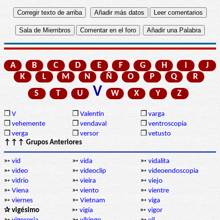
A
B
C
D
E
F
G
H
I
J
K
L
M
N
Ñ
O
P
Q
R
V
S
T
U
W
X
Y
Z
❒
V
❒
Valentín
❒
varga
❒
vehemente
❒
vendaval
❒
ventroscopia
❒
verga
❒
versor
❒
vetusto
↑↑↑ Grupos Anteriores
➳
vid
➳
vida
➳
vidalita
➳
video
➳
videoclip
➳
videoendoscopia
➳
vidrio
➳
vieira
➳
viejo
➳
Viena
➳
viento
➳
vientre
➳
viernes
➳
Vietnam
➳
viga
✰ vigésimo
➳
vigía
➳
vigor