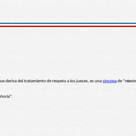
que deriva del tratamiento de respeto a los jueces, es una
síncopa
de "v
u
est
eñoría".