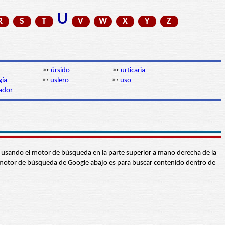
U
R
S
T
V
W
X
Y
Z
➳
úrsido
➳
urticaria
gía
➳
uslero
➳
uso
ador
abra usando el motor de búsqueda en la parte superior a mano derecha de la
 El motor de búsqueda de Google abajo es para buscar contenido dentro de