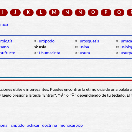
I
J
K
L
M
N
Ñ
O
P
Q
raco
rología
➳
urópodo
➳
urosquesis
➳
urraca
usano
✰ usía
➳
usina
➳
usiolo
sufructo
➳
Usumacinta
➳
usura
➳
usurp
s secciones útiles e interesantes. Puedes encontrar la etimología de una pal
í” y luego presiona la tecla "Entrar", "↲" o "⚲" dependiendo de tu teclado.
ional
críptido
achicar
doctrina
monocárpico