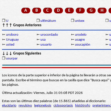
A
B
C
D
E
F
G
H
❒
U
❒
ultimátum
❒
unisex
❒
u
↑↑↑ Grupos Anteriores
➳
uroboro
➳
urocordado
➳
urodelo
➳
u
➳
Uruguay
➳
usa
➳
usagre
➳
➳
usted
➳
usuario
➳
usucapión
➳
u
↓↓↓ Grupos Siguientes
❒
usurpar
Los iconos de la parte superior e inferior de la página te llevarán a otra
pantalla. Escribe el término que buscas en la casilla que dice “Busca aqu
las páginas.
Última actualización: Viernes, Julio 31 05:08 PDT 2026
Estas son las últimas diez palabras (de 15.865) añadidas al diccionario:
elucidario
revulsivo
legionelosis
ciclosporiasis
histótrofo
preterintenc