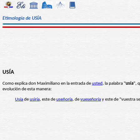
Etimología de USÍA
USÍA
Como explica don Maximiliano en la entrada de
usted
, la palabra "
usía
", 
evolución de esta manera:
Usía
de
usiría
, este de
useñoría
, de
vueseñoría
y este de "vuestra s