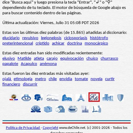
dice “Busca aquí” y luego presiona la tecla "Entrar", "↲" o "⚲"
dependiendo de tu teclado. El motor de búsqueda de Google abajo es
para buscar contenido dentro de las páginas.
Última actualización: Viernes, Julio 31 05:08 PDT 2026
Estas son las últimas diez palabras (de 15.865) añadidas al diccionario:
elucidario
revulsivo
legionelosis
ciclosporiasis
histótrofo
preterintencional
críptido
achicar
doctrina
monocárpico
Estas diez entradas han sido modificadas recientemente:
elusivo
Matilde
atleta
carajo
equivocación
chuico
churrasco
papalote
Acapulco
anémona
Estas fueron las diez entradas más visitadas ayer:
ojalá
etimología
metro
chile
envidia
tomate
novela
curtir
financiero
discurrir
Política de Privacidad
-
Copyright
www.deChile.net. (c) 2001-2026 - Todos los