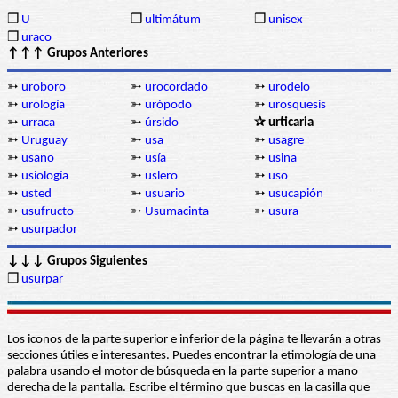
❒
U
❒
ultimátum
❒
unisex
❒
uraco
↑↑↑ Grupos Anteriores
➳
uroboro
➳
urocordado
➳
urodelo
➳
urología
➳
urópodo
➳
urosquesis
➳
urraca
➳
úrsido
✰ urticaria
➳
Uruguay
➳
usa
➳
usagre
➳
usano
➳
usía
➳
usina
➳
usiología
➳
uslero
➳
uso
➳
usted
➳
usuario
➳
usucapión
➳
usufructo
➳
Usumacinta
➳
usura
➳
usurpador
↓↓↓ Grupos Siguientes
❒
usurpar
Los iconos de la parte superior e inferior de la página te llevarán a otras
secciones útiles e interesantes. Puedes encontrar la etimología de una
palabra usando el motor de búsqueda en la parte superior a mano
derecha de la pantalla. Escribe el término que buscas en la casilla que