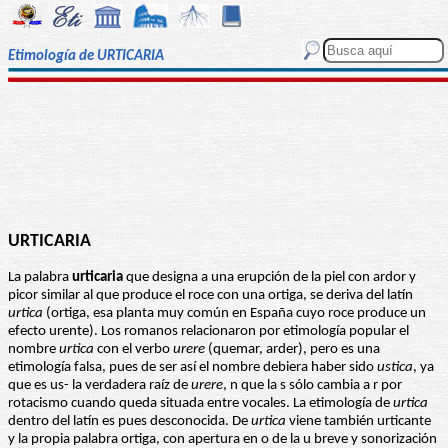
Etimología de URTICARIA
URTICARIA
La palabra
urticaria
que designa a una erupción de la piel con ardor y
picor similar al que produce el roce con una ortiga, se deriva del latín
urtica
(ortiga, esa planta muy común en España cuyo roce produce un
efecto urente). Los romanos relacionaron por etimología popular el
nombre
urtica
con el verbo
urere
(quemar, arder), pero es una
etimología falsa, pues de ser así el nombre debiera haber sido
ustica
, ya
que es us- la verdadera raíz de
urere
, n que la s sólo cambia a r por
rotacismo cuando queda situada entre vocales. La etimología de
urtica
dentro del latín es pues desconocida. De
urtica
viene también urticante
y la propia palabra ortiga, con apertura en o de la u breve y sonorización