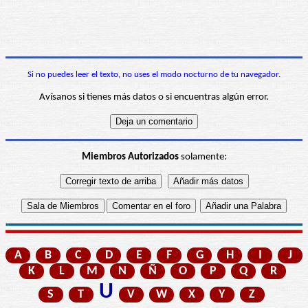
Si no puedes leer el texto, no uses el modo nocturno de tu navegador.
Avísanos si tienes más datos o si encuentras algún error.
Miembros Autorizados
solamente:
A
B
C
D
E
F
G
H
I
J
K
L
M
N
Ñ
O
P
Q
R
U
S
T
V
W
X
Y
Z