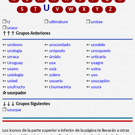
U
S
T
V
W
X
Y
Z
❒
U
❒
ultimátum
❒
unisex
❒
uraco
↑↑↑ Grupos Anteriores
➳
uroboro
➳
urocordado
➳
urodelo
➳
urología
➳
urópodo
➳
urosquesis
➳
urraca
➳
úrsido
➳
urticaria
➳
Uruguay
➳
usa
➳
usagre
➳
usano
➳
usía
➳
usina
➳
usiología
➳
uslero
➳
uso
➳
usted
➳
usuario
➳
usucapión
➳
usufructo
➳
Usumacinta
➳
usura
✰ usurpador
↓↓↓ Grupos Siguientes
❒
usurpar
Los iconos de la parte superior e inferior de la página te llevarán a otras