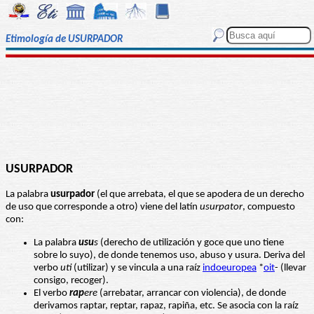
Etimología de USURPADOR
USURPADOR
La palabra
usurpador
(el que arrebata, el que se apodera de un derecho
de uso que corresponde a otro) viene del latín
usurpator
, compuesto
con:
La palabra
usu
s
(derecho de utilización y goce que uno tiene
sobre lo suyo), de donde tenemos uso, abuso y usura. Deriva del
verbo
uti
(utilizar) y se vincula a una raíz
indoeuropea
*
oit
- (llevar
consigo, recoger).
El verbo
rap
ere
(arrebatar, arrancar con violencia), de donde
derivamos raptar, reptar, rapaz, rapiña, etc. Se asocia con la raíz