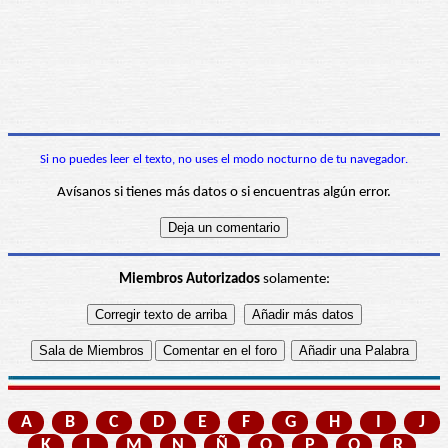
Si no puedes leer el texto, no uses el modo nocturno de tu navegador.
Avísanos si tienes más datos o si encuentras algún error.
Miembros Autorizados
solamente:
A
B
C
D
E
F
G
H
I
J
K
L
M
N
Ñ
O
P
Q
R