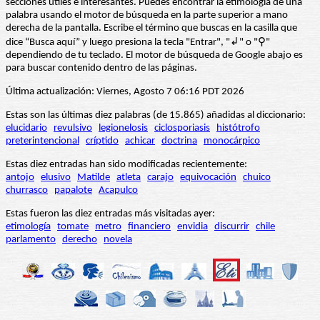
secciones útiles e interesantes. Puedes encontrar la etimología de una
palabra usando el motor de búsqueda en la parte superior a mano
derecha de la pantalla. Escribe el término que buscas en la casilla que
dice “Busca aquí” y luego presiona la tecla "Entrar", "↲" o "⚲"
dependiendo de tu teclado. El motor de búsqueda de Google abajo es
para buscar contenido dentro de las páginas.
Última actualización: Viernes, Agosto 7 06:16 PDT 2026
Estas son las últimas diez palabras (de 15.865) añadidas al diccionario:
elucidario
revulsivo
legionelosis
ciclosporiasis
histótrofo
preterintencional
críptido
achicar
doctrina
monocárpico
Estas diez entradas han sido modificadas recientemente:
antojo
elusivo
Matilde
atleta
carajo
equivocación
chuico
churrasco
papalote
Acapulco
Estas fueron las diez entradas más visitadas ayer:
etimología
tomate
metro
financiero
envidia
discurrir
chile
parlamento
derecho
novela