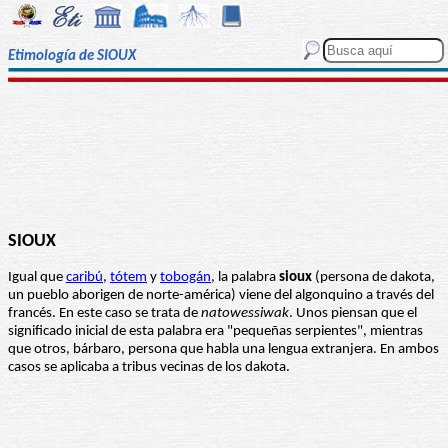
Etimología de SIOUX
SIOUX
Igual que
caribú
,
tótem
y
tobogán
, la palabra
sioux
(persona de dakota,
un pueblo aborigen de norte-américa) viene del algonquino a través del
francés. En este caso se trata de
natowessiwak
. Unos piensan que el
significado inicial de esta palabra era "pequeñas serpientes", mientras
que otros, bárbaro, persona que habla una lengua extranjera. En ambos
casos se aplicaba a tribus vecinas de los dakota.