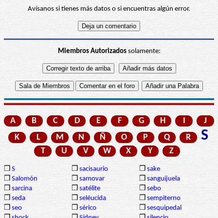
Avísanos si tienes más datos o si encuentras algún error.
Miembros Autorizados
solamente:
A
B
C
D
E
F
G
H
I
J
S
K
L
M
N
Ñ
O
P
Q
R
T
U
V
W
X
Y
Z
❒
S
❒
sacisaurio
❒
sake
❒
Salomón
❒
samovar
❒
sanguijuela
❒
sarcina
❒
satélite
❒
sebo
❒
seda
❒
seléucida
❒
sempiterno
❒
seo
❒
sérico
❒
sesquipedal
❒
shock
❒
Sídney
❒
silencio