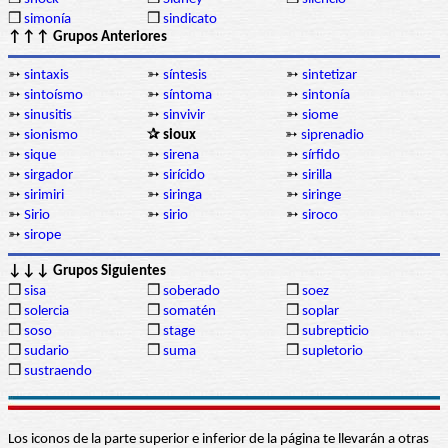
❒
simonía
❒
sindicato
↑↑↑ Grupos Anteriores
➳
sintaxis
➳
síntesis
➳
sintetizar
➳
sintoísmo
➳
síntoma
➳
sintonía
➳
sinusitis
➳
sinvivir
➳
siome
➳
sionismo
✰ sioux
➳
siprenadio
➳
sique
➳
sirena
➳
sírfido
➳
sirgador
➳
sirícido
➳
sirilla
➳
sirimiri
➳
siringa
➳
siringe
➳
Sirio
➳
sirio
➳
siroco
➳
sirope
↓↓↓ Grupos Siguientes
❒
sisa
❒
soberado
❒
soez
❒
solercia
❒
somatén
❒
soplar
❒
soso
❒
stage
❒
subrepticio
❒
sudario
❒
suma
❒
supletorio
❒
sustraendo
Los iconos de la parte superior e inferior de la página te llevarán a otras