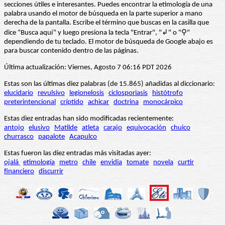
secciones útiles e interesantes. Puedes encontrar la etimología de una
palabra usando el motor de búsqueda en la parte superior a mano
derecha de la pantalla. Escribe el término que buscas en la casilla que
dice “Busca aquí” y luego presiona la tecla "Entrar", "↲" o "⚲"
dependiendo de tu teclado. El motor de búsqueda de Google abajo es
para buscar contenido dentro de las páginas.
Última actualización: Viernes, Agosto 7 06:16 PDT 2026
Estas son las últimas diez palabras (de 15.865) añadidas al diccionario:
elucidario
revulsivo
legionelosis
ciclosporiasis
histótrofo
preterintencional
críptido
achicar
doctrina
monocárpico
Estas diez entradas han sido modificadas recientemente:
antojo
elusivo
Matilde
atleta
carajo
equivocación
chuico
churrasco
papalote
Acapulco
Estas fueron las diez entradas más visitadas ayer:
ojalá
etimología
metro
chile
envidia
tomate
novela
curtir
financiero
discurrir