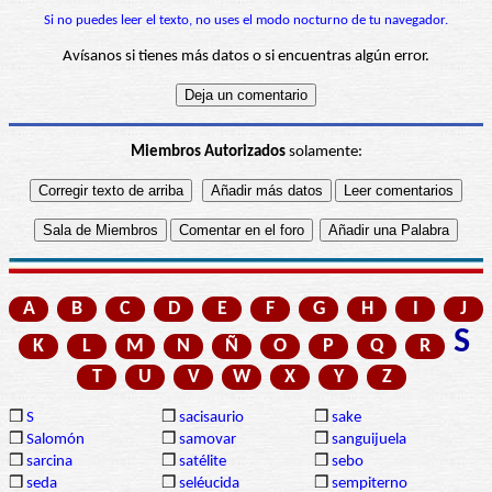
Si no puedes leer el texto, no uses el modo nocturno de tu navegador.
Avísanos si tienes más datos o si encuentras algún error.
Miembros Autorizados
solamente:
A
B
C
D
E
F
G
H
I
J
S
K
L
M
N
Ñ
O
P
Q
R
T
U
V
W
X
Y
Z
❒
S
❒
sacisaurio
❒
sake
❒
Salomón
❒
samovar
❒
sanguijuela
❒
sarcina
❒
satélite
❒
sebo
❒
seda
❒
seléucida
❒
sempiterno