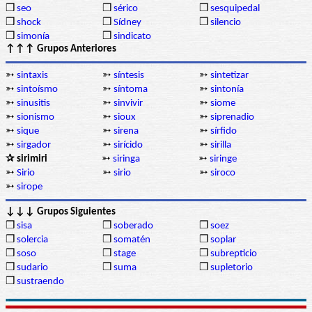
❒
seo
❒
sérico
❒
sesquipedal
❒
shock
❒
Sídney
❒
silencio
❒
simonía
❒
sindicato
↑↑↑ Grupos Anteriores
➳
sintaxis
➳
síntesis
➳
sintetizar
➳
sintoísmo
➳
síntoma
➳
sintonía
➳
sinusitis
➳
sinvivir
➳
siome
➳
sionismo
➳
sioux
➳
siprenadio
➳
sique
➳
sirena
➳
sírfido
➳
sirgador
➳
sirícido
➳
sirilla
✰ sirimiri
➳
siringa
➳
siringe
➳
Sirio
➳
sirio
➳
siroco
➳
sirope
↓↓↓ Grupos Siguientes
❒
sisa
❒
soberado
❒
soez
❒
solercia
❒
somatén
❒
soplar
❒
soso
❒
stage
❒
subrepticio
❒
sudario
❒
suma
❒
supletorio
❒
sustraendo