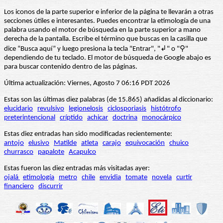
Los iconos de la parte superior e inferior de la página te llevarán a otras
secciones útiles e interesantes. Puedes encontrar la etimología de una
palabra usando el motor de búsqueda en la parte superior a mano
derecha de la pantalla. Escribe el término que buscas en la casilla que
dice “Busca aquí” y luego presiona la tecla "Entrar", "↲" o "⚲"
dependiendo de tu teclado. El motor de búsqueda de Google abajo es
para buscar contenido dentro de las páginas.
Última actualización: Viernes, Agosto 7 06:16 PDT 2026
Estas son las últimas diez palabras (de 15.865) añadidas al diccionario:
elucidario
revulsivo
legionelosis
ciclosporiasis
histótrofo
preterintencional
críptido
achicar
doctrina
monocárpico
Estas diez entradas han sido modificadas recientemente:
antojo
elusivo
Matilde
atleta
carajo
equivocación
chuico
churrasco
papalote
Acapulco
Estas fueron las diez entradas más visitadas ayer:
ojalá
etimología
metro
chile
envidia
tomate
novela
curtir
financiero
discurrir