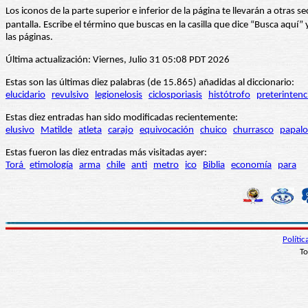
Los iconos de la parte superior e inferior de la página te llevarán a otra
pantalla. Escribe el término que buscas en la casilla que dice “Busca aqu
las páginas.
Última actualización: Viernes, Julio 31 05:08 PDT 2026
Estas son las últimas diez palabras (de 15.865) añadidas al diccionario:
elucidario
revulsivo
legionelosis
ciclosporiasis
histótrofo
preterintenc
Estas diez entradas han sido modificadas recientemente:
elusivo
Matilde
atleta
carajo
equivocación
chuico
churrasco
papalo
Estas fueron las diez entradas más visitadas ayer:
Torá
etimología
arma
chile
anti
metro
ico
Biblia
economía
para
Políti
To