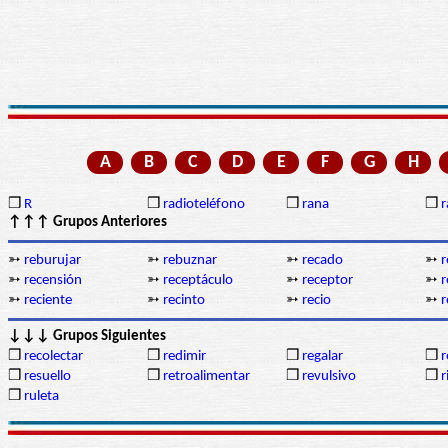
A
B
C
D
E
F
G
H
❒
R
❒
radioteléfono
❒
rana
❒
r
↑↑↑ Grupos Anteriores
➳
reburujar
➳
rebuznar
➳
recado
➳
r
➳
recensión
➳
receptáculo
➳
receptor
➳
r
➳
reciente
➳
recinto
➳
recio
➳
r
↓↓↓ Grupos Siguientes
❒
recolectar
❒
redimir
❒
regalar
❒
r
❒
resuello
❒
retroalimentar
❒
revulsivo
❒
r
❒
ruleta