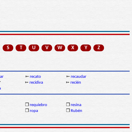
R
S
T
U
V
W
X
Y
Z
ar
➳
recato
➳
recaudar
r
➳
recidiva
➳
recién
a
❒
requiebro
❒
resina
❒
ropa
❒
Rubén