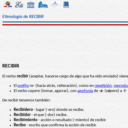
Etimología de RECIBIR
RECIBIR
El verbo
recibir
(aceptar, hacerse cargo de algo que ha sido enviado) viene
El
prefijo
re- (hacia atrás, reiteración), como en
repetición
,
reprodu
El verbo
capere
(tomar, agarrar), con
apofonía
de -
a
- (
c
a
pere
) a -
i
- 
De recibir tenemos también:
Recibidero
- lugar (-ero) donde se recibe.
Recibidor
- el que (-dor) recibe.
Recibimiento
- acción o resultado (-miento) de recibir.
Recibo
- escrito que confirma la acción de recibir.