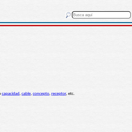
io
capacidad
,
cable
,
concepto
,
receptor
, etc.