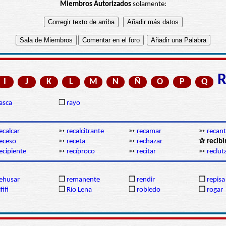
Miembros Autorizados
solamente:
I
J
K
L
M
N
Ñ
O
P
Q
asca
❒
rayo
ecalcar
➳
recalcitrante
➳
recamar
➳
recant
eceso
➳
receta
➳
rechazar
✰ recibi
ecipiente
➳
recíproco
➳
recitar
➳
reclut
ehusar
❒
remanente
❒
rendir
❒
repisa
ififi
❒
Río Lena
❒
robledo
❒
rogar