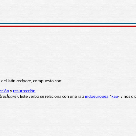
 del latín
recipere
, compuesto con:
cción
y
resurrección
.
(
rec
i
pare
). Este verbo se relaciona con una raíz
indoeuropea
*
kap
- y nos d