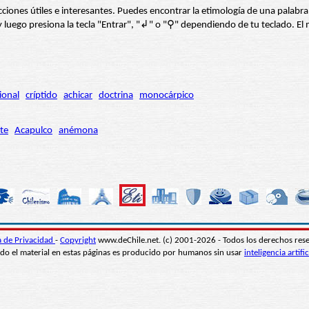
s secciones útiles e interesantes. Puedes encontrar la etimología de una pal
í” y luego presiona la tecla "Entrar", "↲" o "⚲" dependiendo de tu teclado.
ional
críptido
achicar
doctrina
monocárpico
te
Acapulco
anémona
ca de Privacidad
-
Copyright
www.deChile.net. (c) 2001-2026 - Todos los derechos res
do el material en estas páginas es producido por humanos sin usar
inteligencia artific