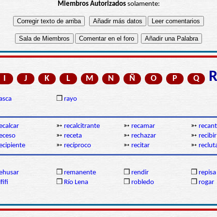
Miembros Autorizados
solamente:
I
J
K
L
M
N
Ñ
O
P
Q
asca
❒
rayo
ecalcar
➳
recalcitrante
➳
recamar
➳
recant
eceso
➳
receta
➳
rechazar
➳
recibir
ecipiente
➳
recíproco
➳
recitar
➳
reclut
ehusar
❒
remanente
❒
rendir
❒
repisa
ififi
❒
Río Lena
❒
robledo
❒
rogar