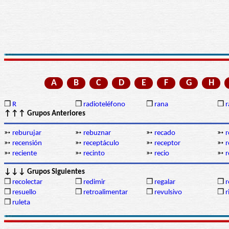
A
B
C
D
E
F
G
H
❒
R
❒
radioteléfono
❒
rana
❒
r
↑↑↑ Grupos Anteriores
➳
reburujar
➳
rebuznar
➳
recado
➳
r
➳
recensión
➳
receptáculo
➳
receptor
➳
r
➳
reciente
➳
recinto
➳
recio
➳
r
↓↓↓ Grupos Siguientes
❒
recolectar
❒
redimir
❒
regalar
❒
r
❒
resuello
❒
retroalimentar
❒
revulsivo
❒
r
❒
ruleta