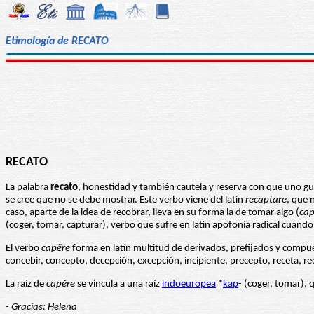
Etimología de RECATO
RECATO
La palabra
recato
, honestidad y también cautela y reserva con que uno gua
se cree que no se debe mostrar. Este verbo viene del latín
recaptare
, que 
caso, aparte de la idea de recobrar, lleva en su forma la de tomar algo (
cap
(coger, tomar, capturar), verbo que sufre en latín apofonía radical cuando
El verbo
capĕre
forma en latín multitud de derivados, prefijados y compues
concebir, concepto, decepción, excepción, incipiente, precepto, receta, rec
La raíz de
capĕre
se vincula a una raíz
indoeuropea
*
kap
- (coger, tomar), 
- Gracias: Helena