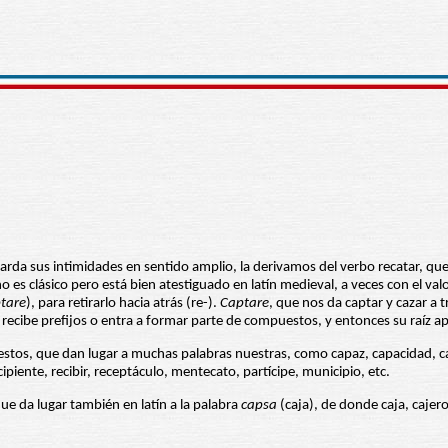
rda sus intimidades en sentido amplio, la derivamos del verbo recatar, que e
no es clásico pero está bien atestiguado en latín medieval, a veces con el val
tare
), para retirarlo hacia atrás (re-).
Captare
, que nos da captar y cazar a 
 recibe prefijos o entra a formar parte de compuestos, y entonces su raíz ap
tos, que dan lugar a muchas palabras nuestras, como capaz, capacidad, capta
ipiente, recibir, receptáculo, mentecato, partícipe, municipio, etc.
que da lugar también en latín a la palabra
capsa
(caja), de donde caja, cajero