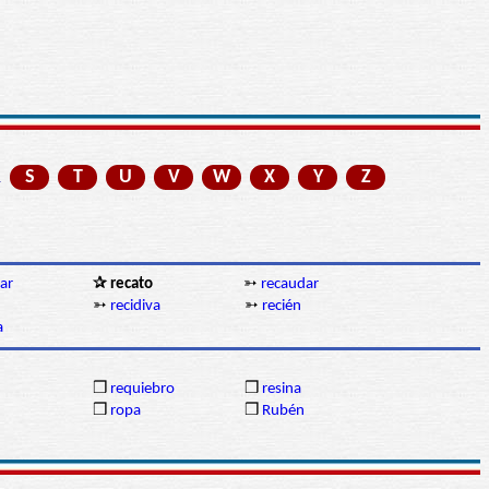
R
S
T
U
V
W
X
Y
Z
ar
✰ recato
➳
recaudar
➳
recidiva
➳
recién
a
❒
requiebro
❒
resina
❒
ropa
❒
Rubén