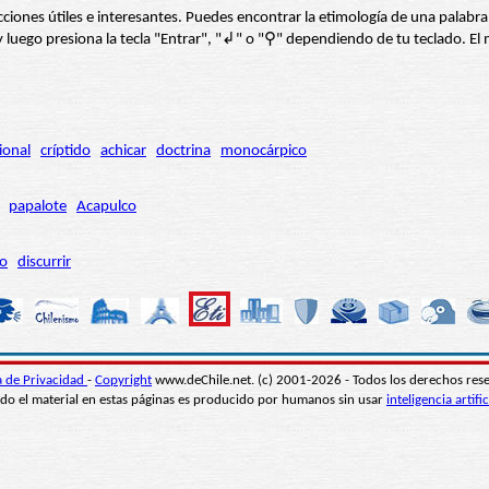
s secciones útiles e interesantes. Puedes encontrar la etimología de una pal
í” y luego presiona la tecla "Entrar", "↲" o "⚲" dependiendo de tu teclado.
ional
críptido
achicar
doctrina
monocárpico
papalote
Acapulco
ro
discurrir
ca de Privacidad
-
Copyright
www.deChile.net. (c) 2001-2026 - Todos los derechos res
do el material en estas páginas es producido por humanos sin usar
inteligencia artific