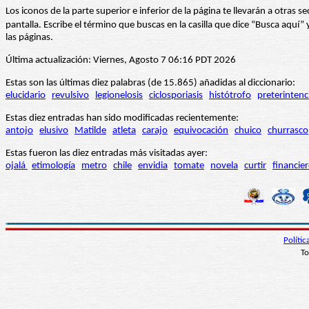
Los iconos de la parte superior e inferior de la página te llevarán a otra
pantalla. Escribe el término que buscas en la casilla que dice “Busca aqu
las páginas.
Última actualización: Viernes, Agosto 7 06:16 PDT 2026
Estas son las últimas diez palabras (de 15.865) añadidas al diccionario:
elucidario
revulsivo
legionelosis
ciclosporiasis
histótrofo
preterintenc
Estas diez entradas han sido modificadas recientemente:
antojo
elusivo
Matilde
atleta
carajo
equivocación
chuico
churrasco
Estas fueron las diez entradas más visitadas ayer:
ojalá
etimología
metro
chile
envidia
tomate
novela
curtir
financie
Políti
To