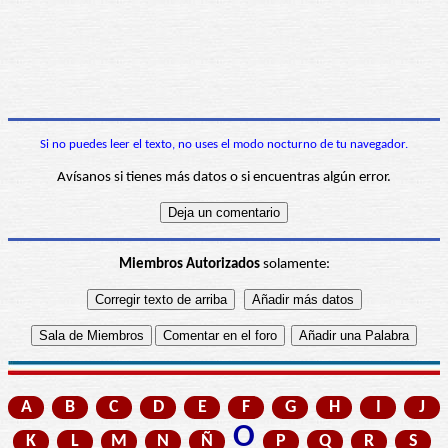
Si no puedes leer el texto, no uses el modo nocturno de tu navegador.
Avísanos si tienes más datos o si encuentras algún error.
Miembros Autorizados
solamente:
A
B
C
D
E
F
G
H
I
J
O
K
L
M
N
Ñ
P
Q
R
S