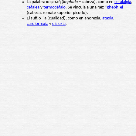
La palabra κεφαλή (
kephale
= cabeza), como en
cefalalgia
,
cefalea
y
termocéfalo
. Se vincula a una raíz *
ghebh-el
-
(cabeza, remate superior picudo).
El sufijo -ia (cualidad), como en anorexia,
ataxia
,
cardiorrexia
y
dislexia
.