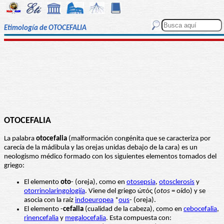
Etimología de OTOCEFALIA
OTOCEFALIA
La palabra
otocefalia
(malformación congénita que se caracteriza por
carecía de la mádibula y las orejas unidas debajo de la cara) es un
neologismo médico formado con los siguientes elementos tomados del
griego:
El elemento
oto
- (oreja), como en
otosepsia
,
otosclerosis
y
otorrinolaringologiía
. Viene del griego ὠτός (
otos
= oído) y se
asocia con la raíz
indoeuropea
*
ous
- (oreja).
El elemento -
cefalia
(cualidad de la cabeza), como en
cebocefalia
,
rinencefalia
y
megalocefalia
. Esta compuesta con: