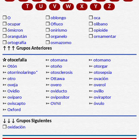
T
U
V
W
X
Y
Z
❒
O
❒
oblongo
❒
oca
❒
ocupar
❒
Ofiuco
❒
olíbano
❒
ómicron
❒
onirismo
❒
opioide
❒
orangután
❒
organelo
❒
ornamentar
❒
ortografía
❒
osmazomo
↑↑↑ Grupos Anteriores
✰ otocefalia
➳
otomana
➳
otomano
➳
Otón
➳
otoño
➳
otorgar
➳
otorrinolaringo*
➳
otosclerosis
➳
otosepsia
➳
otro
➳
Ottawa
➳
ovación
➳
oveja
➳
overo
➳
overol
➳
Ovidio
➳
oviducto
➳
ovillo
➳
ovíparo
➳
ovipositor
➳
oviraptor
➳
oviscapto
➳
OVNI
➳
óvulo
➳
Oxford
↓↓↓ Grupos Siguientes
❒
oxidación