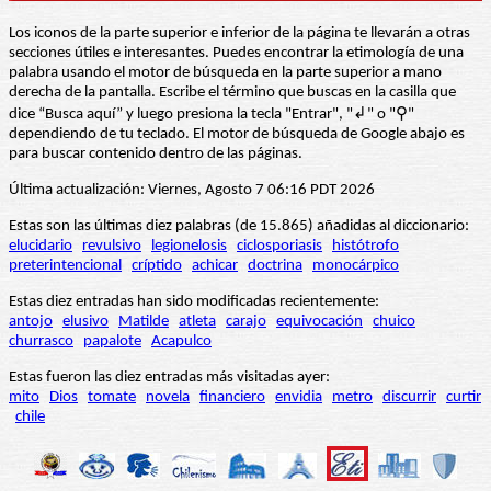
Los iconos de la parte superior e inferior de la página te llevarán a otras
secciones útiles e interesantes. Puedes encontrar la etimología de una
palabra usando el motor de búsqueda en la parte superior a mano
derecha de la pantalla. Escribe el término que buscas en la casilla que
dice “Busca aquí” y luego presiona la tecla "Entrar", "↲" o "⚲"
dependiendo de tu teclado. El motor de búsqueda de Google abajo es
para buscar contenido dentro de las páginas.
Última actualización: Viernes, Agosto 7 06:16 PDT 2026
Estas son las últimas diez palabras (de 15.865) añadidas al diccionario:
elucidario
revulsivo
legionelosis
ciclosporiasis
histótrofo
preterintencional
críptido
achicar
doctrina
monocárpico
Estas diez entradas han sido modificadas recientemente:
antojo
elusivo
Matilde
atleta
carajo
equivocación
chuico
churrasco
papalote
Acapulco
Estas fueron las diez entradas más visitadas ayer:
mito
Dios
tomate
novela
financiero
envidia
metro
discurrir
curtir
chile