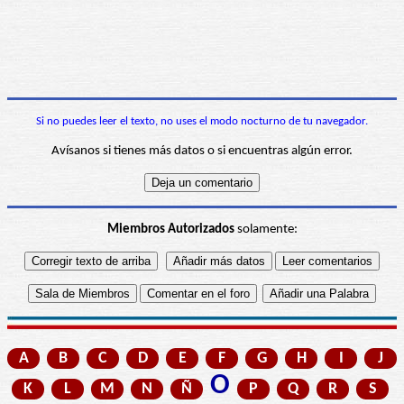
Si no puedes leer el texto, no uses el modo nocturno de tu navegador.
Avísanos si tienes más datos o si encuentras algún error.
Miembros Autorizados
solamente:
A
B
C
D
E
F
G
H
I
J
O
K
L
M
N
Ñ
P
Q
R
S