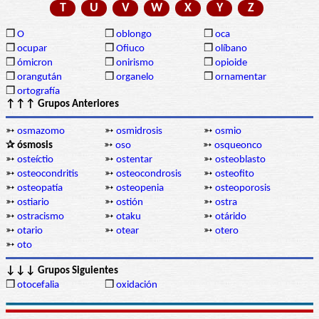
T
U
V
W
X
Y
Z
❒
O
❒
oblongo
❒
oca
❒
ocupar
❒
Ofiuco
❒
olíbano
❒
ómicron
❒
onirismo
❒
opioide
❒
orangután
❒
organelo
❒
ornamentar
❒
ortografía
↑↑↑ Grupos Anteriores
➳
osmazomo
➳
osmidrosis
➳
osmio
✰ ósmosis
➳
oso
➳
osqueonco
➳
osteíctio
➳
ostentar
➳
osteoblasto
➳
osteocondritis
➳
osteocondrosis
➳
osteofito
➳
osteopatía
➳
osteopenia
➳
osteoporosis
➳
ostiario
➳
ostión
➳
ostra
➳
ostracismo
➳
otaku
➳
otárido
➳
otario
➳
otear
➳
otero
➳
oto
↓↓↓ Grupos Siguientes
❒
otocefalia
❒
oxidación