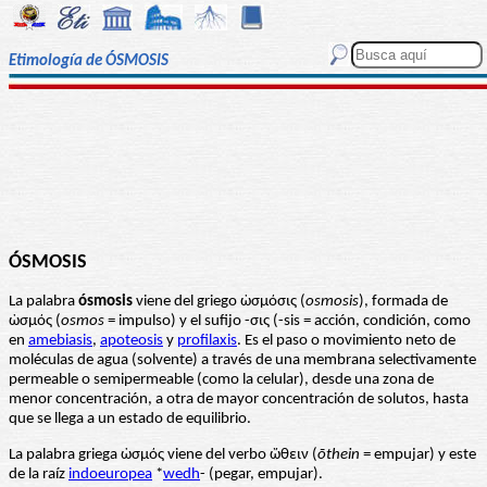
Etimología de ÓSMOSIS
ÓSMOSIS
La palabra
ósmosis
viene del griego ὠσμόσις (
osmosis
), formada de
ὠσμός (
osmos
= impulso) y el sufijo -σις (-sis = acción, condición, como
en
amebiasis
,
apoteosis
y
profilaxis
. Es el paso o movimiento neto de
moléculas de agua (solvente) a través de una membrana selectivamente
permeable o semipermeable (como la celular), desde una zona de
menor concentración, a otra de mayor concentración de solutos, hasta
que se llega a un estado de equilibrio.
La palabra griega ὠσμός viene del verbo ὤθειν (
ōthein
= empujar) y este
de la raíz
indoeuropea
*
wedh
- (pegar, empujar).