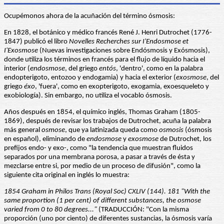
Ocupémonos ahora de la acuñación del término ósmosis:
En 1828, el botánico y médico francés René J. Henri Dutrochet (1776-
1847) publicó el libro
Novelles Recherches sur I'Endosmose et
I'Exosmose
(Nuevas investigaciones sobre Endósmosis y Exósmosis),
donde utiliza los términos en francés para el flujo de líquido hacia el
interior (
endosmose
, del griego
entós
, 'dentro', como en la palabra
endopterigoto, entozoo y endogamia) y hacia el exterior (
exosmose
, del
griego
éxo
, 'fuera', como en exopterigoto, exogamia, exoesqueleto y
exobiología). Sin embargo, no utiliza el vocablo ósmosis.
Años después en 1854, el químico inglés, Thomas Graham (1805-
1869), después de revisar los trabajos de Dutrochet, acuña la palabra
más general
osmose
, que ya latinizada queda como
osmosis
(ósmosis
en español), eliminando de
endosmose
y
exosmose
de Dutrochet, los
prefijos endo- y exo-, como "la tendencia que muestran fluidos
separados por una membrana porosa, a pasar a través de ésta y
mezclarse entre si, por medio de un proceso de difusión", como la
siguiente cita original en inglés lo muestra:
1854 Graham in Philos Trans (Royal Soc) CXLIV (144). 181 "With the
same proportion (1 per cent) of different substances, the osmose
varied from 0 to 80 degrees..."
(TRADUCCIÓN: "Con la misma
proporción (uno por ciento) de diferentes sustancias, la ósmosis varía