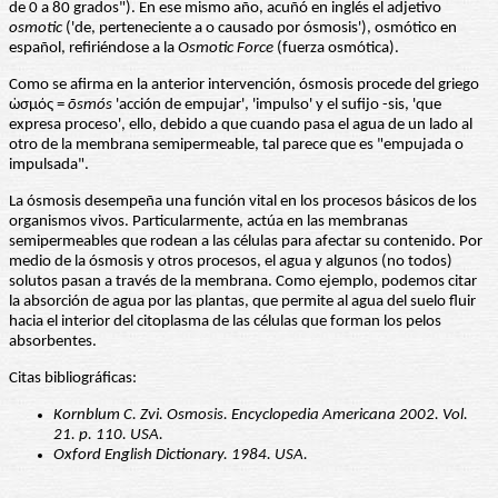
de 0 a 80 grados"). En ese mismo año, acuñó en inglés el adjetivo
osmotic
('de, perteneciente a o causado por ósmosis'), osmótico en
español, refiriéndose a la
Osmotic Force
(fuerza osmótica).
Como se afirma en la anterior intervención, ósmosis procede del griego
ὠσμός =
ōsmós
'acción de empujar', 'impulso' y el sufijo -sis, 'que
expresa proceso', ello, debido a que cuando pasa el agua de un lado al
otro de la membrana semipermeable, tal parece que es "empujada o
impulsada".
La ósmosis desempeña una función vital en los procesos básicos de los
organismos vivos. Particularmente, actúa en las membranas
semipermeables que rodean a las células para afectar su contenido. Por
medio de la ósmosis y otros procesos, el agua y algunos (no todos)
solutos pasan a través de la membrana. Como ejemplo, podemos citar
la absorción de agua por las plantas, que permite al agua del suelo fluir
hacia el interior del citoplasma de las células que forman los pelos
absorbentes.
Citas bibliográficas:
Kornblum C. Zvi. Osmosis. Encyclopedia Americana 2002. Vol.
21. p. 110. USA.
Oxford English Dictionary. 1984. USA.