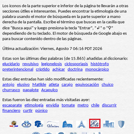
Los iconos de la parte superior e inferior de la página te llevarán a otras
secciones útiles e interesantes. Puedes encontrar la etimología de una
palabra usando el motor de búsqueda en la parte superior a mano
derecha de la pantalla. Escribe el término que buscas en la casilla que
dice “Busca aquí” y luego presiona la tecla "Entrar", "↲" o "⚲"
dependiendo de tu teclado. El motor de búsqueda de Google abajo es
para buscar contenido dentro de las páginas.
Última actualización: Viernes, Agosto 7 06:16 PDT 2026
Estas son las últimas diez palabras (de 15.865) añadidas al diccionario:
elucidario
revulsivo
legionelosis
ciclosporiasis
histótrofo
preterintencional
críptido
achicar
doctrina
monocárpico
Estas diez entradas han sido modificadas recientemente:
antojo
elusivo
Matilde
atleta
carajo
equivocación
chuico
churrasco
papalote
Acapulco
Estas fueron las diez entradas más visitadas ayer:
escaparate
etimología
envidia
tomate
metro
chile
discurrir
financiero
curtir
púnico