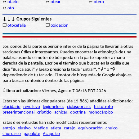
➳
otario
➳
otear
➳
otero
➳
oto
↓↓↓ Grupos Siguientes
❒
otocefalia
❒
oxidación
Los iconos de la parte superior e inferior de la página te llevarán a otras
secciones útiles e interesantes. Puedes encontrar la etimología de una
palabra usando el motor de búsqueda en la parte superior a mano
derecha de la pantalla. Escribe el término que buscas en la casilla que
dice “Busca aquí” y luego presiona la tecla "Entrar", "↲" o "⚲"
dependiendo de tu teclado. El motor de búsqueda de Google abajo es
para buscar contenido dentro de las páginas.
Última actualización: Viernes, Agosto 7 06:16 PDT 2026
Estas son las últimas diez palabras (de 15.865) añadidas al diccionario:
elucidario
revulsivo
legionelosis
ciclosporiasis
histótrofo
preterintencional
críptido
achicar
doctrina
monocárpico
Estas diez entradas han sido modificadas recientemente:
antojo
elusivo
Matilde
atleta
carajo
equivocación
chuico
churrasco
papalote
Acapulco