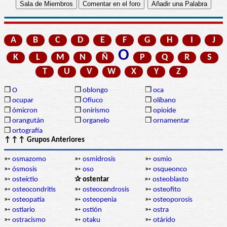
A
B
C
D
E
F
G
H
I
J
O
K
L
M
N
Ñ
P
Q
R
S
T
U
V
W
X
Y
Z
❒
O
❒
oblongo
❒
oca
❒
ocupar
❒
Ofiuco
❒
olíbano
❒
ómicron
❒
onirismo
❒
opioide
❒
orangután
❒
organelo
❒
ornamentar
❒
ortografía
↑↑↑ Grupos Anteriores
➳
osmazomo
➳
osmidrosis
➳
osmio
➳
ósmosis
➳
oso
➳
osqueonco
➳
osteíctio
✰ ostentar
➳
osteoblasto
➳
osteocondritis
➳
osteocondrosis
➳
osteofito
➳
osteopatía
➳
osteopenia
➳
osteoporosis
➳
ostiario
➳
ostión
➳
ostra
➳
ostracismo
➳
otaku
➳
otárido