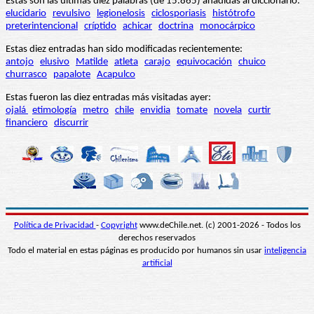
Estas son las últimas diez palabras (de 15.865) añadidas al diccionario:
elucidario
revulsivo
legionelosis
ciclosporiasis
histótrofo
preterintencional
críptido
achicar
doctrina
monocárpico
Estas diez entradas han sido modificadas recientemente:
antojo
elusivo
Matilde
atleta
carajo
equivocación
chuico
churrasco
papalote
Acapulco
Estas fueron las diez entradas más visitadas ayer:
ojalá
etimología
metro
chile
envidia
tomate
novela
curtir
financiero
discurrir
Política de Privacidad
-
Copyright
www.deChile.net. (c) 2001-2026 - Todos los
derechos reservados
Todo el material en estas páginas es producido por humanos sin usar
inteligencia
artificial