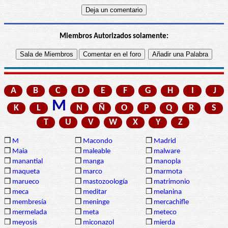
Miembros Autorizados solamente:
A
B
C
D
E
F
G
H
I
J
M
K
L
N
Ñ
O
P
Q
R
S
T
U
V
W
X
Y
Z
❒
M
❒
Macondo
❒
Madrid
❒
Maia
❒
maleable
❒
malware
❒
manantial
❒
manga
❒
manopla
❒
maqueta
❒
marco
❒
marmota
❒
marueco
❒
mastozoología
❒
matrimonio
❒
meca
❒
meditar
❒
melanina
❒
membresía
❒
meninge
❒
mercachifle
❒
mermelada
❒
meta
❒
meteco
❒
meyosis
❒
miconazol
❒
mierda