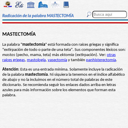
Radicación de la palabra MASTECTOMÍA
MASTECTOMÍA
La palabra "
mastectomía
" está formada con raíces griegas y significa
"extirpación de todo o parte de una teta". Sus componentes léxicos son:
mastos
(pecho, mama, teta) más
ektomia
(extirpación). Ver:
otras
raíces griegas
,
mastología
,
vasectomía
y también
panhisterectomía
.
Atención
: Esta es una entrada mínima. Solamente incluye la radicación
de la palabra
mastectomía
. Ni siquiera la tenemos en el índice alfabético
de abajo y no la incluimos en el número total de palabras de este
diccionario. Se recomienda seguir los enlaces dados arriba en letras
azules para más información sobre los elementos que forman esta
palabra.