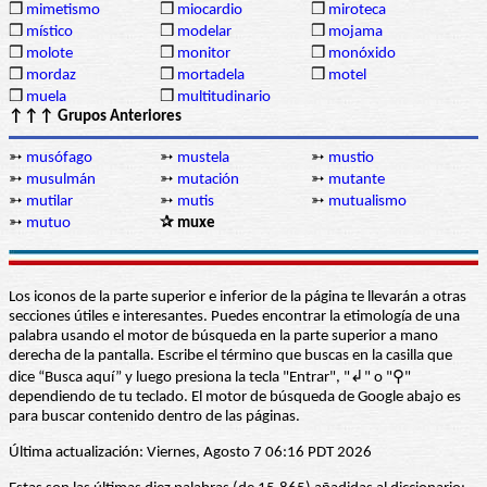
❒
mimetismo
❒
miocardio
❒
miroteca
❒
místico
❒
modelar
❒
mojama
❒
molote
❒
monitor
❒
monóxido
❒
mordaz
❒
mortadela
❒
motel
❒
muela
❒
multitudinario
↑↑↑ Grupos Anteriores
➳
musófago
➳
mustela
➳
mustio
➳
musulmán
➳
mutación
➳
mutante
➳
mutilar
➳
mutis
➳
mutualismo
➳
mutuo
✰ muxe
Los iconos de la parte superior e inferior de la página te llevarán a otras
secciones útiles e interesantes. Puedes encontrar la etimología de una
palabra usando el motor de búsqueda en la parte superior a mano
derecha de la pantalla. Escribe el término que buscas en la casilla que
dice “Busca aquí” y luego presiona la tecla "Entrar", "↲" o "⚲"
dependiendo de tu teclado. El motor de búsqueda de Google abajo es
para buscar contenido dentro de las páginas.
Última actualización: Viernes, Agosto 7 06:16 PDT 2026