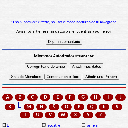
Si no puedes leer el texto, no uses el modo nocturno de tu navegador.
Avísanos si tienes más datos o si encuentras algún error.
Miembros Autorizados
solamente:
A
B
C
D
E
F
G
H
I
J
L
K
M
N
Ñ
O
P
Q
R
S
T
U
V
W
X
Y
Z
❒
L
❒
lacustre
❒
lamelar