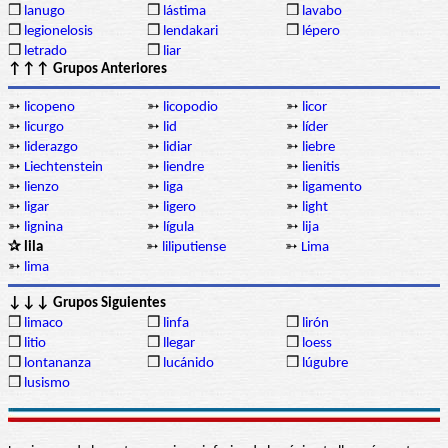
❒
lanugo
❒
lástima
❒
lavabo
❒
legionelosis
❒
lendakari
❒
lépero
❒
letrado
❒
liar
↑↑↑ Grupos Anteriores
➳
licopeno
➳
licopodio
➳
licor
➳
licurgo
➳
lid
➳
líder
➳
liderazgo
➳
lidiar
➳
liebre
➳
Liechtenstein
➳
liendre
➳
lienitis
➳
lienzo
➳
liga
➳
ligamento
➳
ligar
➳
ligero
➳
light
➳
lignina
➳
lígula
➳
lija
✰ lila
➳
liliputiense
➳
Lima
➳
lima
↓↓↓ Grupos Siguientes
❒
limaco
❒
linfa
❒
lirón
❒
litio
❒
llegar
❒
loess
❒
lontananza
❒
lucánido
❒
lúgubre
❒
lusismo