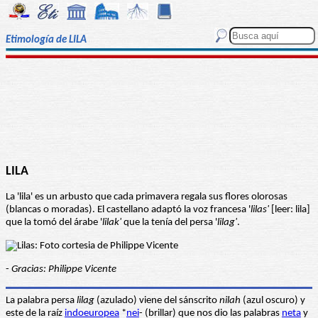
Etimología de LILA
LILA
La 'lila' es un arbusto que cada primavera regala sus flores olorosas
(blancas o moradas). El castellano adaptó la voz francesa '
lilas'
[leer: lila]
que la tomó del árabe '
lilak'
que la tenía del persa '
lilag'
.
-
Gracias: Philippe Vicente
La palabra persa
lilag
(azulado) viene del sánscrito
nilah
(azul oscuro) y
este de la raíz
indoeuropea
*
nei
- (brillar) que nos dio las palabras
neta
y