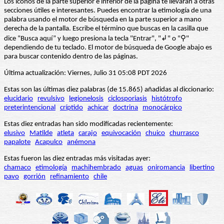
Los iconos de la parte superior e inferior de la página te llevarán a otras
secciones útiles e interesantes. Puedes encontrar la etimología de una
palabra usando el motor de búsqueda en la parte superior a mano
derecha de la pantalla. Escribe el término que buscas en la casilla que
dice “Busca aquí” y luego presiona la tecla "Entrar", "↲" o "⚲"
dependiendo de tu teclado. El motor de búsqueda de Google abajo es
para buscar contenido dentro de las páginas.
Última actualización: Viernes, Julio 31 05:08 PDT 2026
Estas son las últimas diez palabras (de 15.865) añadidas al diccionario:
elucidario
revulsivo
legionelosis
ciclosporiasis
histótrofo
preterintencional
críptido
achicar
doctrina
monocárpico
Estas diez entradas han sido modificadas recientemente:
elusivo
Matilde
atleta
carajo
equivocación
chuico
churrasco
papalote
Acapulco
anémona
Estas fueron las diez entradas más visitadas ayer:
chamaco
etimología
machihembrado
aguas
oniromancia
libertino
pavo
gorrión
refinamiento
chile