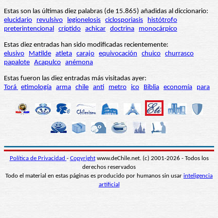
Estas son las últimas diez palabras (de 15.865) añadidas al diccionario:
elucidario
revulsivo
legionelosis
ciclosporiasis
histótrofo
preterintencional
críptido
achicar
doctrina
monocárpico
Estas diez entradas han sido modificadas recientemente:
elusivo
Matilde
atleta
carajo
equivocación
chuico
churrasco
papalote
Acapulco
anémona
Estas fueron las diez entradas más visitadas ayer:
Torá
etimología
arma
chile
anti
metro
ico
Biblia
economía
para
Política de Privacidad
-
Copyright
www.deChile.net. (c) 2001-2026 - Todos los
derechos reservados
Todo el material en estas páginas es producido por humanos sin usar
inteligencia
artificial