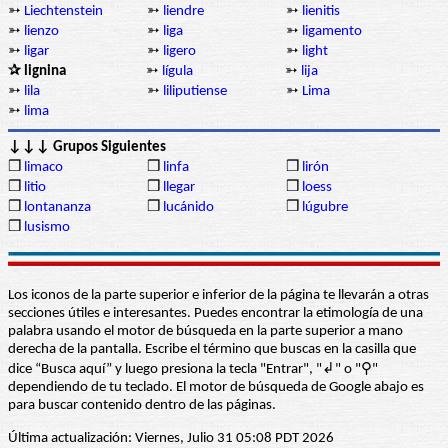
➳
Liechtenstein
➳
liendre
➳
lienitis
➳
lienzo
➳
liga
➳
ligamento
➳
ligar
➳
ligero
➳
light
✰ lignina
➳
lígula
➳
lija
➳
lila
➳
liliputiense
➳
Lima
➳
lima
↓↓↓ Grupos Siguientes
❒
limaco
❒
linfa
❒
lirón
❒
litio
❒
llegar
❒
loess
❒
lontananza
❒
lucánido
❒
lúgubre
❒
lusismo
Los iconos de la parte superior e inferior de la página te llevarán a otras
secciones útiles e interesantes. Puedes encontrar la etimología de una
palabra usando el motor de búsqueda en la parte superior a mano
derecha de la pantalla. Escribe el término que buscas en la casilla que
dice “Busca aquí” y luego presiona la tecla "Entrar", "↲" o "⚲"
dependiendo de tu teclado. El motor de búsqueda de Google abajo es
para buscar contenido dentro de las páginas.
Última actualización: Viernes, Julio 31 05:08 PDT 2026