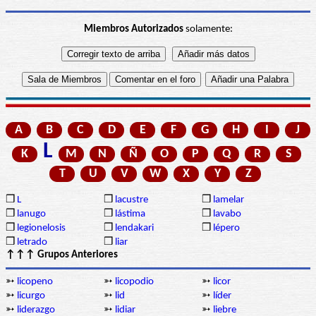
Miembros Autorizados
solamente:
A
B
C
D
E
F
G
H
I
J
L
K
M
N
Ñ
O
P
Q
R
S
T
U
V
W
X
Y
Z
❒
L
❒
lacustre
❒
lamelar
❒
lanugo
❒
lástima
❒
lavabo
❒
legionelosis
❒
lendakari
❒
lépero
❒
letrado
❒
liar
↑↑↑ Grupos Anteriores
➳
licopeno
➳
licopodio
➳
licor
➳
licurgo
➳
lid
➳
líder
➳
liderazgo
➳
lidiar
➳
liebre