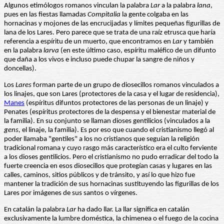
Algunos etimólogos romanos vinculan la palabra
Lar
a la palabra
lana
,
pues en las fiestas llamadas
Compitalia
la gente colgaba en las
hornacinas y mojones de las encrucijadas y límites pequeñas figurillas de
lana de los Lares. Pero parece que se trata de una raíz etrusca que haría
referencia a espíritu de un muerto, que encontramos en
Lar
y también
en la palabra
larva
(en este último caso, espíritu maléfico de un difunto
que daña a los vivos e incluso puede chupar la sangre de niños y
doncellas).
Los
Lares
forman parte de un grupo de diosecillos romanos vinculados a
los linajes, que son Lares (protectores de la casa y el lugar de residencia),
Manes
(espíritus difuntos protectores de las personas de un linaje) y
Penates (espíritus protectores de la despensa y el bienestar material de
la familia). En su conjunto se llaman dioses gentilicios (vinculados a la
gens,
el linaje, la familia). Es por eso que cuando el cristianismo llegó al
poder llamaba "gentiles" a los no cristianos que seguían la religión
tradicional romana y cuyo rasgo más característico era el culto ferviente
a los dioses gentilicios. Pero el cristianismo no pudo erradicar del todo la
fuerte creencia en esos diosecillos que protegían casas y lugares en las
calles, caminos, sitios públicos y de tránsito, y así lo que hizo fue
mantener la tradición de sus hornacinas sustituyendo las figurillas de los
Lares por imágenes de sus santos o vírgenes.
En catalán la palabra
Lar
ha dado llar. La llar significa en catalán
exclusivamente la lumbre doméstica, la chimenea o el fuego de la cocina