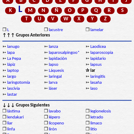
A
B
C
D
E
F
G
H
I
J
L
K
M
N
Ñ
O
P
Q
R
S
T
U
V
W
X
Y
Z
❒
L
❒
lacustre
❒
lamelar
↑↑↑ Grupos Anteriores
➳
lanugo
➳
lanza
➳
Laodicea
➳
lapa
➳
laparosalpingoo*
➳
laparoscopia
➳
La Pepa
➳
lapidación
➳
lapidario
➳
lápiz
➳
lapso
➳
lapsus
➳
laptop
➳
Láquesis
✰ lar
➳
largo
➳
laringal
➳
laringitis
➳
laringotomía
➳
larva
➳
lasaña
➳
lascivia
➳
láser
➳
laso
➳
lastar
↓↓↓ Grupos Siguientes
❒
lástima
❒
lavabo
❒
legionelosis
❒
lendakari
❒
lépero
❒
letrado
❒
liar
❒
licopeno
❒
limaco
❒
linfa
❒
lirón
❒
litio