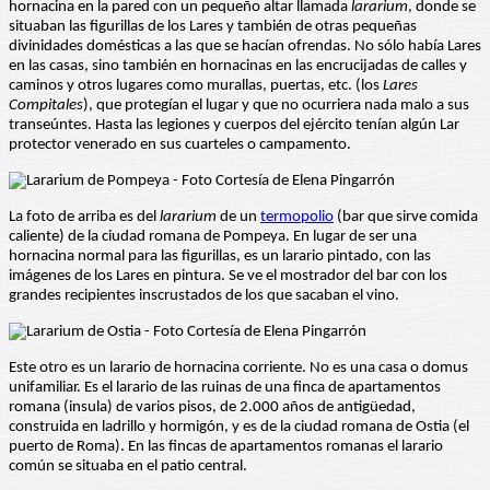
hornacina en la pared con un pequeño altar llamada
lararium
, donde se
situaban las figurillas de los Lares y también de otras pequeñas
divinidades domésticas a las que se hacían ofrendas. No sólo había Lares
en las casas, sino también en hornacinas en las encrucijadas de calles y
caminos y otros lugares como murallas, puertas, etc. (los
Lares
Compitales
), que protegían el lugar y que no ocurriera nada malo a sus
transeúntes. Hasta las legiones y cuerpos del ejército tenían algún Lar
protector venerado en sus cuarteles o campamento.
La foto de arriba es del
lararium
de un
termopolio
(bar que sirve comida
caliente) de la ciudad romana de Pompeya. En lugar de ser una
hornacina normal para las figurillas, es un larario pintado, con las
imágenes de los Lares en pintura. Se ve el mostrador del bar con los
grandes recipientes inscrustados de los que sacaban el vino.
Este otro es un larario de hornacina corriente. No es una casa o domus
unifamiliar. Es el larario de las ruinas de una finca de apartamentos
romana (insula) de varios pisos, de 2.000 años de antigüedad,
construida en ladrillo y hormigón, y es de la ciudad romana de Ostia (el
puerto de Roma). En las fincas de apartamentos romanas el larario
común se situaba en el patio central.