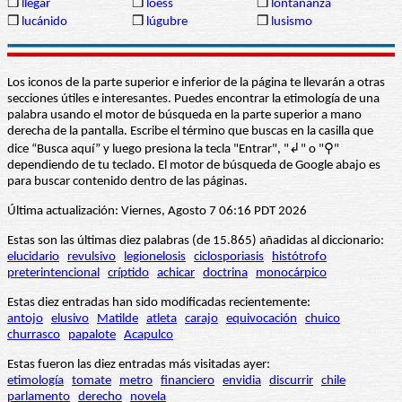
❒
llegar
❒
loess
❒
lontananza
❒
lucánido
❒
lúgubre
❒
lusismo
Los iconos de la parte superior e inferior de la página te llevarán a otras
secciones útiles e interesantes. Puedes encontrar la etimología de una
palabra usando el motor de búsqueda en la parte superior a mano
derecha de la pantalla. Escribe el término que buscas en la casilla que
dice “Busca aquí” y luego presiona la tecla "Entrar", "↲" o "⚲"
dependiendo de tu teclado. El motor de búsqueda de Google abajo es
para buscar contenido dentro de las páginas.
Última actualización: Viernes, Agosto 7 06:16 PDT 2026
Estas son las últimas diez palabras (de 15.865) añadidas al diccionario:
elucidario
revulsivo
legionelosis
ciclosporiasis
histótrofo
preterintencional
críptido
achicar
doctrina
monocárpico
Estas diez entradas han sido modificadas recientemente:
antojo
elusivo
Matilde
atleta
carajo
equivocación
chuico
churrasco
papalote
Acapulco
Estas fueron las diez entradas más visitadas ayer:
etimología
tomate
metro
financiero
envidia
discurrir
chile
parlamento
derecho
novela