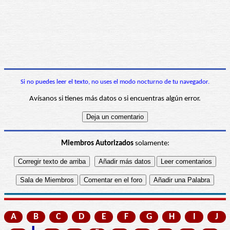
Si no puedes leer el texto, no uses el modo nocturno de tu navegador.
Avísanos si tienes más datos o si encuentras algún error.
Miembros Autorizados
solamente:
A
B
C
D
E
F
G
H
I
J