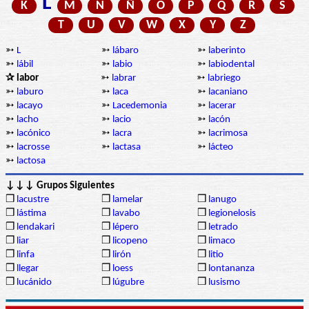
L
K
M
N
Ñ
O
P
Q
R
S
T
U
V
W
X
Y
Z
➳
L
➳
lábaro
➳
laberinto
➳
lábil
➳
labio
➳
labiodental
✰ labor
➳
labrar
➳
labriego
➳
laburo
➳
laca
➳
lacaniano
➳
lacayo
➳
Lacedemonia
➳
lacerar
➳
lacho
➳
lacio
➳
lacón
➳
lacónico
➳
lacra
➳
lacrimosa
➳
lacrosse
➳
lactasa
➳
lácteo
➳
lactosa
↓↓↓ Grupos Siguientes
❒
lacustre
❒
lamelar
❒
lanugo
❒
lástima
❒
lavabo
❒
legionelosis
❒
lendakari
❒
lépero
❒
letrado
❒
liar
❒
licopeno
❒
limaco
❒
linfa
❒
lirón
❒
litio
❒
llegar
❒
loess
❒
lontananza
❒
lucánido
❒
lúgubre
❒
lusismo