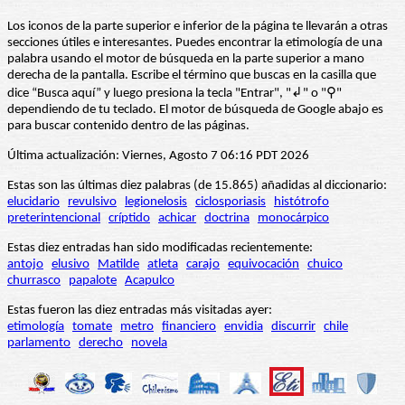
Los iconos de la parte superior e inferior de la página te llevarán a otras
secciones útiles e interesantes. Puedes encontrar la etimología de una
palabra usando el motor de búsqueda en la parte superior a mano
derecha de la pantalla. Escribe el término que buscas en la casilla que
dice “Busca aquí” y luego presiona la tecla "Entrar", "↲" o "⚲"
dependiendo de tu teclado. El motor de búsqueda de Google abajo es
para buscar contenido dentro de las páginas.
Última actualización: Viernes, Agosto 7 06:16 PDT 2026
Estas son las últimas diez palabras (de 15.865) añadidas al diccionario:
elucidario
revulsivo
legionelosis
ciclosporiasis
histótrofo
preterintencional
críptido
achicar
doctrina
monocárpico
Estas diez entradas han sido modificadas recientemente:
antojo
elusivo
Matilde
atleta
carajo
equivocación
chuico
churrasco
papalote
Acapulco
Estas fueron las diez entradas más visitadas ayer:
etimología
tomate
metro
financiero
envidia
discurrir
chile
parlamento
derecho
novela