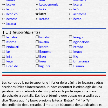
➳
lacayo
➳
Lacedemonia
➳
lacerar
➳
lacho
➳
lacio
➳
lacón
➳
lacónico
✰ lacra
➳
lacrimosa
➳
lacrosse
➳
lactasa
➳
lácteo
➳
lactosa
↓↓↓ Grupos Siguientes
❒
lacustre
❒
lamelar
❒
lanugo
❒
lástima
❒
lavabo
❒
legionelosis
❒
lendakari
❒
lépero
❒
letrado
❒
liar
❒
licopeno
❒
limaco
❒
linfa
❒
lirón
❒
litio
❒
llegar
❒
loess
❒
lontananza
❒
lucánido
❒
lúgubre
❒
lusismo
Los iconos de la parte superior e inferior de la página te llevarán a otras
secciones útiles e interesantes. Puedes encontrar la etimología de una
palabra usando el motor de búsqueda en la parte superior a mano
derecha de la pantalla. Escribe el término que buscas en la casilla que
dice “Busca aquí” y luego presiona la tecla "Entrar", "↲" o "⚲"
dependiendo de tu teclado. El motor de búsqueda de Google abajo es