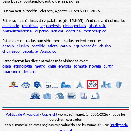
para buscar contenido dentro de las páginas.
Última actualización: Viernes, Agosto 7 06:16 PDT 2026
Estas son las últimas diez palabras (de 15.865) añadidas al diccionario:
elucidario
revulsivo
legionelosis
ciclosporiasis
histótrofo
preterintencional
críptido
achicar
doctrina
monocárpico
Estas diez entradas han sido modificadas recientemente:
antojo
elusivo
Matilde
atleta
carajo
equivocación
chuico
churrasco
papalote
Acapulco
Estas fueron las diez entradas más visitadas ayer:
ojalá
etimología
metro
chile
envidia
tomate
novela
curtir
financiero
discurrir
Política de Privacidad
-
Copyright
www.deChile.net. (c) 2001-2026 - Todos los
derechos reservados
Todo el material en estas páginas es producido por humanos sin usar
inteligencia
artificial