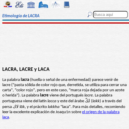
Etimología de LACRA
LACRA, LACRE y LACA
La palabra
lacra
(huella o señal de una enfermedad) parece venir de
lacre ("pasta sólida de color rojo que, derretida, se utiliza para cerrar una
carta", "color rojo", pero en este caso, "marca roja dejada por un azote
o herida"). La palabra
lacre
viene del portugués
lacre
. La palabra
portuguesa viene del latín
lacca
y este del árabe لكّ (
lakk
) a través del
persa لاك
l
āk
, y el prácrito
lakkha
"laca". Para más detalles, recomiendo
leer la excelente explicación de Joaqu1n sobre
el origen de la palabra
laca
.