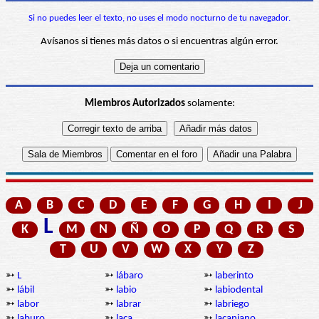
Si no puedes leer el texto, no uses el modo nocturno de tu navegador.
Avísanos si tienes más datos o si encuentras algún error.
Miembros Autorizados
solamente:
A
B
C
D
E
F
G
H
I
J
L
K
M
N
Ñ
O
P
Q
R
S
T
U
V
W
X
Y
Z
➳
L
➳
lábaro
➳
laberinto
➳
lábil
➳
labio
➳
labiodental
➳
labor
➳
labrar
➳
labriego
➳
laburo
➳
laca
➳
lacaniano