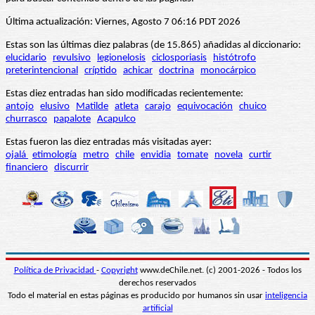
Última actualización: Viernes, Agosto 7 06:16 PDT 2026
Estas son las últimas diez palabras (de 15.865) añadidas al diccionario:
elucidario
revulsivo
legionelosis
ciclosporiasis
histótrofo
preterintencional
críptido
achicar
doctrina
monocárpico
Estas diez entradas han sido modificadas recientemente:
antojo
elusivo
Matilde
atleta
carajo
equivocación
chuico
churrasco
papalote
Acapulco
Estas fueron las diez entradas más visitadas ayer:
ojalá
etimología
metro
chile
envidia
tomate
novela
curtir
financiero
discurrir
Política de Privacidad
-
Copyright
www.deChile.net. (c) 2001-2026 - Todos los
derechos reservados
Todo el material en estas páginas es producido por humanos sin usar
inteligencia
artificial