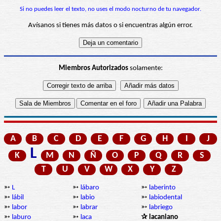
Si no puedes leer el texto, no uses el modo nocturno de tu navegador.
Avísanos si tienes más datos o si encuentras algún error.
Miembros Autorizados
solamente:
A
B
C
D
E
F
G
H
I
J
L
K
M
N
Ñ
O
P
Q
R
S
T
U
V
W
X
Y
Z
➳
L
➳
lábaro
➳
laberinto
➳
lábil
➳
labio
➳
labiodental
➳
labor
➳
labrar
➳
labriego
➳
laburo
➳
laca
✰ lacaniano