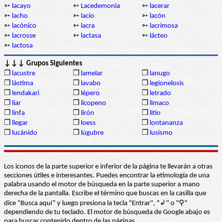
➳
lacayo
➳
Lacedemonia
➳
lacerar
➳
lacho
➳
lacio
➳
lacón
➳
lacónico
➳
lacra
➳
lacrimosa
➳
lacrosse
➳
lactasa
➳
lácteo
➳
lactosa
↓↓↓ Grupos Siguientes
❒
lacustre
❒
lamelar
❒
lanugo
❒
lástima
❒
lavabo
❒
legionelosis
❒
lendakari
❒
lépero
❒
letrado
❒
liar
❒
licopeno
❒
limaco
❒
linfa
❒
lirón
❒
litio
❒
llegar
❒
loess
❒
lontananza
❒
lucánido
❒
lúgubre
❒
lusismo
Los iconos de la parte superior e inferior de la página te llevarán a otras
secciones útiles e interesantes. Puedes encontrar la etimología de una
palabra usando el motor de búsqueda en la parte superior a mano
derecha de la pantalla. Escribe el término que buscas en la casilla que
dice “Busca aquí” y luego presiona la tecla "Entrar", "↲" o "⚲"
dependiendo de tu teclado. El motor de búsqueda de Google abajo es
para buscar contenido dentro de las páginas.