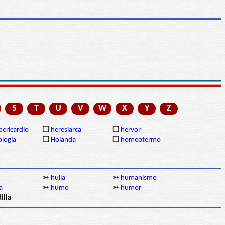
S
T
U
V
W
X
Y
Z
ericardio
❒
heresiarca
❒
hervor
ología
❒
Holanda
❒
homeotermo
➳
hulla
➳
humanismo
a
➳
humo
➳
humor
illa