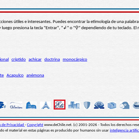
s secciones útiles e interesantes. Puedes encontrar la etimología de una pal
í” y luego presiona la tecla "Entrar", "↲" o "⚲" dependiendo de tu teclado.
ional
críptido
achicar
doctrina
monocárpico
te
Acapulco
anémona
ca de Privacidad
-
Copyright
www.deChile.net. (c) 2001-2026 - Todos los derechos res
do el material en estas páginas es producido por humanos sin usar
inteligencia artific