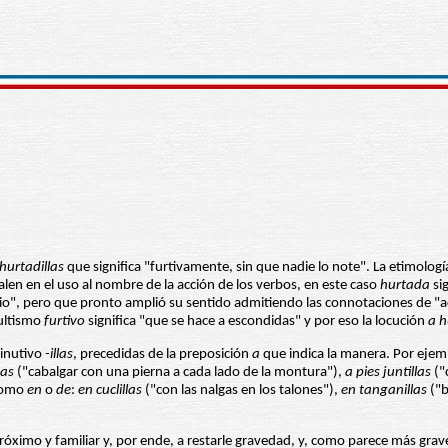
hurtadillas
que significa "furtivamente, sin que nadie lo note". La etimologí
len en el uso al nombre de la acción de los verbos, en este caso
hurtada
si
nio", pero que pronto amplió su sentido admitiendo las connotaciones de "
cultismo
furtivo
significa "que se hace a escondidas" y por eso la locución
a h
minutivo
-illas
, precedidas de la preposición
a
que indica la manera. Por ejem
las
("cabalgar con una pierna a cada lado de la montura"),
a pies juntillas
("
 como
en
o
de
:
en cuclillas
("con las nalgas en los talones"),
en tanganillas
("b
róximo y familiar y, por ende, a restarle gravedad, y, como parece más grav