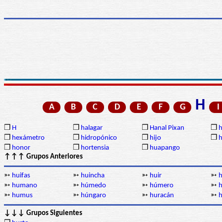
H
A
B
C
D
E
F
G
I
❒
H
❒
halagar
❒
Hanal Pixan
❒
h
❒
hexámetro
❒
hidropónico
❒
hijo
❒
h
❒
honor
❒
hortensia
❒
huapango
↑↑↑ Grupos Anteriores
➳
huifas
➳
huincha
➳
huir
➳
h
➳
humano
➳
húmedo
➳
húmero
➳
h
➳
humus
➳
húngaro
➳
huracán
➳
↓↓↓ Grupos Siguientes