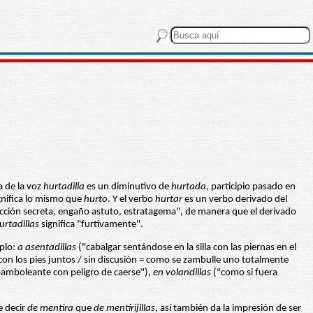
a de la voz
hurtadilla
es un diminutivo de
hurtada
, participio pasado en
gnifica lo mismo que
hurto
. Y el verbo
hurtar
es un verbo derivado del
acción secreta, engaño astuto, estratagema", de manera que el derivado
urtadillas
significa "furtivamente".
plo:
a asentadillas
("cabalgar sentándose en la silla con las piernas en el
con los pies juntos / sin discusión = como se zambulle uno totalmente
amboleante con peligro de caerse"),
en volandillas
("como si fuera
e decir
de mentira
que
de mentirijillas
, así también da la impresión de ser