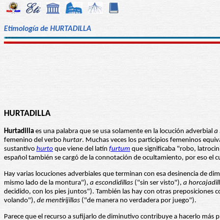
Etimología de HURTADILLA
HURTADILLA
Hurtadilla
es una palabra que se usa solamente en la locución adverbial
a 
femenino del verbo
hurtar
. Muchas veces los participios femeninos equiva
sustantivo
hurto
que viene del latín
furtum
que significaba "robo, latroci
español también se cargó de la connotación de ocultamiento, por eso el 
Hay varias locuciones adverbiales que terminan con esa desinencia de di
mismo lado de la montura"),
a escondidillas
("sin ser visto"),
a horcajadil
decidido, con los pies juntos"). También las hay con otras preposiciones
volando"),
de mentirijillas
("de manera no verdadera por juego").
Parece que el recurso a sufijarlo de diminutivo contribuye a hacerlo más p