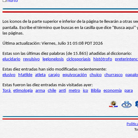
❒
hurto
Los iconos de la parte superior e inferior de la página te llevarán a otra
pantalla. Escribe el término que buscas en la casilla que dice “Busca aqu
las páginas.
Última actualización: Viernes, Julio 31 05:08 PDT 2026
Estas son las últimas diez palabras (de 15.865) añadidas al diccionario:
elucidario
revulsivo
legionelosis
ciclosporiasis
histótrofo
preterintenc
Estas diez entradas han sido modificadas recientemente:
elusivo
Matilde
atleta
carajo
equivocación
chuico
churrasco
papalo
Estas fueron las diez entradas más visitadas ayer:
Torá
etimología
arma
chile
anti
metro
ico
Biblia
economía
para
Políti
To