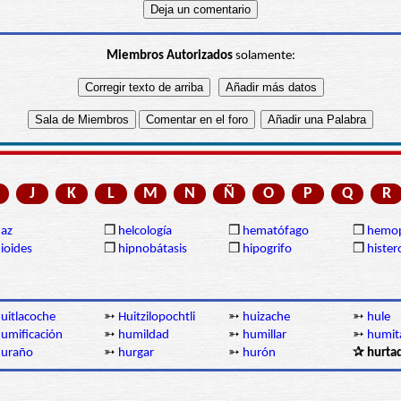
Miembros Autorizados
solamente:
J
K
L
M
N
Ñ
O
P
Q
R
az
❒
helcología
❒
hematófago
❒
hemop
ioides
❒
hipnobátasis
❒
hipogrifo
❒
hister
uitlacoche
➳
Huitzilopochtli
➳
huizache
➳
hule
umificación
➳
humildad
➳
humillar
➳
humit
huraño
➳
hurgar
➳
hurón
✰ hurtad