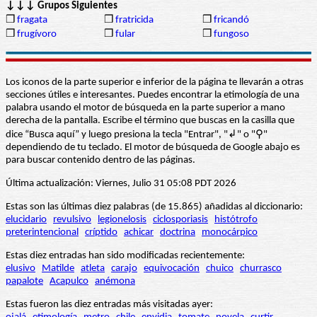
↓↓↓ Grupos Siguientes
❒
fragata
❒
fratricida
❒
fricandó
❒
frugívoro
❒
fular
❒
fungoso
Los iconos de la parte superior e inferior de la página te llevarán a otras
secciones útiles e interesantes. Puedes encontrar la etimología de una
palabra usando el motor de búsqueda en la parte superior a mano
derecha de la pantalla. Escribe el término que buscas en la casilla que
dice “Busca aquí” y luego presiona la tecla "Entrar", "↲" o "⚲"
dependiendo de tu teclado. El motor de búsqueda de Google abajo es
para buscar contenido dentro de las páginas.
Última actualización: Viernes, Julio 31 05:08 PDT 2026
Estas son las últimas diez palabras (de 15.865) añadidas al diccionario:
elucidario
revulsivo
legionelosis
ciclosporiasis
histótrofo
preterintencional
críptido
achicar
doctrina
monocárpico
Estas diez entradas han sido modificadas recientemente:
elusivo
Matilde
atleta
carajo
equivocación
chuico
churrasco
papalote
Acapulco
anémona
Estas fueron las diez entradas más visitadas ayer: