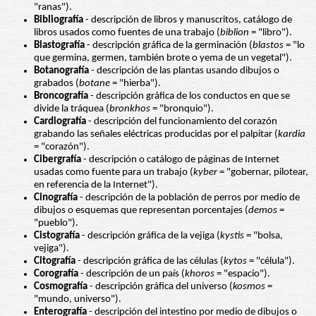
"ranas").
Bibliografía
- descripción de libros y manuscritos, catálogo de
libros usados como fuentes de una trabajo (
biblion
= "libro").
Blastografía
- descripción gráfica de la germinación (
blastos
= "lo
que germina, germen, también brote o yema de un vegetal").
Botanografía
- descripción de las plantas usando dibujos o
grabados (
botane
= "hierba").
Broncografía
- descripción gráfica de los conductos en que se
divide la tráquea (
bronkhos
= "bronquio").
Cardiografía
- descripción del funcionamiento del corazón
grabando las señales eléctricas producidas por el palpitar (
kardia
= "corazón").
Cibergrafía
- descripción o catálogo de páginas de Internet
usadas como fuente para un trabajo (
kyber
= "gobernar, pilotear,
en referencia de la Internet").
Cinografía
- descripción de la población de perros por medio de
dibujos o esquemas que representan porcentajes (
demos
=
"pueblo").
Cistografía
- descripción gráfica de la vejiga (
kystis
= "bolsa,
vejiga").
Citografía
- descripción gráfica de las células (
kytos
= "célula").
Corografía
- descripción de un país (
khoros
= "espacio").
Cosmografía
- descripción gráfica del universo (
kosmos
=
"mundo, universo").
Enterografía
- descripción del intestino por medio de dibujos o