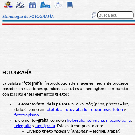
Etimología de FOTOGRAFÍA
FOTOGRAFÍA
La palabra "
fotografía
" (reproducción de imágenes mediante procesos
basados en reacciones químicas a la luz) es un neologismo compuesto
con los siguientes elementos griegos:
El elemento
foto
- de la palabra φῶς, φωτός (
phos
,
photos
= luz,
de luz), como en
fotofobia
,
fotograbado
,
fotosíntesis
,
fotón
y
fototropismo
.
El elemento -
grafía
, como en
holografía
,
serigrafía
,
mecanografía
,
telegrafía
y
taquigrafía
. Este está compuesto con:
El verbo griego γράφειν (
graphein
= escribir, grabar),