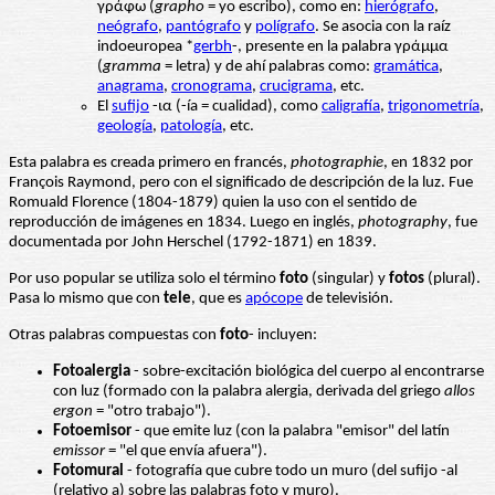
γράφω (
grapho
= yo escribo), como en:
hierógrafo
,
neógrafo
,
pantógrafo
y
polígrafo
. Se asocia con la raíz
indoeuropea *
gerbh
-, presente en la palabra γράμμα
(
gramma
= letra) y de ahí palabras como:
gramática
,
anagrama
,
cronograma
,
crucigrama
, etc.
El
sufijo
-ια (-ía = cualidad), como
caligrafía
,
trigonometría
,
geología
,
patología
, etc.
Esta palabra es creada primero en francés,
photographie
, en 1832 por
François Raymond, pero con el significado de descripción de la luz. Fue
Romuald Florence (1804-1879) quien la uso con el sentido de
reproducción de imágenes en 1834. Luego en inglés,
photography
, fue
documentada por John Herschel (1792-1871) en 1839.
Por uso popular se utiliza solo el término
foto
(singular) y
fotos
(plural).
Pasa lo mismo que con
tele
, que es
apócope
de televisión.
Otras palabras compuestas con
foto
- incluyen:
Fotoalergia
- sobre-excitación biológica del cuerpo al encontrarse
con luz (formado con la palabra alergia, derivada del griego
allos
ergon
= "otro trabajo").
Fotoemisor
- que emite luz (con la palabra "emisor" del latín
emissor
= "el que envía afuera").
Fotomural
- fotografía que cubre todo un muro (del sufijo -al
(relativo a) sobre las palabras foto y muro).