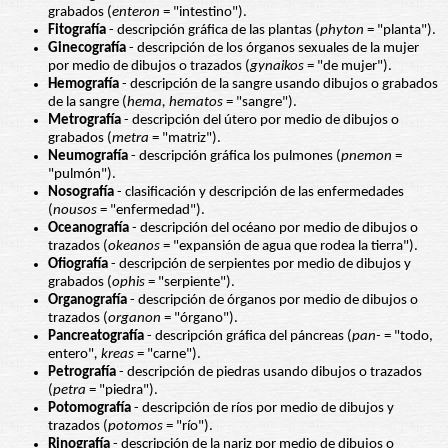
grabados (
enteron
= "intestino").
Fitografía
- descripción gráfica de las plantas (
phyton
= "planta").
Ginecografía
- descripción de los órganos sexuales de la mujer
por medio de dibujos o trazados (
gynaikos
= "de mujer").
Hemografía
- descripción de la sangre usando dibujos o grabados
de la sangre (
hema, hematos
= "sangre").
Metrografía
- descripción del útero por medio de dibujos o
grabados (
metra
= "matriz").
Neumografía
- descripción gráfica los pulmones (
pnemon
=
"pulmón").
Nosografía
- clasificación y descripción de las enfermedades
(
nousos
= "enfermedad").
Oceanografía
- descripción del océano por medio de dibujos o
trazados (
okeanos
= "expansión de agua que rodea la tierra").
Ofiografía
- descripción de serpientes por medio de dibujos y
grabados (
ophis
= "serpiente").
Organografía
- descripción de órganos por medio de dibujos o
trazados (
organon
= "órgano").
Pancreatografía
- descripción gráfica del páncreas (
pan-
= "todo,
entero"
, kreas
= "carne").
Petrografía
- descripción de piedras usando dibujos o trazados
(
petra
= "piedra").
Potomografía
- descripción de ríos por medio de dibujos y
trazados (
potomos
= "río").
Rinografía
- descripción de la nariz por medio de dibujos o