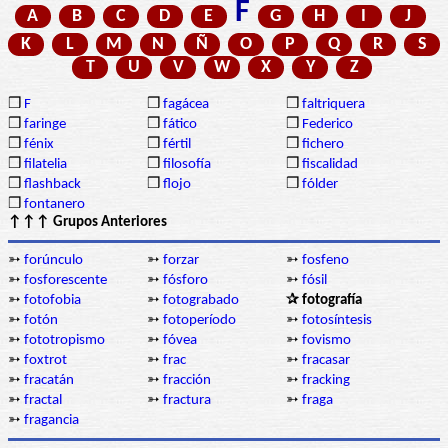
F
A
B
C
D
E
G
H
I
J
K
L
M
N
Ñ
O
P
Q
R
S
T
U
V
W
X
Y
Z
❒
F
❒
fagácea
❒
faltriquera
❒
faringe
❒
fático
❒
Federico
❒
fénix
❒
fértil
❒
fichero
❒
filatelia
❒
filosofía
❒
fiscalidad
❒
flashback
❒
flojo
❒
fólder
❒
fontanero
↑↑↑ Grupos Anteriores
➳
forúnculo
➳
forzar
➳
fosfeno
➳
fosforescente
➳
fósforo
➳
fósil
➳
fotofobia
➳
fotograbado
✰ fotografía
➳
fotón
➳
fotoperíodo
➳
fotosíntesis
➳
fototropismo
➳
fóvea
➳
fovismo
➳
foxtrot
➳
frac
➳
fracasar
➳
fracatán
➳
fracción
➳
fracking
➳
fractal
➳
fractura
➳
fraga
➳
fragancia