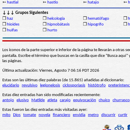
➳
hastial
➳
hastío
➳
hatajo
➳
h
↓↓↓ Grupos Siguientes
❒
haz
❒
helcología
❒
hematófago
❒
h
❒
hioides
❒
hipnobátasis
❒
hipogrifo
❒
h
❒
huifas
❒
hurto
Los iconos de la parte superior e inferior de la página te llevarán a otra
pantalla. Escribe el término que buscas en la casilla que dice “Busca aqu
las páginas.
Última actualización: Viernes, Agosto 7 06:16 PDT 2026
Estas son las últimas diez palabras (de 15.865) añadidas al diccionario:
elucidario
revulsivo
legionelosis
ciclosporiasis
histótrofo
preterintenc
Estas diez entradas han sido modificadas recientemente:
antojo
elusivo
Matilde
atleta
carajo
equivocación
chuico
churrasco
Estas fueron las diez entradas más visitadas ayer:
mito
Dios
tomate
novela
financiero
envidia
metro
discurrir
curtir