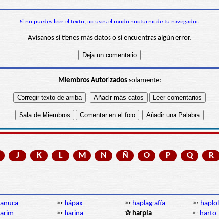
Si no puedes leer el texto, no uses el modo nocturno de tu navegador.
Avísanos si tienes más datos o si encuentras algún error.
Miembros Autorizados
solamente:
J
K
L
M
N
Ñ
O
P
Q
R
hanuca
➳
hápax
➳
haplagrafía
➳
haplol
arim
➳
harina
✰ harpía
➳
harto