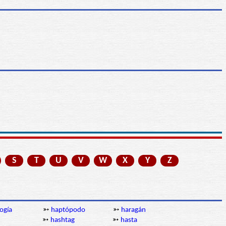
S
T
U
V
W
X
Y
Z
ogía
➳
haptópodo
➳
haragán
➳
hashtag
➳
hasta