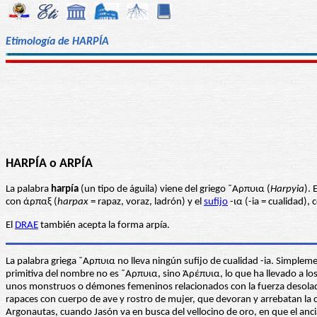
Etimología de HARPÍA
HARPÍA o ARPÍA
La palabra
harpía
(un tipo de águila) viene del griego ῞Αρπυια (
Harpyia
). 
con άρπαξ (
harpax
= rapaz, voraz, ladrón) y el
sufijo
-ια (-ia = cualidad),
El
DRAE
también acepta la forma arpía.
La palabra griega ῞Αρπυια no lleva ningún sufijo de cualidad -ia. Simpleme
primitiva del nombre no es ῞Αρπυια, sino Ἁρέπυια, lo que ha llevado a los
unos monstruos o démones femeninos relacionados con la fuerza desolado
rapaces con cuerpo de ave y rostro de mujer, que devoran y arrebatan la
Argonautas, cuando Jasón va en busca del vellocino de oro, en que el ancia