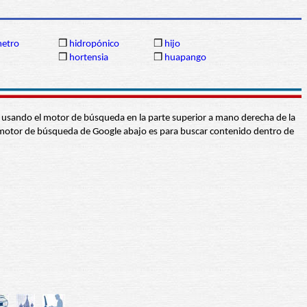
etro
❒
hidropónico
❒
hijo
❒
hortensia
❒
huapango
abra usando el motor de búsqueda en la parte superior a mano derecha de la
 El motor de búsqueda de Google abajo es para buscar contenido dentro de