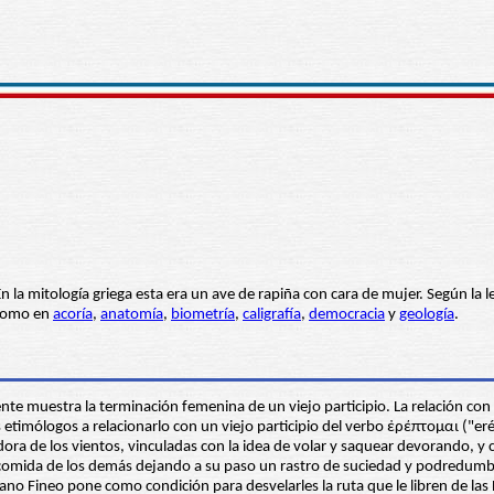
En la mitología griega esta era un ave de rapiña con cara de mujer. Según l
 como en
acoría
,
anatomía
,
biometría
,
caligrafía
,
democracia
y
geología
.
nte muestra la terminación femenina de un viejo participio. La relación con 
 etimólogos a relacionarlo con un viejo participio del verbo ἐρέπτομαι ("er
ra de los vientos, vinculadas con la idea de volar y saquear devorando, 
 comida de los demás dejando a su paso un rastro de suciedad y podredumbr
no Fineo pone como condición para desvelarles la ruta que le libren de las 