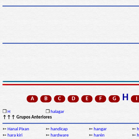
H
A
B
C
D
E
F
G
I
❒
H
❒
halagar
↑↑↑ Grupos Anteriores
➳
Hanal Pixan
➳
handicap
➳
hangar
➳
➳
hara kiri
➳
hardware
➳
harén
➳
h