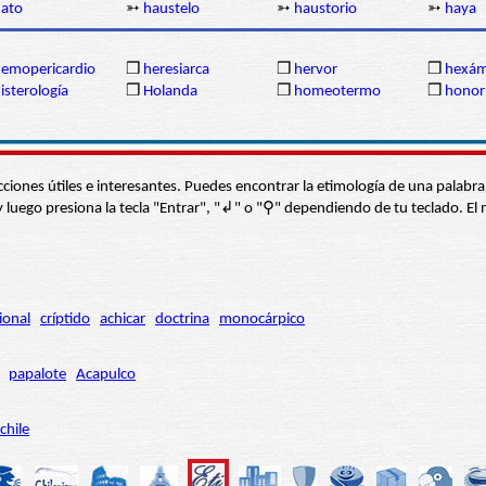
ato
➳
haustelo
➳
haustorio
➳
haya
emopericardio
❒
heresiarca
❒
hervor
❒
hexám
isterología
❒
Holanda
❒
homeotermo
❒
honor
s secciones útiles e interesantes. Puedes encontrar la etimología de una pal
í” y luego presiona la tecla "Entrar", "↲" o "⚲" dependiendo de tu teclado.
ional
críptido
achicar
doctrina
monocárpico
papalote
Acapulco
chile