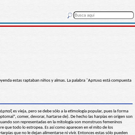
a leyenda estas raptaban niños y almas. La palabra ῞Αρπυια está compuesta
άρπαξ es vieja, pero se debe sólo a la etimología popular, pues la forma
éptomai", comer, devorar, hartarse de). De hecho las harpías en origen son
y cuando son representadas en la mitología son monstruos femeninos
e que todo lo estropea. Es así como aparecen en el mito de los
Harpías que no le dejan alimentarse ni vivir. Entonces estas sólo pueden