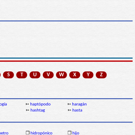
S
T
U
V
W
X
Y
Z
ogía
➳
haptópodo
➳
haragán
➳
hashtag
➳
hasta
etro
❒
hidropónico
❒
hijo