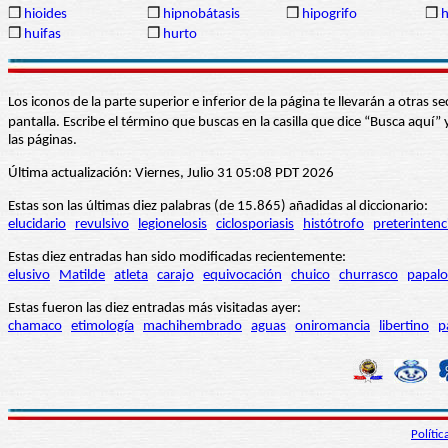
❒
hioides
❒
hipnobátasis
❒
hipogrifo
❒
h
❒
huifas
❒
hurto
Los iconos de la parte superior e inferior de la página te llevarán a otra
pantalla. Escribe el término que buscas en la casilla que dice “Busca aqu
las páginas.
Última actualización: Viernes, Julio 31 05:08 PDT 2026
Estas son las últimas diez palabras (de 15.865) añadidas al diccionario:
elucidario
revulsivo
legionelosis
ciclosporiasis
histótrofo
preterintenc
Estas diez entradas han sido modificadas recientemente:
elusivo
Matilde
atleta
carajo
equivocación
chuico
churrasco
papalo
Estas fueron las diez entradas más visitadas ayer:
chamaco
etimología
machihembrado
aguas
oniromancia
libertino
p
Políti