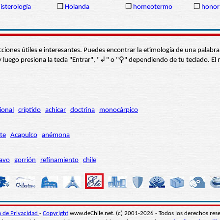
isterología
❒
Holanda
❒
homeotermo
❒
honor
s secciones útiles e interesantes. Puedes encontrar la etimología de una pal
í” y luego presiona la tecla "Entrar", "↲" o "⚲" dependiendo de tu teclado.
ional
críptido
achicar
doctrina
monocárpico
te
Acapulco
anémona
avo
gorrión
refinamiento
chile
ca de Privacidad
-
Copyright
www.deChile.net. (c) 2001-2026 - Todos los derechos res