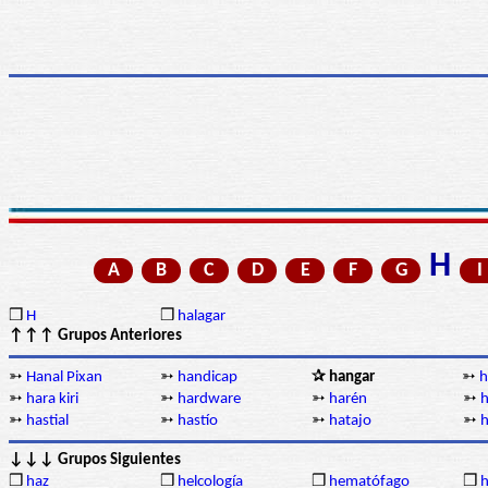
H
A
B
C
D
E
F
G
I
❒
H
❒
halagar
↑↑↑ Grupos Anteriores
➳
Hanal Pixan
➳
handicap
✰ hangar
➳
h
➳
hara kiri
➳
hardware
➳
harén
➳
h
➳
hastial
➳
hastío
➳
hatajo
➳
h
↓↓↓ Grupos Siguientes
❒
haz
❒
helcología
❒
hematófago
❒
h