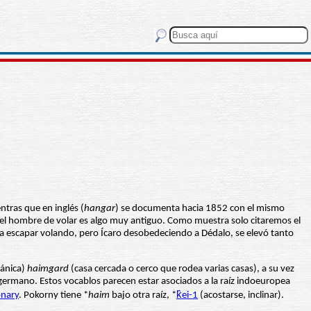
ntras que en inglés (
hangar
) se documenta hacia 1852 con el mismo
o del hombre de volar es algo muy antiguo. Como muestra solo citaremos el
para escapar volando, pero Ícaro desobedeciendo a Dédalo, se elevó tanto
mánica)
haimgard
(casa cercada o cerco que rodea varias casas), a su vez
 germano. Estos vocablos parecen estar asociados a la raíz indoeuropea
onary
. Pokorny tiene *
haim
bajo otra raíz, *
k̂ei-1
(acostarse, inclinar).