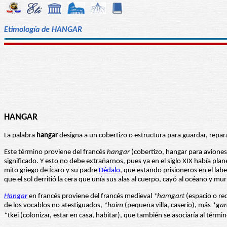
Etimología de HANGAR
HANGAR
La palabra
hangar
designa a un cobertizo o estructura para guardar, repar
Este término proviene del francés
hangar
(cobertizo, hangar para aviones
significado. Y esto no debe extrañarnos, pues ya en el siglo XIX había pl
mito griego de Ícaro y su padre
Dédalo
, que estando prisioneros en el lab
que el sol derritió la cera que unía sus alas al cuerpo, cayó al océano y mur
Hangar
en francés proviene del francés medieval
*hamgart
(espacio o re
de los vocablos no atestiguados,
*haim
(pequeña villa, caserío), más
*gar
*tkei (colonizar, estar en casa, habitar), que también se asociaría al térmi