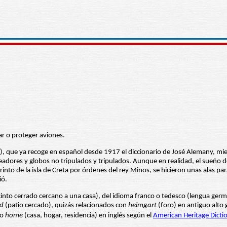
ar o proteger aviones.
), que ya recoge en español desde 1917 el diccionario de José Alemany, mie
aneadores y globos no tripulados y tripulados. Aunque en realidad, el sueñ
erinto de la isla de Creta por órdenes del rey Minos, se hicieron unas alas 
ió.
cinto cerrado cercano a una casa), del idioma franco o tedesco (lengua ger
d
(patio cercado), quizás relacionados con
heimgart
(foro) en antiguo alto
no
home
(casa, hogar, residencia) en inglés según el
American Heritage Dicti