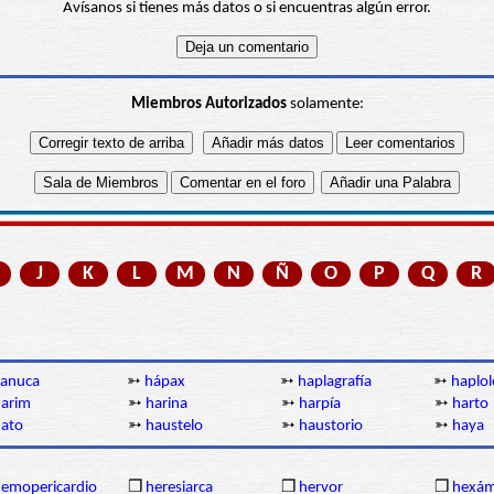
Avísanos si tienes más datos o si encuentras algún error.
Miembros Autorizados
solamente:
J
K
L
M
N
Ñ
O
P
Q
R
anuca
➳
hápax
➳
haplagrafía
➳
haplol
arim
➳
harina
➳
harpía
➳
harto
ato
➳
haustelo
➳
haustorio
➳
haya
emopericardio
❒
heresiarca
❒
hervor
❒
hexám