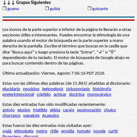
↓↓↓ Grupos Siguientes
❒
guano
❒
gubia
❒
guisante
Los iconos de la parte superior e inferior de la página te llevarán a otras
secciones útiles e interesantes. Puedes encontrar la etimología de una
palabra usando el motor de búsqueda en la parte superior a mano
derecha de la pantalla. Escribe el término que buscas en la casilla que
dice “Busca aquí” y luego presiona la tecla "Entrar", "↲" o "⚲"
dependiendo de tu teclado. El motor de búsqueda de Google abajo es
para buscar contenido dentro de las páginas.
Última actualización: Viernes, Agosto 7 06:16 PDT 2026
Estas son las últimas diez palabras (de 15.865) añadidas al diccionario:
elucidario
revulsivo
legionelosis
ciclosporiasis
histótrofo
preterintencional
críptido
achicar
doctrina
monocárpico
Estas diez entradas han sido modificadas recientemente:
antojo
elusivo
Matilde
atleta
carajo
equivocación
chuico
churrasco
papalote
Acapulco
Estas fueron las diez entradas más visitadas ayer:
ojalá
etimología
metro
chile
envidia
tomate
novela
curtir
financiero
discurrir