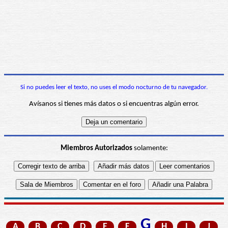
Si no puedes leer el texto, no uses el modo nocturno de tu navegador.
Avísanos si tienes más datos o si encuentras algún error.
Miembros Autorizados
solamente:
G
A
B
C
D
E
F
H
I
J