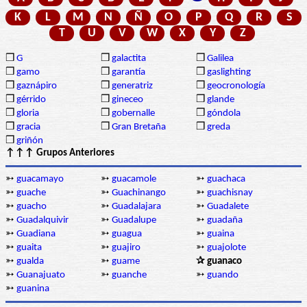
K
L
M
N
Ñ
O
P
Q
R
S
T
U
V
W
X
Y
Z
❒
G
❒
galactita
❒
Galilea
❒
gamo
❒
garantía
❒
gaslighting
❒
gaznápiro
❒
generatriz
❒
geocronología
❒
gérrido
❒
gineceo
❒
glande
❒
gloria
❒
gobernalle
❒
góndola
❒
gracia
❒
Gran Bretaña
❒
greda
❒
griñón
↑↑↑ Grupos Anteriores
➳
guacamayo
➳
guacamole
➳
guachaca
➳
guache
➳
Guachinango
➳
guachisnay
➳
guacho
➳
Guadalajara
➳
Guadalete
➳
Guadalquivir
➳
Guadalupe
➳
guadaña
➳
Guadiana
➳
guagua
➳
guaina
➳
guaita
➳
guajiro
➳
guajolote
➳
gualda
➳
guame
✰ guanaco
➳
Guanajuato
➳
guanche
➳
guando
➳
guanina