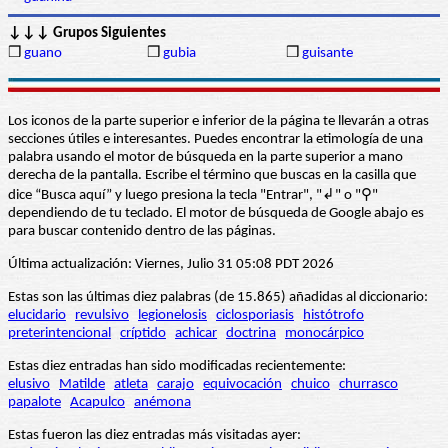
↓↓↓ Grupos Siguientes
❒
guano
❒
gubia
❒
guisante
Los iconos de la parte superior e inferior de la página te llevarán a otras
secciones útiles e interesantes. Puedes encontrar la etimología de una
palabra usando el motor de búsqueda en la parte superior a mano
derecha de la pantalla. Escribe el término que buscas en la casilla que
dice “Busca aquí” y luego presiona la tecla "Entrar", "↲" o "⚲"
dependiendo de tu teclado. El motor de búsqueda de Google abajo es
para buscar contenido dentro de las páginas.
Última actualización: Viernes, Julio 31 05:08 PDT 2026
Estas son las últimas diez palabras (de 15.865) añadidas al diccionario:
elucidario
revulsivo
legionelosis
ciclosporiasis
histótrofo
preterintencional
críptido
achicar
doctrina
monocárpico
Estas diez entradas han sido modificadas recientemente:
elusivo
Matilde
atleta
carajo
equivocación
chuico
churrasco
papalote
Acapulco
anémona
Estas fueron las diez entradas más visitadas ayer: