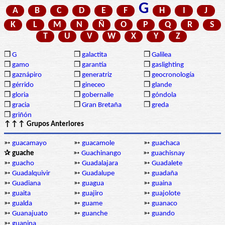
G
A
B
C
D
E
F
H
I
J
K
L
M
N
Ñ
O
P
Q
R
S
T
U
V
W
X
Y
Z
❒
G
❒
galactita
❒
Galilea
❒
gamo
❒
garantía
❒
gaslighting
❒
gaznápiro
❒
generatriz
❒
geocronología
❒
gérrido
❒
gineceo
❒
glande
❒
gloria
❒
gobernalle
❒
góndola
❒
gracia
❒
Gran Bretaña
❒
greda
❒
griñón
↑↑↑ Grupos Anteriores
➳
guacamayo
➳
guacamole
➳
guachaca
✰ guache
➳
Guachinango
➳
guachisnay
➳
guacho
➳
Guadalajara
➳
Guadalete
➳
Guadalquivir
➳
Guadalupe
➳
guadaña
➳
Guadiana
➳
guagua
➳
guaina
➳
guaita
➳
guajiro
➳
guajolote
➳
gualda
➳
guame
➳
guanaco
➳
Guanajuato
➳
guanche
➳
guando
➳
guanina