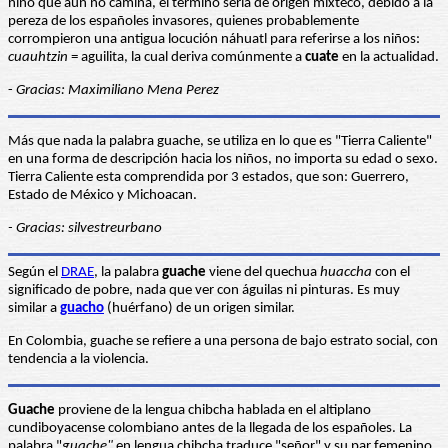
niño que aún no camina, el término sería de origen mixteco, debido a la
pereza de los españoles invasores, quienes probablemente
corrompieron una antigua locución náhuatl para referirse a los niños:
cuauhtzin
= aguilita, la cual deriva comúnmente a
cuate
en la actualidad.
-
Gracias: Maximiliano Mena Perez
Más que nada la palabra guache, se utiliza en lo que es "Tierra Caliente"
en una forma de descripción hacia los niños, no importa su edad o sexo.
Tierra Caliente esta comprendida por 3 estados, que son: Guerrero,
Estado de México y Michoacan.
- Gracias: silvestreurbano
Según el
DRAE
, la palabra
guache
viene del quechua
huaccha
con el
significado de pobre, nada que ver con águilas ni pinturas. Es muy
similar a
guacho
(huérfano) de un origen similar.
En Colombia, guache se refiere a una persona de bajo estrato social, con
tendencia a la violencia.
G
uache
proviene de la lengua chibcha hablada en el altiplano
cundiboyacense colombiano antes de la llegada de los españoles. La
palabra "
guache"
en lengua chibcha traduce "señor" y su par femenino