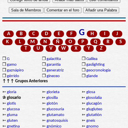
G
A
B
C
D
E
F
H
I
J
K
L
M
N
Ñ
O
P
Q
R
S
T
U
V
W
X
Y
Z
❒
G
❒
galactita
❒
Galilea
❒
gamo
❒
garantía
❒
gaslighting
❒
gaznápiro
❒
generatriz
❒
geocronología
❒
gérrido
❒
gineceo
❒
glande
↑↑↑ Grupos Anteriores
➳
gloria
➳
glorieta
➳
glosa
✰ glosario
➳
glosilla
➳
glosolalia
➳
glotis
➳
glotón
➳
glucagón
➳
glucosa
➳
glucosuria
➳
glugluteo
➳
gluma
➳
glutamato
➳
glutatión
➳
gluten
➳
gnatosquisis
➳
gneis
➳
gnetina
➳
gnómico
➳
gnomo