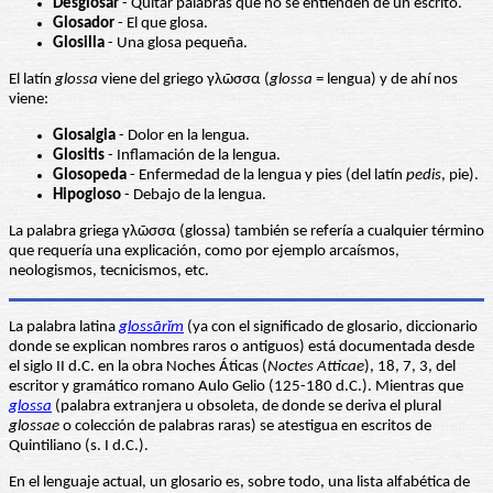
Desglosar
- Quitar palabras que no se entienden de un escrito.
Glosador
- El que glosa.
Glosilla
- Una glosa pequeña.
El latín
glossa
viene del griego γλῶσσα (
glossa
= lengua) y de ahí nos
viene:
Glosalgia
- Dolor en la lengua.
Glositis
- Inflamación de la lengua.
Glosopeda
- Enfermedad de la lengua y pies (del latín
pedis
, pie).
Hipogloso
- Debajo de la lengua.
La palabra griega γλῶσσα (glossa) también se refería a cualquier término
que requería una explicación, como por ejemplo arcaísmos,
neologismos, tecnicismos, etc.
La palabra latina
glossārĭm
(ya con el significado de glosario, diccionario
donde se explican nombres raros o antiguos) está documentada desde
el siglo II d.C. en la obra Noches Áticas (
Noctes Atticae
), 18, 7, 3, del
escritor y gramático romano Aulo Gelio (125-180 d.C.). Mientras que
glossa
(palabra extranjera u obsoleta, de donde se deriva el plural
glossae
o colección de palabras raras) se atestigua en escritos de
Quintiliano (s. I d.C.).
En el lenguaje actual, un glosario es, sobre todo, una lista alfabética de