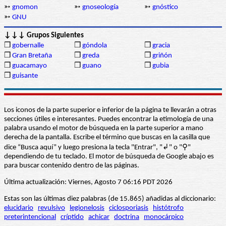
➳
gnomon
➳
gnoseología
➳
gnóstico
➳
GNU
↓↓↓ Grupos Siguientes
❒
gobernalle
❒
góndola
❒
gracia
❒
Gran Bretaña
❒
greda
❒
griñón
❒
guacamayo
❒
guano
❒
gubia
❒
guisante
Los iconos de la parte superior e inferior de la página te llevarán a otras
secciones útiles e interesantes. Puedes encontrar la etimología de una
palabra usando el motor de búsqueda en la parte superior a mano
derecha de la pantalla. Escribe el término que buscas en la casilla que
dice “Busca aquí” y luego presiona la tecla "Entrar", "↲" o "⚲"
dependiendo de tu teclado. El motor de búsqueda de Google abajo es
para buscar contenido dentro de las páginas.
Última actualización: Viernes, Agosto 7 06:16 PDT 2026
Estas son las últimas diez palabras (de 15.865) añadidas al diccionario:
elucidario
revulsivo
legionelosis
ciclosporiasis
histótrofo
preterintencional
críptido
achicar
doctrina
monocárpico