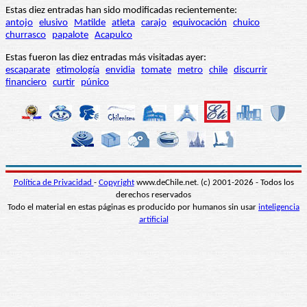
Estas diez entradas han sido modificadas recientemente:
antojo
elusivo
Matilde
atleta
carajo
equivocación
chuico
churrasco
papalote
Acapulco
Estas fueron las diez entradas más visitadas ayer:
escaparate
etimología
envidia
tomate
metro
chile
discurrir
financiero
curtir
púnico
Política de Privacidad
-
Copyright
www.deChile.net. (c) 2001-2026 - Todos los
derechos reservados
Todo el material en estas páginas es producido por humanos sin usar
inteligencia
artificial