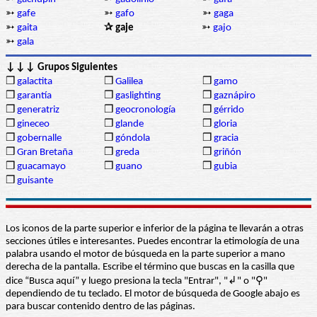
➳
gafe
➳
gafo
➳
gaga
➳
gaita
✰ gaje
➳
gajo
➳
gala
↓↓↓ Grupos Siguientes
❒
galactita
❒
Galilea
❒
gamo
❒
garantía
❒
gaslighting
❒
gaznápiro
❒
generatriz
❒
geocronología
❒
gérrido
❒
gineceo
❒
glande
❒
gloria
❒
gobernalle
❒
góndola
❒
gracia
❒
Gran Bretaña
❒
greda
❒
griñón
❒
guacamayo
❒
guano
❒
gubia
❒
guisante
Los iconos de la parte superior e inferior de la página te llevarán a otras
secciones útiles e interesantes. Puedes encontrar la etimología de una
palabra usando el motor de búsqueda en la parte superior a mano
derecha de la pantalla. Escribe el término que buscas en la casilla que
dice “Busca aquí” y luego presiona la tecla "Entrar", "↲" o "⚲"
dependiendo de tu teclado. El motor de búsqueda de Google abajo es
para buscar contenido dentro de las páginas.