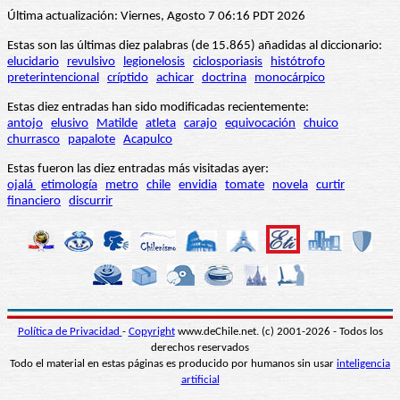
Última actualización: Viernes, Agosto 7 06:16 PDT 2026
Estas son las últimas diez palabras (de 15.865) añadidas al diccionario:
elucidario
revulsivo
legionelosis
ciclosporiasis
histótrofo
preterintencional
críptido
achicar
doctrina
monocárpico
Estas diez entradas han sido modificadas recientemente:
antojo
elusivo
Matilde
atleta
carajo
equivocación
chuico
churrasco
papalote
Acapulco
Estas fueron las diez entradas más visitadas ayer:
ojalá
etimología
metro
chile
envidia
tomate
novela
curtir
financiero
discurrir
Política de Privacidad
-
Copyright
www.deChile.net. (c) 2001-2026 - Todos los
derechos reservados
Todo el material en estas páginas es producido por humanos sin usar
inteligencia
artificial