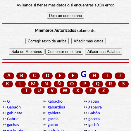
Avísanos si tienes más datos o si encuentras algún error.
Miembros Autorizados
solamente:
G
A
B
C
D
E
F
H
I
J
K
L
M
N
Ñ
O
P
Q
R
S
T
U
V
W
X
Y
Z
➳
G
➳
gabacho
➳
gabán
➳
Gabaón
➳
gabardina
➳
gabarra
➳
gabinete
➳
gablete
➳
Gabón
➳
Gabriel
➳
gacela
➳
gaceta
➳
gachas
➳
gacho
➳
gachó
➳
gachupín
➳
gadolinio
➳
gafa