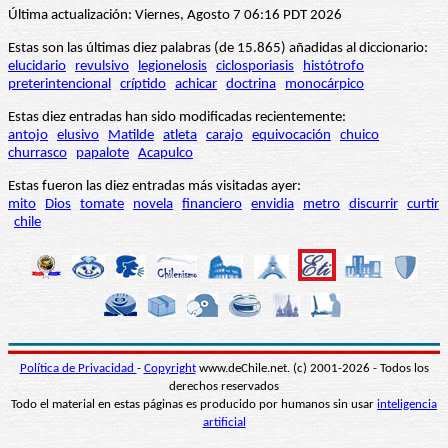
Última actualización: Viernes, Agosto 7 06:16 PDT 2026
Estas son las últimas diez palabras (de 15.865) añadidas al diccionario:
elucidario
revulsivo
legionelosis
ciclosporiasis
histótrofo
preterintencional
críptido
achicar
doctrina
monocárpico
Estas diez entradas han sido modificadas recientemente:
antojo
elusivo
Matilde
atleta
carajo
equivocación
chuico
churrasco
papalote
Acapulco
Estas fueron las diez entradas más visitadas ayer:
mito
Dios
tomate
novela
financiero
envidia
metro
discurrir
curtir
chile
Política de Privacidad
-
Copyright
www.deChile.net. (c) 2001-2026 - Todos los
derechos reservados
Todo el material en estas páginas es producido por humanos sin usar
inteligencia
artificial