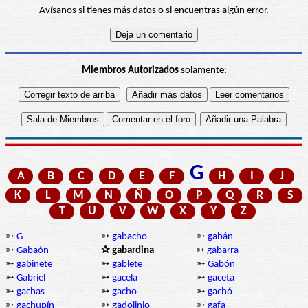
Avísanos si tienes más datos o si encuentras algún error.
Miembros Autorizados
solamente:
G
A
B
C
D
E
F
H
I
J
K
L
M
N
Ñ
O
P
Q
R
S
T
U
V
W
X
Y
Z
➳
G
➳
gabacho
➳
gabán
➳
Gabaón
✰ gabardina
➳
gabarra
➳
gabinete
➳
gablete
➳
Gabón
➳
Gabriel
➳
gacela
➳
gaceta
➳
gachas
➳
gacho
➳
gachó
➳
gachupín
➳
gadolinio
➳
gafa