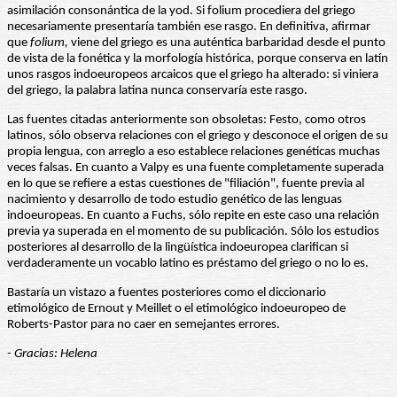
asimilación consonántica de la yod. Si folium procediera del griego
necesariamente presentaría también ese rasgo. En definitiva, afirmar
que
folium,
viene del griego es una auténtica barbaridad desde el punto
de vista de la fonética y la morfología histórica, porque conserva en latín
unos rasgos indoeuropeos arcaicos que el griego ha alterado: si viniera
del griego, la palabra latina nunca conservaría este rasgo.
Las fuentes citadas anteriormente son obsoletas: Festo, como otros
latinos, sólo observa relaciones con el griego y desconoce el origen de su
propia lengua, con arreglo a eso establece relaciones genéticas muchas
veces falsas. En cuanto a Valpy es una fuente completamente superada
en lo que se refiere a estas cuestiones de "filiación", fuente previa al
nacimiento y desarrollo de todo estudio genético de las lenguas
indoeuropeas. En cuanto a Fuchs, sólo repite en este caso una relación
previa ya superada en el momento de su publicación. Sólo los estudios
posteriores al desarrollo de la lingüística indoeuropea clarifican si
verdaderamente un vocablo latino es préstamo del griego o no lo es.
Bastaría un vistazo a fuentes posteriores como el diccionario
etimológico de Ernout y Meillet o el etimológico indoeuropeo de
Roberts-Pastor para no caer en semejantes errores.
- Gracias: Helena