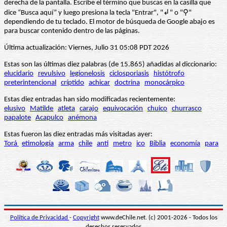
derecha de la pantalla. Escribe el término que buscas en la casilla que
dice “Busca aquí” y luego presiona la tecla "Entrar", "↲" o "⚲"
dependiendo de tu teclado. El motor de búsqueda de Google abajo es
para buscar contenido dentro de las páginas.
Última actualización: Viernes, Julio 31 05:08 PDT 2026
Estas son las últimas diez palabras (de 15.865) añadidas al diccionario:
elucidario
revulsivo
legionelosis
ciclosporiasis
histótrofo
preterintencional
críptido
achicar
doctrina
monocárpico
Estas diez entradas han sido modificadas recientemente:
elusivo
Matilde
atleta
carajo
equivocación
chuico
churrasco
papalote
Acapulco
anémona
Estas fueron las diez entradas más visitadas ayer:
Torá
etimología
arma
chile
anti
metro
ico
Biblia
economía
para
Política de Privacidad
-
Copyright
www.deChile.net. (c) 2001-2026 - Todos los
derechos reservados