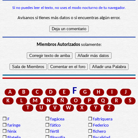
Si no puedes leer el texto, no uses el modo nocturno de tu navegador.
Avísanos si tienes más datos o si encuentras algún error.
Miembros Autorizados
solamente:
F
A
B
C
D
E
G
H
I
J
K
L
M
N
Ñ
O
P
Q
R
S
T
U
V
W
X
Y
Z
❒
F
❒
fagácea
❒
faltriquera
❒
faringe
❒
fático
❒
Federico
❒
fénix
❒
fértil
❒
fichero
❒
filatelia
❒
filosofía
❒
fiscalidad