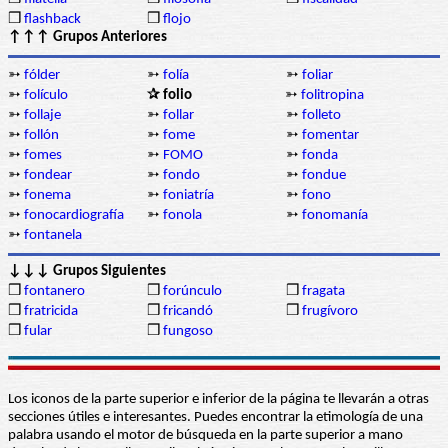
❒
flashback
❒
flojo
↑↑↑ Grupos Anteriores
➳
fólder
➳
folía
➳
foliar
➳
folículo
✰ folio
➳
folitropina
➳
follaje
➳
follar
➳
folleto
➳
follón
➳
fome
➳
fomentar
➳
fomes
➳
FOMO
➳
fonda
➳
fondear
➳
fondo
➳
fondue
➳
fonema
➳
foniatría
➳
fono
➳
fonocardiografía
➳
fonola
➳
fonomanía
➳
fontanela
↓↓↓ Grupos Siguientes
❒
fontanero
❒
forúnculo
❒
fragata
❒
fratricida
❒
fricandó
❒
frugívoro
❒
fular
❒
fungoso
Los iconos de la parte superior e inferior de la página te llevarán a otras
secciones útiles e interesantes. Puedes encontrar la etimología de una
palabra usando el motor de búsqueda en la parte superior a mano