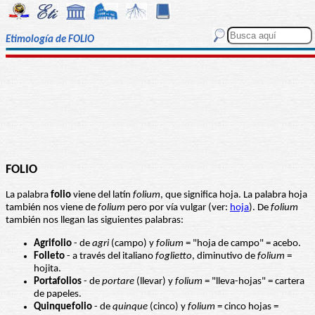
Etimología de FOLIO
FOLIO
La palabra
folio
viene del latín
folium
, que significa hoja. La palabra hoja
también nos viene de
folium
pero por vía vulgar (ver:
hoja
). De
folium
también nos llegan las siguientes palabras:
Agrifolio
- de
agri
(campo) y
folium
= "hoja de campo" = acebo.
Folleto
- a través del italiano
foglietto
, diminutivo de
folium
=
hojita.
Portafolios
- de
portare
(llevar) y
folium
= "lleva-hojas" = cartera
de papeles.
Quinquefolio
- de
quinque
(cinco) y
folium
= cinco hojas =