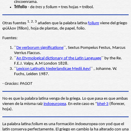
cincoenrama.
Trifolio
- de
tres
y
folium
= tres hojas = trébol.
1, 2, 3
Otras fuentes
añaden que la palabra latina
folium
viene del griego
φύλλον (fillon), hoja de plantas, de papel, folio.
Fuentes:
´´
De verborum significatione
´´, Sextus Pompeius Festus, Marcus
Verrius Flaccus.
´´
An Etymological dictionary of the Latin Language
´´ by the Re.
F.E.J. Valpy, A.M London 1828.
´´
Lexicon Latinatis Nederlandicae Medii Aevi
´´ , Johanne. W.
Fuchs, Leiden 1987.
- Gracias: PAGOT
No es que la palabra latina venga de la griega. Lo que pasa es que ambas
vienen de la misma raíz
indoeuropea
. En este caso es *
bhel-3
(florecer,
hoja).
La palabra latina
folium
es una formación indoeuropea con yod que el
latín conserva perfectamente. El griego en cambio la ha alterado con una