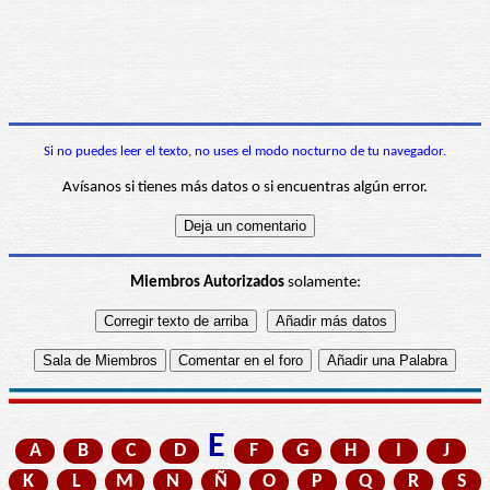
Si no puedes leer el texto, no uses el modo nocturno de tu navegador.
Avísanos si tienes más datos o si encuentras algún error.
Miembros Autorizados
solamente:
E
A
B
C
D
F
G
H
I
J
K
L
M
N
Ñ
O
P
Q
R
S