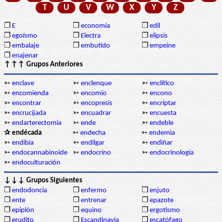
T
U
V
W
X
Y
Z
❒
E
❒
economía
❒
edil
❒
egoísmo
❒
Electra
❒
elipsis
❒
embalaje
❒
embutido
❒
empeine
❒
enajenar
↑↑↑ Grupos Anteriores
➳
enclave
➳
enclenque
➳
enclítico
➳
encomienda
➳
encomio
➳
encono
➳
encontrar
➳
encopresis
➳
encriptar
➳
encrucijada
➳
encuadrar
➳
encuesta
➳
endarterectomía
➳
ende
➳
endeble
✰ endécada
➳
endecha
➳
endemia
➳
endibia
➳
endilgar
➳
endiñar
➳
endocannabinoide
➳
endocrino
➳
endocrinología
➳
endoculturación
↓↓↓ Grupos Siguientes
❒
endodoncia
❒
enfermo
❒
enjuto
❒
ente
❒
entrenar
❒
epazote
❒
epiplón
❒
equino
❒
ergotismo
❒
erudito
❒
Escandinavia
❒
escatófago