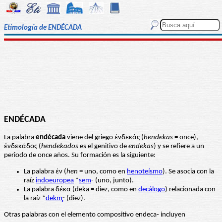
Etimología de ENDÉCADA
ENDÉCADA
La palabra
endécada
viene del griego ἑνδεκάς (
hendekas
= once),
ἑνδεκάδος (
hendekados
es el genitivo de
endekas
) y se refiere a un
periodo de once años. Su formación es la siguiente:
La palabra ἑν (
hen
= uno, como en
henoteísmo
). Se asocia con la
raíz
indoeuropea
*
sem
- (uno, junto).
La palabra δέκα (deka = diez, como en
decálogo
) relacionada con
la raíz *
dekm̥
-
(diez).
Otras palabras con el elemento compositivo endeca- incluyen