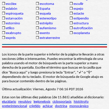
❒
escólex
❒
escotoma
❒
escullir
❒
eslabón
❒
España
❒
espejo
❒
espiroqueta
❒
esquela
❒
estacte
❒
estarvación
❒
estereotipo
❒
estipendio
❒
estornino
❒
estrépito
❒
estructura
❒
etílico
❒
eufemismo
❒
eutrofización
❒
exabrupto
❒
exento
❒
exoplaneta
❒
exprés
❒
extraterrestre
Los iconos de la parte superior e inferior de la página te llevarán a otras
secciones útiles e interesantes. Puedes encontrar la etimología de una
palabra usando el motor de búsqueda en la parte superior a mano
derecha de la pantalla. Escribe el término que buscas en la casilla que
dice “Busca aquí” y luego presiona la tecla "Entrar", "↲" o "⚲"
dependiendo de tu teclado. El motor de búsqueda de Google abajo es
para buscar contenido dentro de las páginas.
Última actualización: Viernes, Agosto 7 06:16 PDT 2026
Estas son las últimas diez palabras (de 15.865) añadidas al diccionario:
elucidario
revulsivo
legionelosis
ciclosporiasis
histótrofo
preterintencional
críptido
achicar
doctrina
monocárpico