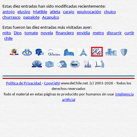
Estas diez entradas han sido modificadas recientemente:
antojo
elusivo
Matilde
atleta
carajo
equivocación
chuico
churrasco
papalote
Acapulco
Estas fueron las diez entradas más visitadas ayer:
mito
Dios
tomate
novela
financiero
envidia
metro
discurrir
curtir
chile
Política de Privacidad
-
Copyright
www.deChile.net. (c) 2001-2026 - Todos los
derechos reservados
Todo el material en estas páginas es producido por humanos sin usar
inteligencia
artificial