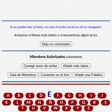
Si no puedes leer el texto, no uses el modo nocturno de tu navegador.
Avísanos si tienes más datos o si encuentras algún error.
Miembros Autorizados
solamente:
E
A
B
C
D
F
G
H
I
J
K
L
M
N
Ñ
O
P
Q
R
S
T
U
V
W
X
Y
Z