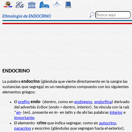
Etimología de ENDOCRINO
ENDOCRINO
La palabra
endocrino
(glándula que vierte directamente en la sangre las
sustancias que segrega) es un neologismo compuesto con los siguientes
elementos griegos:
El
prefijo
endo
- (dentro, como en
endógeno
,
endorfina
) derivado
del adverbio ἔνδον (
endo
= dentro, interior). Se vincula con la raíz
*
en
- (en), presente en
in
- en latín y de ahí las palabras
interior
e
importante
.
El elemento -
crino
que indica segregar, como en
autocrino
,
paracrino
y exocrino (glándulas que segregan hacia el exterior).