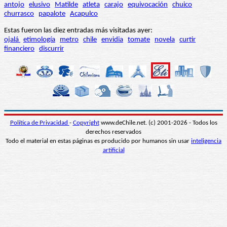
antojo
elusivo
Matilde
atleta
carajo
equivocación
chuico
churrasco
papalote
Acapulco
Estas fueron las diez entradas más visitadas ayer:
ojalá
etimología
metro
chile
envidia
tomate
novela
curtir
financiero
discurrir
Política de Privacidad
-
Copyright
www.deChile.net. (c) 2001-2026 - Todos los
derechos reservados
Todo el material en estas páginas es producido por humanos sin usar
inteligencia
artificial