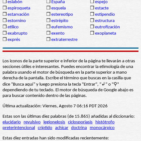
❒
eslabón
❒
España
❒
espejo
❒
espiroqueta
❒
esquela
❒
estacte
❒
estarvación
❒
estereotipo
❒
estipendio
❒
estornino
❒
estrépito
❒
estructura
❒
etílico
❒
eufemismo
❒
eutrofización
❒
exabrupto
❒
exento
❒
exoplaneta
❒
exprés
❒
extraterrestre
Los iconos de la parte superior e inferior de la página te llevarán a otras
secciones útiles e interesantes. Puedes encontrar la etimología de una
palabra usando el motor de búsqueda en la parte superior a mano
derecha de la pantalla. Escribe el término que buscas en la casilla que
dice “Busca aquí” y luego presiona la tecla "Entrar", "↲" o "⚲"
dependiendo de tu teclado. El motor de búsqueda de Google abajo es
para buscar contenido dentro de las páginas.
Última actualización: Viernes, Agosto 7 06:16 PDT 2026
Estas son las últimas diez palabras (de 15.865) añadidas al diccionario:
elucidario
revulsivo
legionelosis
ciclosporiasis
histótrofo
preterintencional
críptido
achicar
doctrina
monocárpico
Estas diez entradas han sido modificadas recientemente: