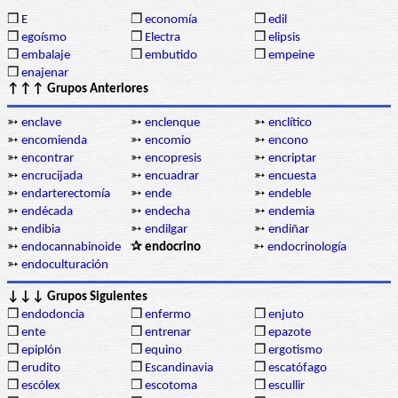
❒
E
❒
economía
❒
edil
❒
egoísmo
❒
Electra
❒
elipsis
❒
embalaje
❒
embutido
❒
empeine
❒
enajenar
↑↑↑ Grupos Anteriores
➳
enclave
➳
enclenque
➳
enclítico
➳
encomienda
➳
encomio
➳
encono
➳
encontrar
➳
encopresis
➳
encriptar
➳
encrucijada
➳
encuadrar
➳
encuesta
➳
endarterectomía
➳
ende
➳
endeble
➳
endécada
➳
endecha
➳
endemia
➳
endibia
➳
endilgar
➳
endiñar
➳
endocannabinoide
✰ endocrino
➳
endocrinología
➳
endoculturación
↓↓↓ Grupos Siguientes
❒
endodoncia
❒
enfermo
❒
enjuto
❒
ente
❒
entrenar
❒
epazote
❒
epiplón
❒
equino
❒
ergotismo
❒
erudito
❒
Escandinavia
❒
escatófago
❒
escólex
❒
escotoma
❒
escullir