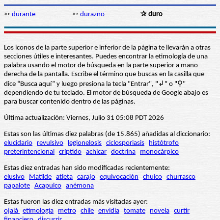
➳
durante
➳
durazno
✰ duro
Los iconos de la parte superior e inferior de la página te llevarán a otras
secciones útiles e interesantes. Puedes encontrar la etimología de una
palabra usando el motor de búsqueda en la parte superior a mano
derecha de la pantalla. Escribe el término que buscas en la casilla que
dice “Busca aquí” y luego presiona la tecla "Entrar", "↲" o "⚲"
dependiendo de tu teclado. El motor de búsqueda de Google abajo es
para buscar contenido dentro de las páginas.
Última actualización: Viernes, Julio 31 05:08 PDT 2026
Estas son las últimas diez palabras (de 15.865) añadidas al diccionario:
elucidario
revulsivo
legionelosis
ciclosporiasis
histótrofo
preterintencional
críptido
achicar
doctrina
monocárpico
Estas diez entradas han sido modificadas recientemente:
elusivo
Matilde
atleta
carajo
equivocación
chuico
churrasco
papalote
Acapulco
anémona
Estas fueron las diez entradas más visitadas ayer:
ojalá
etimología
metro
chile
envidia
tomate
novela
curtir
financiero
discurrir