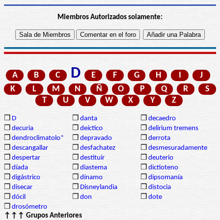
Miembros Autorizados solamente:
D
A
B
C
E
F
G
H
I
J
K
L
M
N
Ñ
O
P
Q
R
S
T
U
V
W
X
Y
Z
❒
D
❒
danta
❒
decaedro
❒
decuria
❒
deíctico
❒
delirium tremens
❒
dendroclimatolo*
❒
depravado
❒
derrota
❒
descangallar
❒
desfachatez
❒
desmesuradamente
❒
despertar
❒
destituir
❒
deuterio
❒
díada
❒
diastema
❒
dictioteno
❒
digástrico
❒
dínamo
❒
dipsomanía
❒
disecar
❒
Disneylandia
❒
distocia
❒
dócil
❒
don
❒
dote
❒
drosómetro
↑↑↑ Grupos Anteriores