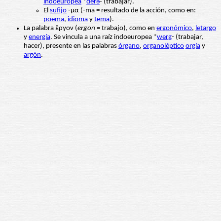
indoeuropea
*
derǝ
- (trabajar).
El
sufijo
-μα (-ma = resultado de la acción, como en:
poema
,
idioma
y
tema
).
La palabra ἒργον (
ergon
= trabajo), como en
ergonómico
,
letargo
y
energía
. Se vincula a una raíz indoeuropea *
werg
- (trabajar,
hacer), presente en las palabras
órgano
,
organoléptico
orgía
y
argón
.