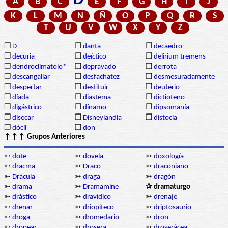
D
A
B
C
E
F
G
H
I
J
K
L
M
N
Ñ
O
P
Q
R
S
T
U
V
W
X
Y
Z
❒
D
❒
danta
❒
decaedro
❒
decuria
❒
deíctico
❒
delirium tremens
❒
dendroclimatolo*
❒
depravado
❒
derrota
❒
descangallar
❒
desfachatez
❒
desmesuradamente
❒
despertar
❒
destituir
❒
deuterio
❒
díada
❒
diastema
❒
dictioteno
❒
digástrico
❒
dínamo
❒
dipsomanía
❒
disecar
❒
Disneylandia
❒
distocia
❒
dócil
❒
don
↑↑↑ Grupos Anteriores
➳
dote
➳
dovela
➳
doxología
➳
dracma
➳
Draco
➳
draconiano
➳
Drácula
➳
draga
➳
dragón
➳
drama
➳
Dramamine
✰ dramaturgo
➳
drástico
➳
dravídico
➳
drenaje
➳
drenar
➳
driopiteco
➳
driptosaurio
➳
droga
➳
dromedario
➳
dron
➳
dropear
➳
drosera
➳
droserácea