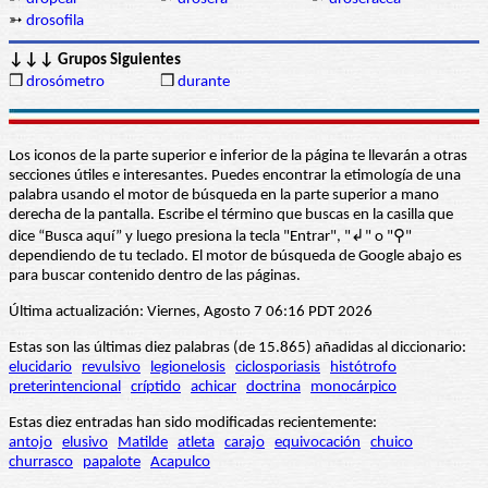
➳
drosofila
↓↓↓ Grupos Siguientes
❒
drosómetro
❒
durante
Los iconos de la parte superior e inferior de la página te llevarán a otras
secciones útiles e interesantes. Puedes encontrar la etimología de una
palabra usando el motor de búsqueda en la parte superior a mano
derecha de la pantalla. Escribe el término que buscas en la casilla que
dice “Busca aquí” y luego presiona la tecla "Entrar", "↲" o "⚲"
dependiendo de tu teclado. El motor de búsqueda de Google abajo es
para buscar contenido dentro de las páginas.
Última actualización: Viernes, Agosto 7 06:16 PDT 2026
Estas son las últimas diez palabras (de 15.865) añadidas al diccionario:
elucidario
revulsivo
legionelosis
ciclosporiasis
histótrofo
preterintencional
críptido
achicar
doctrina
monocárpico
Estas diez entradas han sido modificadas recientemente:
antojo
elusivo
Matilde
atleta
carajo
equivocación
chuico
churrasco
papalote
Acapulco