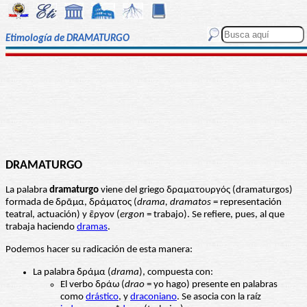
Etimología de DRAMATURGO
DRAMATURGO
La palabra
dramaturgo
viene del griego δραματουργός (dramaturgos)
formada de δρᾶμα, δράματος (
drama, dramatos
= representación
teatral, actuación) y ἒργον (
ergon
= trabajo). Se refiere, pues, al que
trabaja haciendo
dramas
.
Podemos hacer su radicación de esta manera:
La palabra δράμα (
drama
), compuesta con:
El verbo δράω (
drao
= yo hago) presente en palabras
como
drástico
, y
draconiano
. Se asocia con la raíz