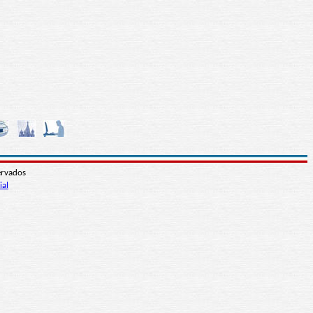
ervados
ial