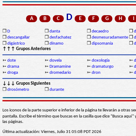
D
A
B
C
E
F
G
H
I
❒
D
❒
danta
❒
decaedro
❒
d
❒
descangallar
❒
desfachatez
❒
desmesuradamente
❒
d
❒
digástrico
❒
dínamo
❒
dipsomanía
❒
d
↑↑↑ Grupos Anteriores
➳
dote
➳
dovela
➳
doxología
➳
➳
drama
➳
Dramamine
➳
dramaturgo
➳
d
➳
droga
➳
dromedario
➳
dron
➳
d
↓↓↓ Grupos Siguientes
❒
drosómetro
❒
durante
Los iconos de la parte superior e inferior de la página te llevarán a otra
pantalla. Escribe el término que buscas en la casilla que dice “Busca aqu
las páginas.
Última actualización: Viernes, Julio 31 05:08 PDT 2026