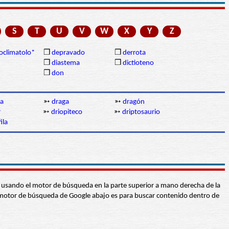
S
T
U
V
W
X
Y
Z
oclimatolo*
❒
depravado
❒
derrota
❒
diastema
❒
dictioteno
❒
don
la
➳
draga
➳
dragón
r
➳
driopiteco
➳
driptosaurio
ila
abra usando el motor de búsqueda en la parte superior a mano derecha de la
 El motor de búsqueda de Google abajo es para buscar contenido dentro de