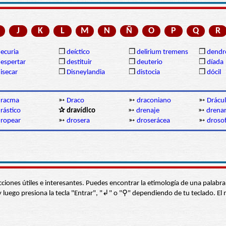
J
K
L
M
N
Ñ
O
P
Q
R
ecuria
❒
deíctico
❒
delirium tremens
❒
dendr
espertar
❒
destituir
❒
deuterio
❒
díada
isecar
❒
Disneylandia
❒
distocia
❒
dócil
dracma
➳
Draco
➳
draconiano
➳
Drácu
rástico
✰ dravídico
➳
drenaje
➳
drena
ropear
➳
drosera
➳
droserácea
➳
drosof
s secciones útiles e interesantes. Puedes encontrar la etimología de una pal
í” y luego presiona la tecla "Entrar", "↲" o "⚲" dependiendo de tu teclado.