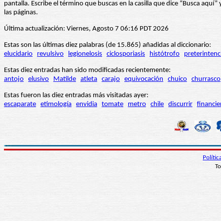
pantalla. Escribe el término que buscas en la casilla que dice “Busca aqu
las páginas.
Última actualización: Viernes, Agosto 7 06:16 PDT 2026
Estas son las últimas diez palabras (de 15.865) añadidas al diccionario:
elucidario
revulsivo
legionelosis
ciclosporiasis
histótrofo
preterintenc
Estas diez entradas han sido modificadas recientemente:
antojo
elusivo
Matilde
atleta
carajo
equivocación
chuico
churrasco
Estas fueron las diez entradas más visitadas ayer:
escaparate
etimología
envidia
tomate
metro
chile
discurrir
financie
Políti
To