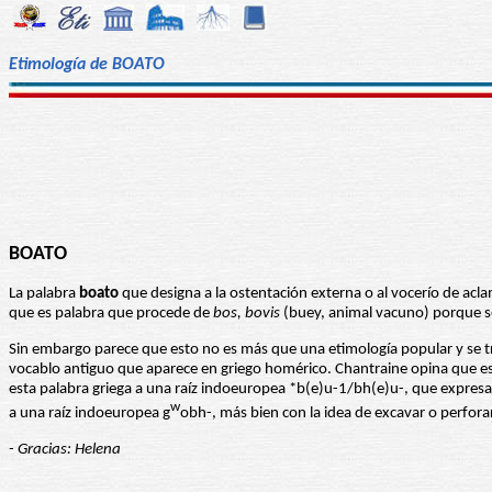
Etimología de BOATO
BOATO
La palabra
boato
que designa a la ostentación externa o al vocerío de acla
que es palabra que procede de
bos, bovis
(buey, animal vacuno) porque se 
Sin embargo parece que esto no es más que una etimología popular y se tra
vocablo antiguo que aparece en griego homérico. Chantraine opina que est
esta palabra griega a una raíz indoeuropea *b(e)u-1/bh(e)u-, que expresar
w
a una raíz indoeuropea g
obh-, más bien con la idea de excavar o perforar
- Gracias: Helena