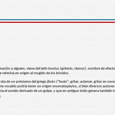
mación a alguien, viene del latín
boatus
(griterío, clamor), nombre de efect
referiría en origen al mugido de los bóvidos.
ta de un préstamo del griego βοᾶν ("boán", gritar, aclamar, gritar en socorr
e vocablo podría tener un origen onomatopéyico, si bien diversos autores l
ía el sonido derivado de un golpe, y que en antiguo indio genera también t
.