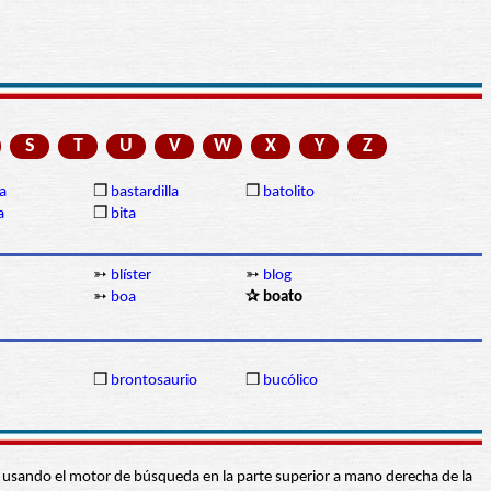
S
T
U
V
W
X
Y
Z
a
❒
bastardilla
❒
batolito
a
❒
bita
➳
blíster
➳
blog
➳
boa
✰ boato
❒
brontosaurio
❒
bucólico
abra usando el motor de búsqueda en la parte superior a mano derecha de la