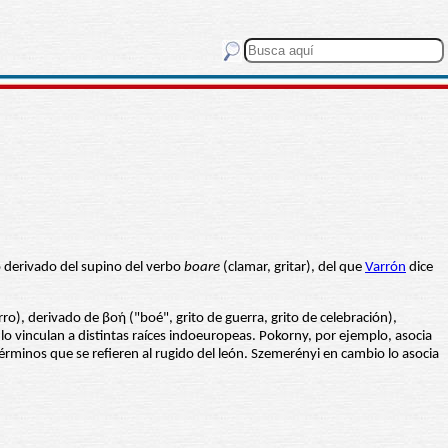
o derivado del supino del verbo
boare
(clamar, gritar), del que
Varrón
dice
o), derivado de βοή ("boé", grito de guerra, grito de celebración),
o vinculan a distintas raíces indoeuropeas. Pokorny, por ejemplo, asocia
érminos que se refieren al rugido del león. Szemerényi en cambio lo asocia