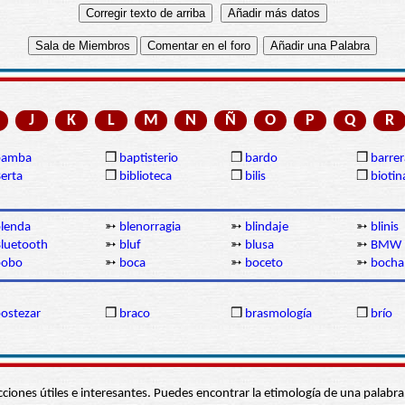
J
K
L
M
N
Ñ
O
P
Q
R
bamba
❒
baptisterio
❒
bardo
❒
barrer
erta
❒
biblioteca
❒
bilis
❒
biotin
lenda
➳
blenorragia
➳
blindaje
➳
blinis
luetooth
➳
bluf
➳
blusa
➳
BMW
bobo
➳
boca
➳
boceto
➳
bocha
ostezar
❒
braco
❒
brasmología
❒
brío
s secciones útiles e interesantes. Puedes encontrar la etimología de una pal