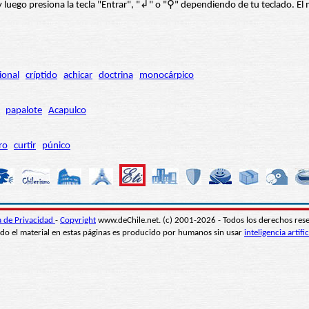
í” y luego presiona la tecla "Entrar", "↲" o "⚲" dependiendo de tu teclado.
ional
críptido
achicar
doctrina
monocárpico
papalote
Acapulco
ro
curtir
púnico
ca de Privacidad
-
Copyright
www.deChile.net. (c) 2001-2026 - Todos los derechos res
do el material en estas páginas es producido por humanos sin usar
inteligencia artific