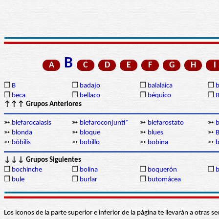
B
A
C
D
E
F
G
H
I
❒
B
❒
badajo
❒
balalaica
❒
❒
beca
❒
bellaco
❒
béquico
❒
B
↑↑↑ Grupos Anteriores
➳
blefarocalasis
➳
blefaroconjunti*
➳
blefarostato
➳
b
➳
blonda
➳
bloque
➳
blues
➳
B
➳
bóbilis
➳
bobillo
➳
bobina
➳
↓↓↓ Grupos Siguientes
❒
bochinche
❒
bolina
❒
boquerón
❒
b
❒
bule
❒
burlar
❒
butomácea
Los iconos de la parte superior e inferior de la página te llevarán a otra