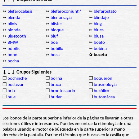
➳
blefarocalasis
➳
blefaroconjunti*
➳
blefarostato
➳
blenda
➳
blenorragia
➳
blindaje
➳
blinis
➳
blíster
➳
blog
➳
blonda
➳
bloque
➳
blues
➳
Bluetooth
➳
bluf
➳
blusa
➳
BMW
➳
boa
➳
boato
➳
bóbilis
➳
bobillo
➳
bobina
➳
bobo
➳
boca
✰ boceto
➳
bocha
↓↓↓ Grupos Siguientes
❒
bochinche
❒
bolina
❒
boquerón
❒
bostezar
❒
braco
❒
brasmología
❒
brío
❒
brontosaurio
❒
bucólico
❒
bule
❒
burlar
❒
butomácea
Los iconos de la parte superior e inferior de la página te llevarán a otras
secciones útiles e interesantes. Puedes encontrar la etimología de una
palabra usando el motor de búsqueda en la parte superior a mano
derecha de la pantalla. Escribe el término que buscas en la casilla que