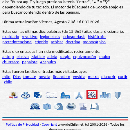
dice “Busca aquí” y luego presiona la tecla "Entrar", "↲" o "⚲"
dependiendo de tu teclado. El motor de búsqueda de Google abajo es
para buscar contenido dentro de las páginas.
Última actualización: Viernes, Agosto 7 06:16 PDT 2026
Estas son las últimas diez palabras (de 15.865) añadidas al diccionario:
elucidario
revulsivo
legionelosis
ciclosporiasis
histótrofo
preterintencional
críptido
achicar
doctrina
monocárpico
Estas diez entradas han sido modificadas recientemente:
antojo
elusivo
Matilde
atleta
carajo
equivocación
chuico
churrasco
papalote
Acapulco
Estas fueron las diez entradas más visitadas ayer:
mito
Dios
tomate
novela
financiero
envidia
metro
discurrir
curtir
chile
Política de Privacidad
-
Copyright
www.deChile.net. (c) 2001-2026 - Todos los
derechos reservados