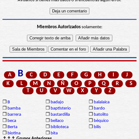
Avísanos si tienes más datos o si encuentras algún error.
Miembros Autorizados
solamente:
B
A
C
D
E
F
G
H
I
J
K
L
M
N
Ñ
O
P
Q
R
S
T
U
V
W
X
Y
Z
❒
B
❒
badajo
❒
balalaica
❒
bamba
❒
baptisterio
❒
bardo
❒
barrera
❒
bastardilla
❒
batolito
❒
beca
❒
bellaco
❒
béquico
❒
Berta
❒
biblioteca
❒
bilis
❒
biotina
❒
bita
↑↑↑ Grupos Anteriores