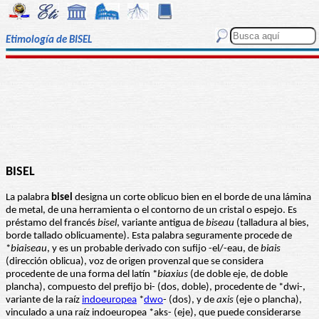
Etimología de BISEL
BISEL
La palabra
bisel
designa un corte oblicuo bien en el borde de una lámina
de metal, de una herramienta o el contorno de un cristal o espejo. Es
préstamo del francés
bisel
, variante antigua de
biseau
(talladura al bies,
borde tallado oblicuamente). Esta palabra seguramente procede de
*
biaiseau
, y es un probable derivado con sufijo -el/-eau, de
biais
(dirección oblicua), voz de origen provenzal que se considera
procedente de una forma del latín *
biaxius
(de doble eje, de doble
plancha), compuesto del prefijo bi- (dos, doble), procedente de *dwi-,
variante de la raíz
indoeuropea
*
dwo
- (dos), y de
axis
(eje o plancha),
vinculado a una raíz indoeuropea *aks- (eje), que puede considerarse