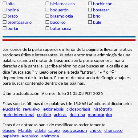
❒
bita
❒
blefarocalasis
❒
bochinche
❒
bolina
❒
boquerón
❒
bostezar
❒
braco
❒
brasmología
❒
brío
❒
brontosaurio
❒
bucólico
❒
bule
❒
burlar
❒
butomácea
Los iconos de la parte superior e inferior de la página te llevarán a otras
secciones útiles e interesantes. Puedes encontrar la etimología de una
palabra usando el motor de búsqueda en la parte superior a mano
derecha de la pantalla. Escribe el término que buscas en la casilla que
dice “Busca aquí” y luego presiona la tecla "Entrar", "↲" o "⚲"
dependiendo de tu teclado. El motor de búsqueda de Google abajo es
para buscar contenido dentro de las páginas.
Última actualización: Viernes, Julio 31 05:08 PDT 2026
Estas son las últimas diez palabras (de 15.865) añadidas al diccionario:
elucidario
revulsivo
legionelosis
ciclosporiasis
histótrofo
preterintencional
críptido
achicar
doctrina
monocárpico
Estas diez entradas han sido modificadas recientemente:
elusivo
Matilde
atleta
carajo
equivocación
chuico
churrasco
papalote
Acapulco
anémona