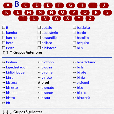
B
A
C
D
E
F
G
H
I
J
K
L
M
N
Ñ
O
P
Q
R
S
T
U
V
W
X
Y
Z
❒
B
❒
badajo
❒
balalaica
❒
bamba
❒
baptisterio
❒
bardo
❒
barrera
❒
bastardilla
❒
batolito
❒
beca
❒
bellaco
❒
béquico
❒
Berta
❒
biblioteca
❒
bilis
↑↑↑ Grupos Anteriores
➳
biotina
➳
biotopo
➳
bipartidismo
➳
bipedestación
➳
biquini
➳
birlar
➳
birlibirloque
➳
birome
➳
birote
➳
birra
➳
birrete
➳
birria
➳
bisagra
✰ bisel
➳
bisfenol
➳
bisiesto
➳
bismuto
➳
biso
➳
bisoño
➳
bisonte
➳
bistec
➳
bistro
➳
bisturí
➳
bisutería
➳
bit
↓↓↓ Grupos Siguientes