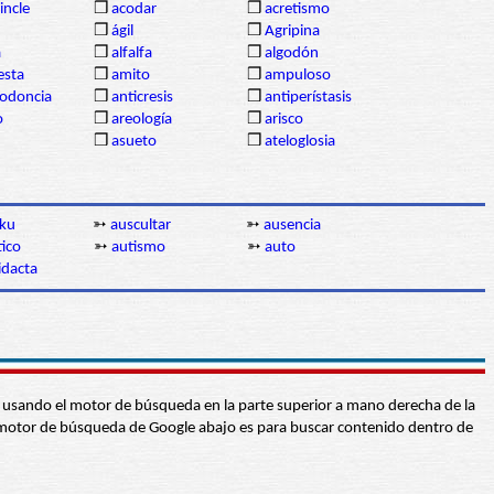
incle
❒
acodar
❒
acretismo
❒
ágil
❒
Agripina
a
❒
alfalfa
❒
algodón
sta
❒
amito
❒
ampuloso
lodoncia
❒
anticresis
❒
antiperístasis
o
❒
areología
❒
arisco
❒
asueto
❒
ateloglosia
sku
➳
auscultar
➳
ausencia
ico
➳
autismo
➳
auto
idacta
abra usando el motor de búsqueda en la parte superior a mano derecha de la
 El motor de búsqueda de Google abajo es para buscar contenido dentro de