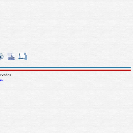
ervados
ial