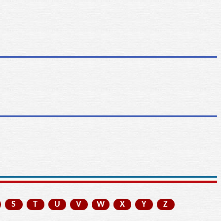
S
T
U
V
W
X
Y
Z