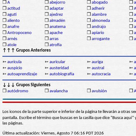
❒
A
❒
abejorro
❒
abogado
❒
a
❒
actitud
❒
adaptar
❒
adherir
❒
❒
agutí
❒
ajedrez
❒
alambre
❒
a
❒
aliento
❒
almadén
❒
almoneda
❒
a
❒
anafre
❒
anatema
❒
andrajo
❒
a
❒
Antropoceno
❒
apache
❒
apiario
❒
a
❒
arnés
❒
arras
❒
arrogante
❒
a
❒
atole
❒
atrofia
↑↑↑ Grupos Anteriores
➳
aurícula
➳
auricular
➳
auriga
➳
a
➳
auspicio
➳
austeridad
➳
austral
➳
a
➳
autoaprendizaje
➳
autobiografía
➳
autocracia
➳
a
↓↓↓ Grupos Siguientes
❒
autódromo
❒
avalancha
❒
avulsión
❒
A
Los iconos de la parte superior e inferior de la página te llevarán a otra
pantalla. Escribe el término que buscas en la casilla que dice “Busca aqu
las páginas.
Última actualización: Viernes, Agosto 7 06:16 PDT 2026