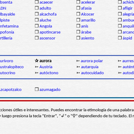
bsenta
❒
acaecer
❒
acelerar
❒
achich
ADN
❒
adulto
❒
afasia
❒
afligir
lbayalde
❒
alcachofa
❒
Alcocer
❒
alegrí
lpiste
❒
aluche
❒
amarillo
❒
ambue
nfetamina
❒
Angola
❒
anís
❒
anqui
pofonía
❒
apotincarse
❒
árabe
❒
arcan
rtillería
❒
ascensor
❒
asiento
❒
áspid
urívoro
✰ aurora
➳
aurora polar
➳
aurre
ustralopiteco
➳
Austria
➳
autarquía
➳
autént
utocrino
➳
autóctono
➳
autocuidado
➳
autod
zcapotzalco
❒
azumagado
s secciones útiles e interesantes. Puedes encontrar la etimología de una pal
í” y luego presiona la tecla "Entrar", "↲" o "⚲" dependiendo de tu teclado.