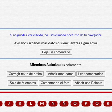
Si no puedes leer el texto, no uses el modo nocturno de tu navegador.
Avísanos si tienes más datos o si encuentras algún error.
Miembros Autorizados
solamente:
J
K
L
M
N
Ñ
O
P
Q
R