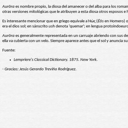
Aurōra
es nombre propio, la diosa del amanecer o del alba para los romanos
otras versiones mitológicas que le atribuyen a esta diosa otros esposos e h
Es interesante mencionar que en griego equivale a Ἠώς (
Ēōs
en Homero) o
era el dios sol; en sánscrito
ush
denota 'quemar'; en lengua protoindoeu
Aurōra
es generalmente representada en un carruaje abriendo con sus dedos 
ella va cubierta con un velo. Siempre aparece antes que el sol y anuncia su 
Fuente:
Lempriere's Classical Dictionary. 1875. New York.
- Gracias: Jesús Gerardo Treviño Rodríguez.