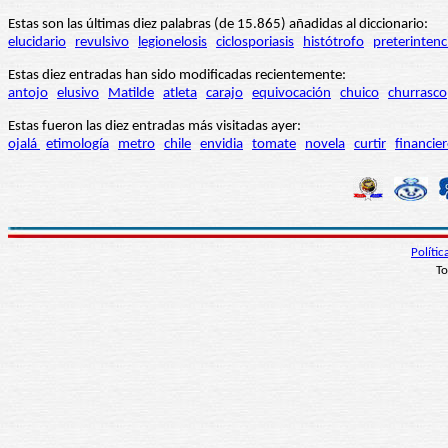
Estas son las últimas diez palabras (de 15.865) añadidas al diccionario:
elucidario
revulsivo
legionelosis
ciclosporiasis
histótrofo
preterintenc
Estas diez entradas han sido modificadas recientemente:
antojo
elusivo
Matilde
atleta
carajo
equivocación
chuico
churrasco
Estas fueron las diez entradas más visitadas ayer:
ojalá
etimología
metro
chile
envidia
tomate
novela
curtir
financie
Políti
To