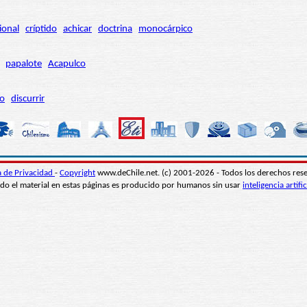
ional
críptido
achicar
doctrina
monocárpico
papalote
Acapulco
ro
discurrir
ca de Privacidad
-
Copyright
www.deChile.net. (c) 2001-2026 - Todos los derechos res
do el material en estas páginas es producido por humanos sin usar
inteligencia artific