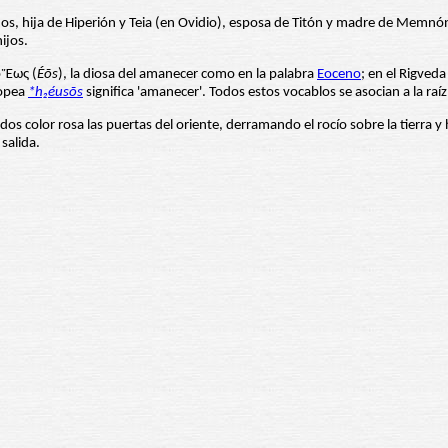
, hija de Hiperión y Teia (en Ovidio), esposa de Titón y madre de Memnón, r
ijos.
 Ἕως (
Éōs
), la diosa del amanecer como en la palabra
Eoceno
; en el Rigved
ropea
*h₂éusōs
significa 'amanecer'. Todos estos vocablos se asocian a la ra
color rosa las puertas del oriente, derramando el rocío sobre la tierra y ha
salida.