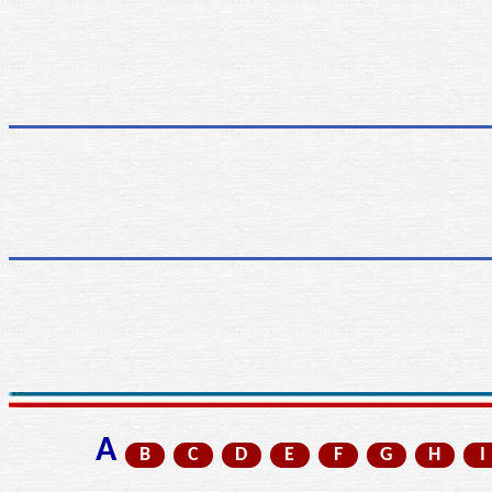
A
B
C
D
E
F
G
H
I