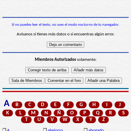
Si no puedes leer el texto, no uses el modo nocturno de tu navegador.
Avísanos si tienes más datos o si encuentras algún error.
Miembros Autorizados
solamente:
A
B
C
D
E
F
G
H
I
J
K
L
M
N
Ñ
O
P
Q
R
S
T
U
V
W
X
Y
Z
❒
A
❒
abejorro
❒
abogado