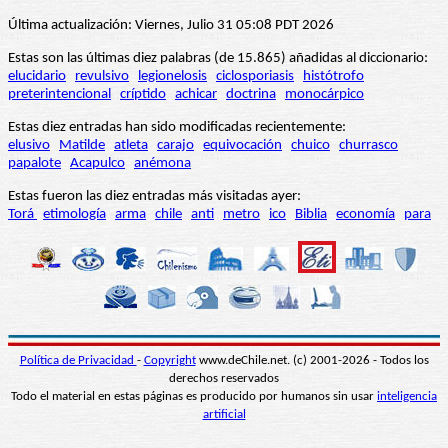
Última actualización: Viernes, Julio 31 05:08 PDT 2026
Estas son las últimas diez palabras (de 15.865) añadidas al diccionario:
elucidario
revulsivo
legionelosis
ciclosporiasis
histótrofo
preterintencional
críptido
achicar
doctrina
monocárpico
Estas diez entradas han sido modificadas recientemente:
elusivo
Matilde
atleta
carajo
equivocación
chuico
churrasco
papalote
Acapulco
anémona
Estas fueron las diez entradas más visitadas ayer:
Torá
etimología
arma
chile
anti
metro
ico
Biblia
economía
para
Política de Privacidad
-
Copyright
www.deChile.net. (c) 2001-2026 - Todos los
derechos reservados
Todo el material en estas páginas es producido por humanos sin usar
inteligencia
artificial