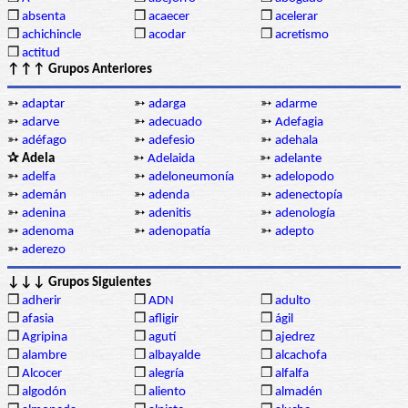
❒
absenta
❒
acaecer
❒
acelerar
❒
achichincle
❒
acodar
❒
acretismo
❒
actitud
↑↑↑ Grupos Anteriores
➳
adaptar
➳
adarga
➳
adarme
➳
adarve
➳
adecuado
➳
Adefagia
➳
adéfago
➳
adefesio
➳
adehala
✰ Adela
➳
Adelaida
➳
adelante
➳
adelfa
➳
adeloneumonía
➳
adelopodo
➳
ademán
➳
adenda
➳
adenectopía
➳
adenina
➳
adenitis
➳
adenología
➳
adenoma
➳
adenopatía
➳
adepto
➳
aderezo
↓↓↓ Grupos Siguientes
❒
adherir
❒
ADN
❒
adulto
❒
afasia
❒
afligir
❒
ágil
❒
Agripina
❒
agutí
❒
ajedrez
❒
alambre
❒
albayalde
❒
alcachofa
❒
Alcocer
❒
alegría
❒
alfalfa
❒
algodón
❒
aliento
❒
almadén