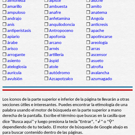
❒
almoneda
❒
alpiste
❒
aluche
❒
amarillo
❒
ambuesta
❒
amito
❒
ampuloso
❒
anafre
❒
anatema
❒
andrajo
❒
anfetamina
❒
Angola
❒
anís
❒
anquilodoncia
❒
anticresis
❒
antiperístasis
❒
Antropoceno
❒
apache
❒
apiario
❒
apofonía
❒
apotincarse
❒
árabe
❒
arcano
❒
areología
❒
arisco
❒
arnés
❒
arras
❒
arrogante
❒
artillería
❒
ascensor
❒
asiento
❒
áspid
❒
asueto
❒
ateloglosia
❒
atole
❒
atrofia
❒
aurícula
❒
autódromo
❒
avalancha
❒
avulsión
❒
Azcapotzalco
❒
azumagado
Los iconos de la parte superior e inferior de la página te llevarán a otras
secciones útiles e interesantes. Puedes encontrar la etimología de una
palabra usando el motor de búsqueda en la parte superior a mano
derecha de la pantalla. Escribe el término que buscas en la casilla que
dice “Busca aquí” y luego presiona la tecla "Entrar", "↲" o "⚲"
dependiendo de tu teclado. El motor de búsqueda de Google abajo es
para buscar contenido dentro de las páginas.